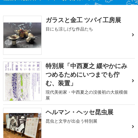
ガラスと金工 ツパイ工房展
目にも涼しげな作品たち
特別展「中西夏之 緩やかにみ
つめるためにいつまでも佇
む、装置」
現代美術家・中西夏之の没後初の大規模個
展
ヘルマン・ヘッセ昆虫展
昆虫と文学が出会う特別展