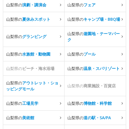
山梨県の
演劇・講演会
山梨県の
フェア
山梨県の
夏休みスポット
山梨県の
キャンプ場・BBQ場
山梨県の
遊園地・テーマパー
山梨県の
グランピング
ク
山梨県の
水族館・動物園
山梨県の
プール
山梨県の
ビーチ・海水浴場
山梨県の
温泉・スパリゾート
山梨県の
アウトレット・ショ
山梨県の
商業施設・百貨店
ッピングモール
山梨県の
工場見学
山梨県の
博物館・科学館
山梨県の
美術館
山梨県の
道の駅・SA/PA