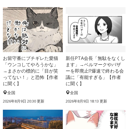
お留守番にブチギレた愛猫
新任PTA会長「無駄をなくし
「ウンコしてやろうかな」
ます」→ベルマークやバザ
→まさかの標的に「目が笑
ーを即廃止!?爆速で終わる会
ってない！」と恐怖【作者
議に「有能すぎる」【作者
に聞く】
に聞く】
全国
全国
2026年8月9日 20:30
更新
2026年8月9日 18:13
更新