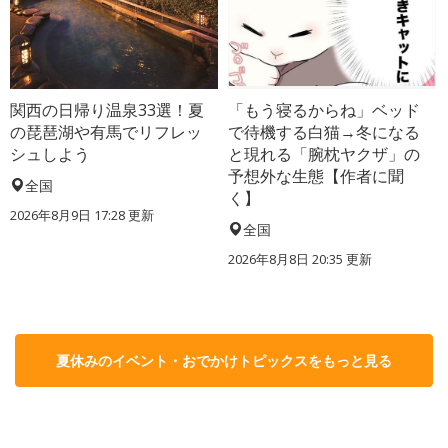
関西の日帰り温泉33選！夏
「もう寝るからね」ベッド
の琵琶湖や有馬でリフレッ
で待機する白猫→冬になる
シュしよう
と現れる「腕枕ヤクザ」の
予想外な生態【作者に聞
全国
く】
2026年8月9日 17:28
更新
全国
2026年8月8日 20:35
更新
夏休みのイベント・おでかけトピックスをもっと見る