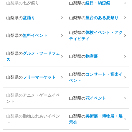
山梨県の
七夕祭り
山梨県の
縁日・納涼祭
山梨県の
盆踊り
山梨県の
屋台のある夏祭り
山梨県の
体験イベント・アク
山梨県の
無料イベント
ティビティ
山梨県の
グルメ・フードフェ
山梨県の
物産展
ス
山梨県の
コンサート・音楽イ
山梨県の
フリーマーケット
ベント
山梨県の
アニメ・ゲームイベ
山梨県の
花イベント
ント
山梨県の
動物ふれあいイベン
山梨県の
美術展・博物展・展
ト
示会