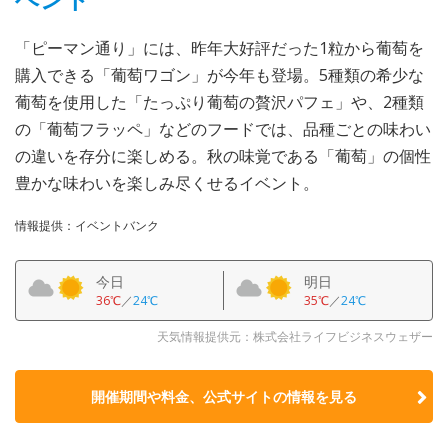
「ピーマン通り」には、昨年大好評だった1粒から葡萄を
購入できる「葡萄ワゴン」が今年も登場。5種類の希少な
葡萄を使用した「たっぷり葡萄の贅沢パフェ」や、2種類
の「葡萄フラッペ」などのフードでは、品種ごとの味わい
の違いを存分に楽しめる。秋の味覚である「葡萄」の個性
豊かな味わいを楽しみ尽くせるイベント。
情報提供：イベントバンク
今日
明日
36℃
／
24℃
35℃
／
24℃
天気情報提供元：株式会社ライフビジネスウェザー
開催期間や料金、公式サイトの
情報を見る