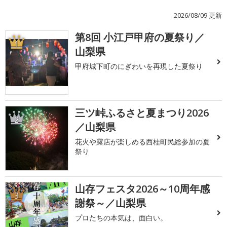
2026/08/09 更新
第8回 小江戸甲府の夏祭り／
1
山梨県
甲府城下町のにぎわいを再現した夏祭り
三ツ峠ふるさと夏まつり2026
2
／山梨県
花火や露店が楽しめる西桂町民総参加の夏
祭り
山存フェスタ2026～10周年感
3
謝祭～／山梨県
プロたちの本気は、面白い。