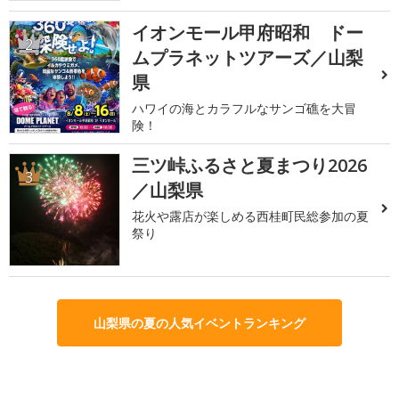
イオンモール甲府昭和 ドー
2
ムプラネットツアーズ／山梨
県
ハワイの海とカラフルなサンゴ礁を大冒
険！
三ツ峠ふるさと夏まつり2026
3
／山梨県
花火や露店が楽しめる西桂町民総参加の夏
祭り
山梨県の夏の人気イベントランキング