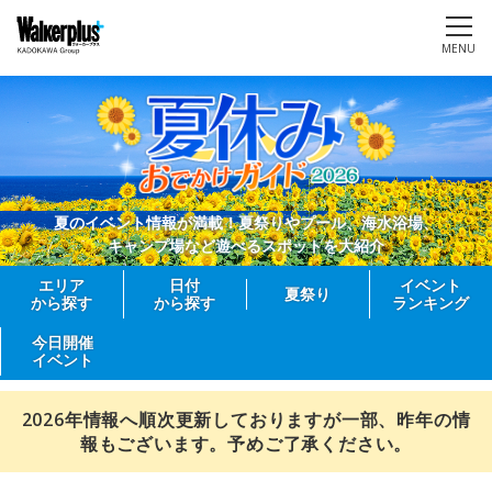
MENU
夏のイベント情報が満載！夏祭りやプール、海水浴場、
キャンプ場など遊べるスポットを大紹介
エリア
日付
イベント
夏祭り
から探す
から探す
ランキング
今日開催
イベント
2026年情報へ順次更新しておりますが一部、昨年の情
報もございます。予めご了承ください。