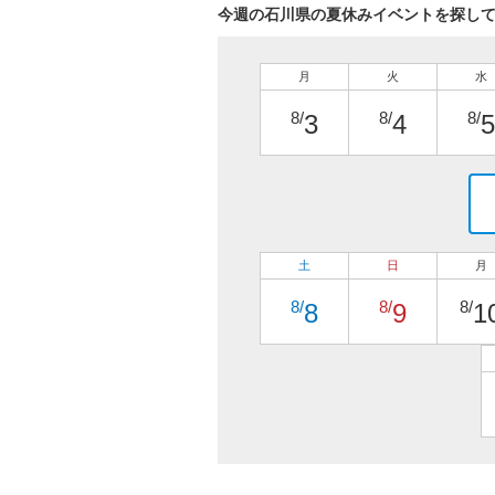
今週の石川県の夏休みイベントを探し
月
火
水
8/
8/
8/
3
4
5
土
日
月
8/
8/
8/
8
9
1