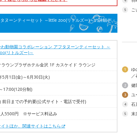
羽
4
ご
5
ーンティーセット ～little zoo(リトルズー)～の詳細デ
かわ動物園コラボレーション アフタヌーンティーセット ～
le zoo(リトルズー)～
クラウンプラザホテル金沢 1F カスケイド ラウンジ
ゆ
1
／
年5月1日(金)～6月30日(火)
健
2
0～17:00(120分制)
ユ
3
 前日までの予約要(公式サイト・電話で受付)
石
4
1人5500円 ※サービス料込み
末
5
サイトほか、関連サイトはこちら