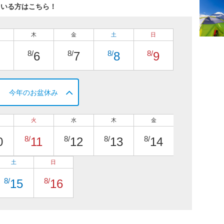
ている方はこちら！
木
金
土
日
8/
8/
8/
8/
6
7
8
9
今年のお盆休み
火
水
木
金
8/
8/
8/
8/
0
11
12
13
14
土
日
8/
8/
15
16