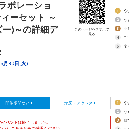
ラボレーショ
や
1
ティーセット ～
う
2
トルズー)～の詳細デ
羽
3
このページをスマホで
見る
ご
4
宝
5
沢
6月30日(火)
や
開催期間など
地図・アクセス
1
う
2
雪
3
のイベントは終了しました。
ントはこちらからご確認ください。