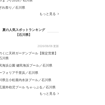
咋まつり2026／石川県
ざれ祭り／石川県
もっと見る
夏の人気スポットランキング
【石川県】
2026/08/08 更新
のくに天祥ガーデンプール【限定営業】
石川県
民海浜公園 健民海浜プール／石川県
ーフォリア千里浜／石川県
川県立小松屋内水泳プール／石川県
広屋外幼児プール ちゃっぷる／石川県
もっと見る