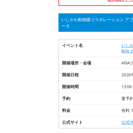
いしかわ動物園コラボレーション アフタヌ
ータ
イベント名
いし
litt
開催場所・会場
ANA
開催日程
2026
開催時間
13:0
予約
要予約
料金
有料 
公式サイト
公式