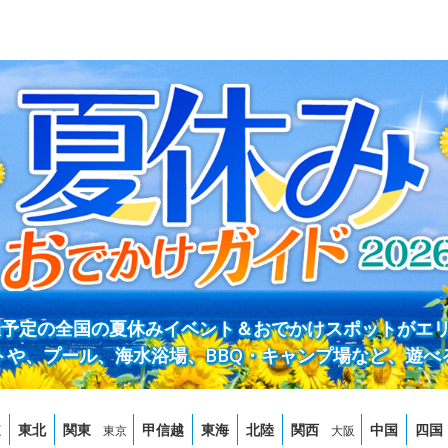
開催予定の全国の夏休みイベント＆おでかけスポットがエ
トや、プール、海水浴場、BBQ・キャンプ場など、遊べ
道
東北
関東
甲信越
東海
北陸
関西
中国
四国
東京
大阪