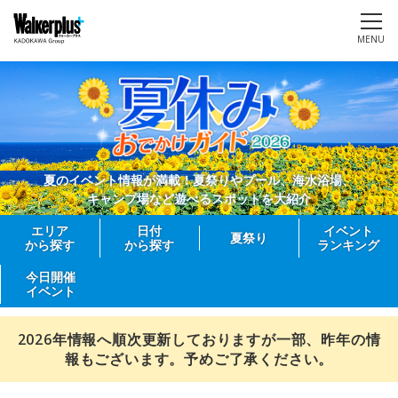
MENU
夏のイベント情報が満載！夏祭りやプール、海水浴場、
キャンプ場など遊べるスポットを大紹介
エリア
日付
イベント
夏祭り
から探す
から探す
ランキング
今日開催
イベント
2026年情報へ順次更新しておりますが一部、昨年の情
報もございます。予めご了承ください。