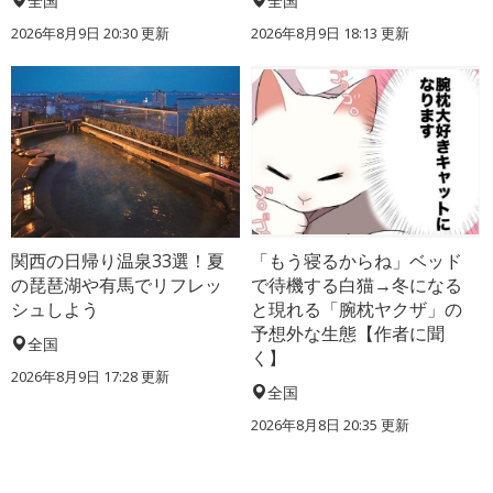
全国
全国
2026年8月9日 20:30
更新
2026年8月9日 18:13
更新
関西の日帰り温泉33選！夏
「もう寝るからね」ベッド
の琵琶湖や有馬でリフレッ
で待機する白猫→冬になる
シュしよう
と現れる「腕枕ヤクザ」の
予想外な生態【作者に聞
全国
く】
2026年8月9日 17:28
更新
全国
2026年8月8日 20:35
更新