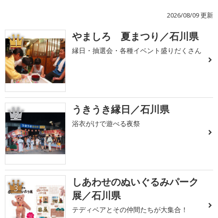
2026/08/09 更新
やましろ 夏まつり／石川県
1
縁日・抽選会・各種イベント盛りだくさん
うきうき縁日／石川県
2
浴衣がけで遊べる夜祭
しあわせのぬいぐるみパーク
3
展／石川県
テディベアとその仲間たちが大集合！