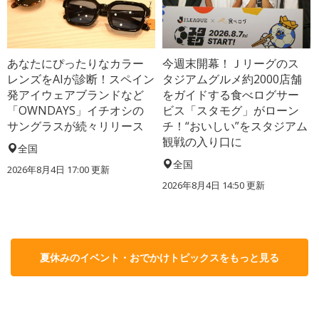
あなたにぴったりなカラー
今週末開幕！Ｊリーグのス
レンズをAIが診断！スペイン
タジアムグルメ約2000店舗
発アイウェアブランドなど
をガイドする食べログサー
「OWNDAYS」イチオシの
ビス「スタモグ」がローン
サングラスが続々リリース
チ！“おいしい”をスタジアム
観戦の入り口に
全国
全国
2026年8月4日 17:00
更新
2026年8月4日 14:50
更新
夏休みのイベント・おでかけトピックスをもっと見る