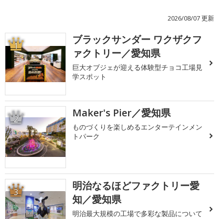
2026/08/07 更新
ブラックサンダー ワクザクフ
1
ァクトリー／愛知県
巨大オブジェが迎える体験型チョコ工場見
学スポット
Maker's Pier／愛知県
2
ものづくりを楽しめるエンターテインメン
トパーク
明治なるほどファクトリー愛
3
知／愛知県
明治最大規模の工場で多彩な製品について