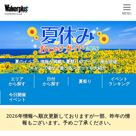
MENU
夏のイベント情報が満載！夏祭りやプール、海水浴場、
キャンプ場など遊べるスポットを大紹介
エリア
日付
イベント
夏祭り
から探す
から探す
ランキング
今日開催
イベント
2026年情報へ順次更新しておりますが一部、昨年の情
報もございます。予めご了承ください。