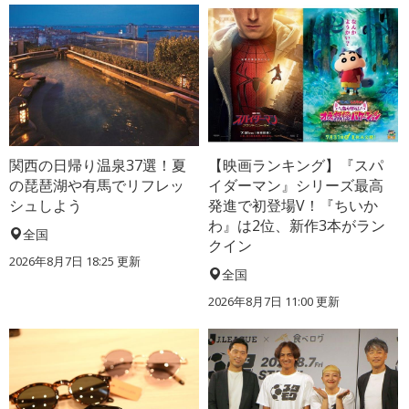
関西の日帰り温泉37選！夏
【映画ランキング】『スパ
の琵琶湖や有馬でリフレッ
イダーマン』シリーズ最高
シュしよう
発進で初登場V！『ちいか
わ』は2位、新作3本がラン
全国
クイン
2026年8月7日 18:25
更新
全国
2026年8月7日 11:00
更新