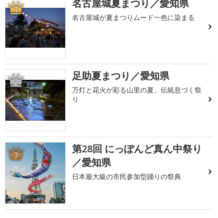
名古屋城夏まつり／愛知県
1
名古屋城が夏まつりムード一色に染まる
足助夏まつり／愛知県
2
万灯と花火が彩る山里の夏、伝統息づく祭
り
第28回 にっぽんど真ん中祭り
3
／愛知県
日本最大級の市民参加型踊りの祭典