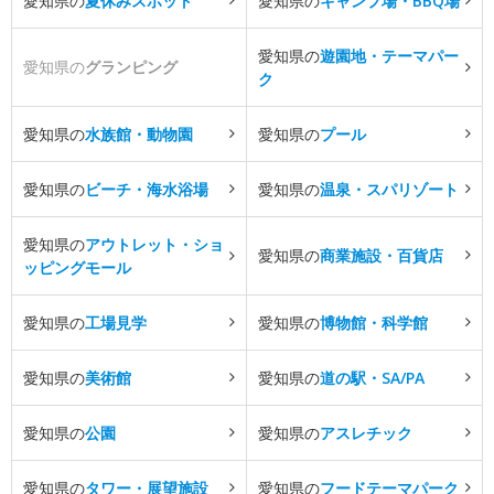
愛知県の
夏休みスポット
愛知県の
キャンプ場・BBQ場
愛知県の
遊園地・テーマパー
愛知県の
グランピング
ク
愛知県の
水族館・動物園
愛知県の
プール
愛知県の
ビーチ・海水浴場
愛知県の
温泉・スパリゾート
愛知県の
アウトレット・ショ
愛知県の
商業施設・百貨店
ッピングモール
愛知県の
工場見学
愛知県の
博物館・科学館
愛知県の
美術館
愛知県の
道の駅・SA/PA
愛知県の
公園
愛知県の
アスレチック
愛知県の
タワー・展望施設
愛知県の
フードテーマパーク