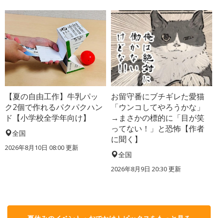
【夏の自由工作】牛乳パッ
お留守番にブチギレた愛猫
ク2個で作れるパクパクハン
「ウンコしてやろうかな」
ド【小学校全学年向け】
→まさかの標的に「目が笑
ってない！」と恐怖【作者
全国
に聞く】
2026年8月10日 08:00
更新
全国
2026年8月9日 20:30
更新