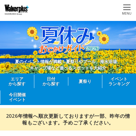
MENU
夏のイベント情報が満載！夏祭りやプール、海水浴場、
キャンプ場など遊べるスポットを大紹介
エリア
日付
イベント
夏祭り
から探す
から探す
ランキング
今日開催
イベント
2026年情報へ順次更新しておりますが一部、昨年の情
報もございます。予めご了承ください。