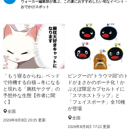
ウォーカー編集部が選ぶ、この夏におすすめしたい旬なイベント・
おでかけスポット
「もう寝るからね」ベッド
ピングーの“トラウマ回”のト
で待機する白猫→冬になる
ドがまさかのポーチ化！か
と現れる「腕枕ヤクザ」の
ぷえぼ限定カプセルトイに
予想外な生態【作者に聞
「スマホストラップ」と
く】
「フェイスポーチ」全10種
が登場
全国
全国
2026年8月8日 20:35
更新
2026年8月8日 17:22
更新