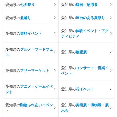
愛知県の
七夕祭り
愛知県の
縁日・納涼祭
愛知県の
盆踊り
愛知県の
屋台のある夏祭り
愛知県の
体験イベント・アク
愛知県の
無料イベント
ティビティ
愛知県の
グルメ・フードフェ
愛知県の
物産展
ス
愛知県の
コンサート・音楽イ
愛知県の
フリーマーケット
ベント
愛知県の
アニメ・ゲームイベ
愛知県の
花イベント
ント
愛知県の
動物ふれあいイベン
愛知県の
美術展・博物展・展
ト
示会