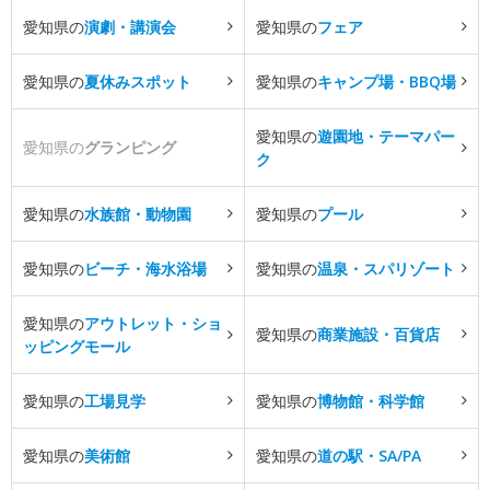
愛知県の
演劇・講演会
愛知県の
フェア
愛知県の
夏休みスポット
愛知県の
キャンプ場・BBQ場
愛知県の
遊園地・テーマパー
愛知県の
グランピング
ク
愛知県の
水族館・動物園
愛知県の
プール
愛知県の
ビーチ・海水浴場
愛知県の
温泉・スパリゾート
愛知県の
アウトレット・ショ
愛知県の
商業施設・百貨店
ッピングモール
愛知県の
工場見学
愛知県の
博物館・科学館
愛知県の
美術館
愛知県の
道の駅・SA/PA