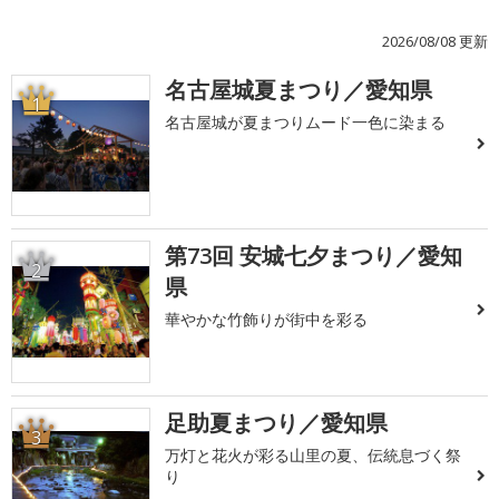
2026/08/08 更新
名古屋城夏まつり／愛知県
1
名古屋城が夏まつりムード一色に染まる
第73回 安城七夕まつり／愛知
2
県
華やかな竹飾りが街中を彩る
足助夏まつり／愛知県
3
万灯と花火が彩る山里の夏、伝統息づく祭
り