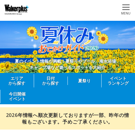
MENU
夏のイベント情報が満載！夏祭りやプール、海水浴場、
キャンプ場など遊べるスポットを大紹介
エリア
日付
イベント
夏祭り
から探す
から探す
ランキング
今日開催
イベント
2026年情報へ順次更新しておりますが一部、昨年の情
報もございます。予めご了承ください。