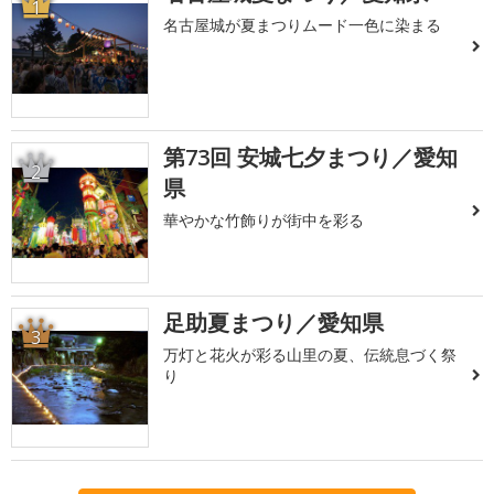
1
名古屋城が夏まつりムード一色に染まる
第73回 安城七夕まつり／愛知
2
県
華やかな竹飾りが街中を彩る
足助夏まつり／愛知県
3
万灯と花火が彩る山里の夏、伝統息づく祭
り