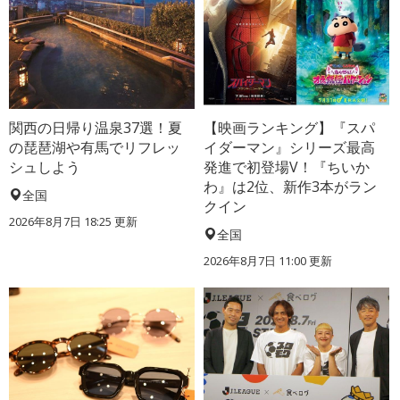
関西の日帰り温泉37選！夏
【映画ランキング】『スパ
の琵琶湖や有馬でリフレッ
イダーマン』シリーズ最高
シュしよう
発進で初登場V！『ちいか
わ』は2位、新作3本がラン
全国
クイン
2026年8月7日 18:25
更新
全国
2026年8月7日 11:00
更新