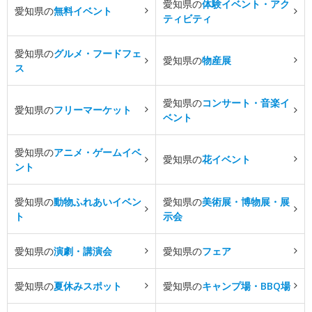
愛知県の
体験イベント・アク
愛知県の
無料イベント
ティビティ
愛知県の
グルメ・フードフェ
愛知県の
物産展
ス
愛知県の
コンサート・音楽イ
愛知県の
フリーマーケット
ベント
愛知県の
アニメ・ゲームイベ
愛知県の
花イベント
ント
愛知県の
動物ふれあいイベン
愛知県の
美術展・博物展・展
ト
示会
愛知県の
演劇・講演会
愛知県の
フェア
愛知県の
夏休みスポット
愛知県の
キャンプ場・BBQ場