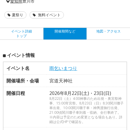
愛知県
豊川市
夏祭り
無料イベント
イベント詳細
開催期間など
地図・アクセス
トップ
イベント情報
イベント名
雨乞いまつり
開催場所・会場
宮道天神社
開催日程
2026年8月22日(土)・23日(日)
8月22日（土）4:00神事のため出発・奥宮祭神
事、15:00宵宮祭。8月23日（日）8:30関川囃子
車出発、10:00関川囃子車・神輿渡御行出発、
21:00頃関川囃子車到着・収納、全行事終了。
※内容は予定のため変更となる場合もあり。詳
細は公式HPで確認を。