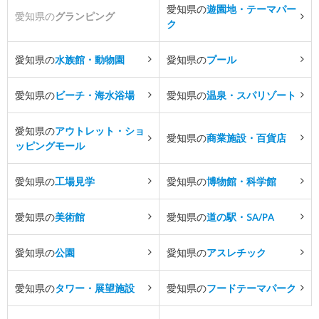
愛知県の
遊園地・テーマパー
愛知県の
グランピング
ク
愛知県の
水族館・動物園
愛知県の
プール
愛知県の
ビーチ・海水浴場
愛知県の
温泉・スパリゾート
愛知県の
アウトレット・ショ
愛知県の
商業施設・百貨店
ッピングモール
愛知県の
工場見学
愛知県の
博物館・科学館
愛知県の
美術館
愛知県の
道の駅・SA/PA
愛知県の
公園
愛知県の
アスレチック
愛知県の
タワー・展望施設
愛知県の
フードテーマパーク