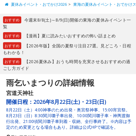
夏休みイベント・おでかけ2026
東海の夏休みイベント・おでかけ
今週末8/8(土)～8/9(日)開催の東海の夏休みイベント一
おすすめ
覧
【漫画】夏に読みたいおすすめの怖い話まとめ
おすすめ
【2026年版】全国の夏祭り注目27選。見どころ・日程
おすすめ
もわかる！
【2026夏休み】おうち時間を充実させるおすすめの過
おすすめ
ごし方ガイド
雨乞いまつりの詳細情報
宮道天神社
開催日程：
2026年8月22日(土)・23日(日)
8月22日（土）4:00神事のため出発・奥宮祭神事、15:00宵宮祭。
8月23日（日）8:30関川囃子車出発、10:00関川囃子車・神輿渡御
行出発、21:00頃関川囃子車到着・収納、全行事終了。※内容は予
定のため変更となる場合もあり。詳細は公式HPで確認を。