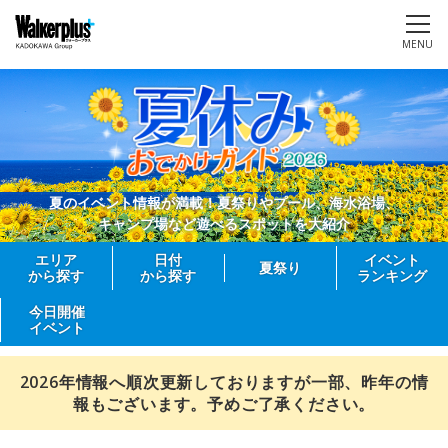
MENU
夏のイベント情報が満載！夏祭りやプール、海水浴場、
キャンプ場など遊べるスポットを大紹介
エリア
日付
イベント
夏祭り
から探す
から探す
ランキング
今日開催
イベント
2026年情報へ順次更新しておりますが一部、昨年の情
報もございます。予めご了承ください。