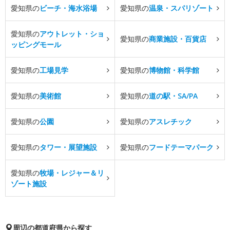
愛知県の
ビーチ・海水浴場
愛知県の
温泉・スパリゾート
愛知県の
アウトレット・ショ
愛知県の
商業施設・百貨店
ッピングモール
愛知県の
工場見学
愛知県の
博物館・科学館
愛知県の
美術館
愛知県の
道の駅・SA/PA
愛知県の
公園
愛知県の
アスレチック
愛知県の
タワー・展望施設
愛知県の
フードテーマパーク
愛知県の
牧場・レジャー＆リ
ゾート施設
周辺の都道府県から探す