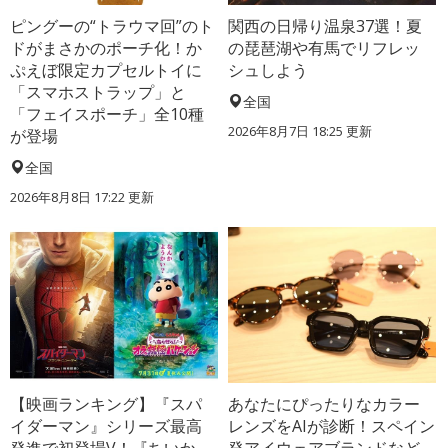
ピングーの“トラウマ回”のト
関西の日帰り温泉37選！夏
ドがまさかのポーチ化！か
の琵琶湖や有馬でリフレッ
ぷえぼ限定カプセルトイに
シュしよう
「スマホストラップ」と
全国
「フェイスポーチ」全10種
2026年8月7日 18:25
更新
が登場
全国
2026年8月8日 17:22
更新
【映画ランキング】『スパ
あなたにぴったりなカラー
イダーマン』シリーズ最高
レンズをAIが診断！スペイン
発進で初登場V！『ちいか
発アイウェアブランドなど