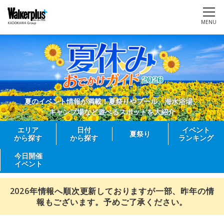
MENU
夏のイベント情報が満載！夏祭りやプール、海水浴場、
キャンプ場など遊べるスポットを大紹介
エリア
日付
イベント
夏祭り
から探す
から探す
ランキング
今日開催
イベント
2026年情報へ順次更新しておりますが一部、昨年の情
報もございます。予めご了承ください。