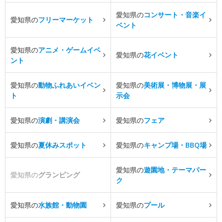
愛知県の
コンサート・音楽イ
愛知県の
フリーマーケット
ベント
愛知県の
アニメ・ゲームイベ
愛知県の
花イベント
ント
愛知県の
動物ふれあいイベン
愛知県の
美術展・博物展・展
ト
示会
愛知県の
演劇・講演会
愛知県の
フェア
愛知県の
夏休みスポット
愛知県の
キャンプ場・BBQ場
愛知県の
遊園地・テーマパー
愛知県の
グランピング
ク
愛知県の
水族館・動物園
愛知県の
プール