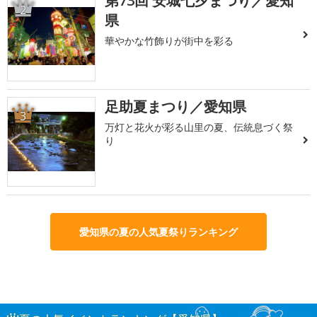
第73回 安城七夕まつり／愛知
2
県
華やかな竹飾りが街中を彩る
足助夏まつり／愛知県
3
万灯と花火が彩る山里の夏、伝統息づく祭
り
愛知県の夏の人気夏祭りランキング