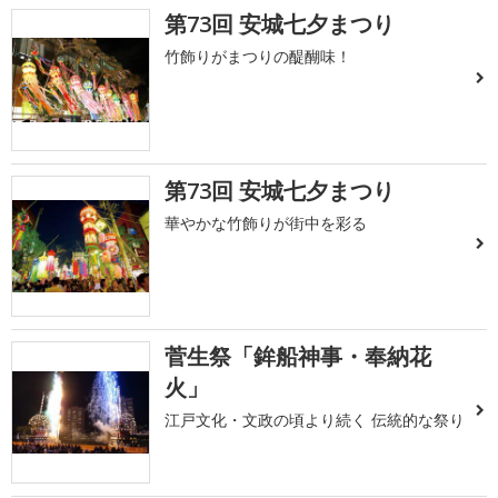
第73回 安城七夕まつり
竹飾りがまつりの醍醐味！
第73回 安城七夕まつり
華やかな竹飾りが街中を彩る
菅生祭「鉾船神事・奉納花
火」
江戸文化・文政の頃より続く 伝統的な祭り