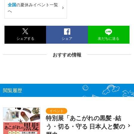
全国
の夏休みイベント一覧
へ
シェアする
シェア
友だちに送る
おすすめ情報
閲覧履歴
特別展「あこがれの黒髪 -結
う・切る・守る 日本人と髪の