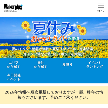
MENU
夏のイベント情報が満載！夏祭りやプール、海水浴場、
キャンプ場など遊べるスポットを大紹介
エリア
日付
イベント
夏祭り
から探す
から探す
ランキング
今日開催
イベント
2026年情報へ順次更新しておりますが一部、昨年の情
報もございます。予めご了承ください。