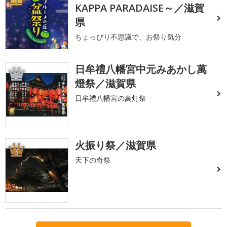
1
KAPPA PARADAISE～／滋賀
県
ちょっぴり不思議で、お祭り気分
日牟禮八幡宮中元みあかし萬
2
燈祭／滋賀県
日牟禮八幡宮の萬灯祭
火振り祭／滋賀県
3
天下の奇祭