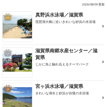
2026/08/09 更新
真野浜水泳場／滋賀県
1
琵琶湖大橋に近いきれいな砂浜の水浴場
滋賀県南郷水産センター／滋
2
賀県
じかに魚と触れ合えるテーマパーク
宮ヶ浜水泳場／滋賀県
3
きれいな湖水と砂浜が自慢の水浴場