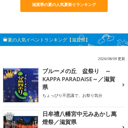
滋賀県の夏の人気夏祭りランキング
夏の人気イベントランキング【滋賀県】
2026/08/09 更新
ブルーメの丘 盆祭り ～
1
KAPPA PARADAISE～／滋賀
県
ちょっぴり不思議で、お祭り気分
日牟禮八幡宮中元みあかし萬
2
燈祭／滋賀県