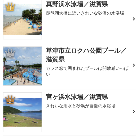
真野浜水泳場／滋賀県
1
琵琶湖大橋に近いきれいな砂浜の水浴場
草津市立ロクハ公園プール／
2
滋賀県
ガラス窓で囲まれたプールは開放感いっぱ
い
宮ヶ浜水泳場／滋賀県
3
きれいな湖水と砂浜が自慢の水浴場