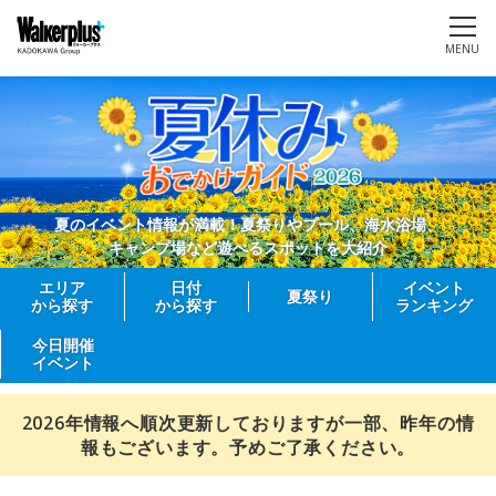
MENU
夏のイベント情報が満載！夏祭りやプール、海水浴場、
キャンプ場など遊べるスポットを大紹介
エリア
日付
イベント
夏祭り
から探す
から探す
ランキング
今日開催
イベント
2026年情報へ順次更新しておりますが一部、昨年の情
報もございます。予めご了承ください。