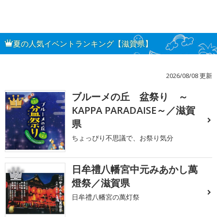
夏の人気イベントランキング【滋賀県】
2026/08/08 更新
ブルーメの丘 盆祭り ～
1
KAPPA PARADAISE～／滋賀
県
ちょっぴり不思議で、お祭り気分
日牟禮八幡宮中元みあかし萬
2
燈祭／滋賀県
日牟禮八幡宮の萬灯祭