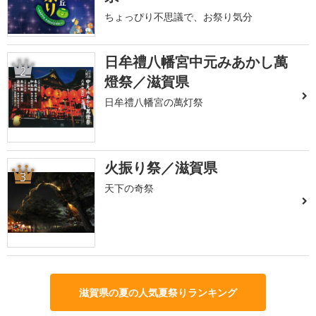
ちょっぴり不思議で、お祭り気分
日牟禮八幡宮中元みあかし萬
2
燈祭／滋賀県
日牟禮八幡宮の萬灯祭
火振り祭／滋賀県
3
天下の奇祭
滋賀県の夏の人気夏祭りランキング