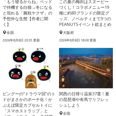
「もう寝るからね」ベッド
この夏の梅田はスヌーピー
で待機する白猫→冬になる
づくし！コラボメニュー19
と現れる「腕枕ヤクザ」の
種に約80ブランドの限定グ
予想外な生態【作者に聞
ッズ、ノベルティまで3つの
く】
PEANUTSイベント総まとめ
全国
大阪府
2026年8月8日 20:35
更新
2026年8月8日 18:00
更新
ピングーの“トラウマ回”のト
関西の日帰り温泉37選！夏
ドがまさかのポーチ化！か
の琵琶湖や有馬でリフレッ
ぷえぼ限定カプセルトイに
シュしよう
「スマホストラップ」と
全国