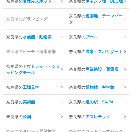
奈良県の
夏休みスポット
奈良県の
キャンプ場・BBQ場
奈良県の
遊園地・テーマパー
奈良県の
グランピング
ク
奈良県の
水族館・動物園
奈良県の
プール
奈良県の
ビーチ・海水浴場
奈良県の
温泉・スパリゾート
奈良県の
アウトレット・ショ
奈良県の
商業施設・百貨店
ッピングモール
奈良県の
工場見学
奈良県の
博物館・科学館
奈良県の
美術館
奈良県の
道の駅・SA/PA
奈良県の
公園
奈良県の
アスレチック
奈良県の
タワー・展望施設
奈良県の
フードテーマパーク