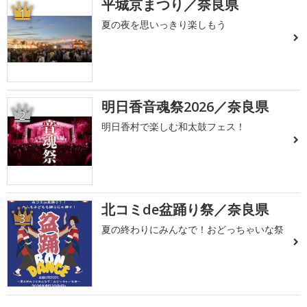
平城京まつり／奈良県
1
夏の夜を思いっきり楽しもう
明日香音魂祭2026／奈良県
2
明日香村で楽しむ和太鼓フェス！
北コミde盆踊り祭／奈良県
3
夏の終わりにみんなで！おどっちゃいな祭