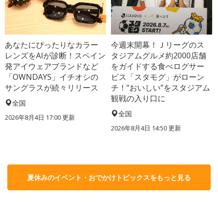
あなたにぴったりなカラー
今週末開幕！Ｊリーグのス
レンズをAIが診断！スペイン
タジアムグルメ約2000店舗
発アイウェアブランドなど
をガイドする食べログサー
「OWNDAYS」イチオシの
ビス「スタモグ」がローン
サングラスが続々リリース
チ！“おいしい”をスタジアム
観戦の入り口に
全国
全国
2026年8月4日 17:00
更新
2026年8月4日 14:50
更新
夏休みのイベント・おでかけトピックスをもっと見る