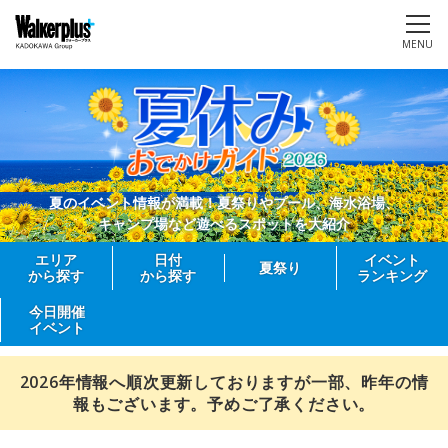
MENU
夏のイベント情報が満載！夏祭りやプール、海水浴場、
キャンプ場など遊べるスポットを大紹介
エリア
日付
イベント
夏祭り
から探す
から探す
ランキング
今日開催
イベント
2026年情報へ順次更新しておりますが一部、昨年の情
報もございます。予めご了承ください。