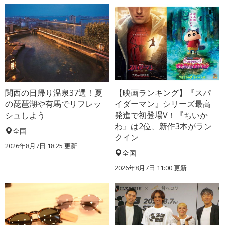
関西の日帰り温泉37選！夏
【映画ランキング】『スパ
の琵琶湖や有馬でリフレッ
イダーマン』シリーズ最高
シュしよう
発進で初登場V！『ちいか
わ』は2位、新作3本がラン
全国
クイン
2026年8月7日 18:25
更新
全国
2026年8月7日 11:00
更新