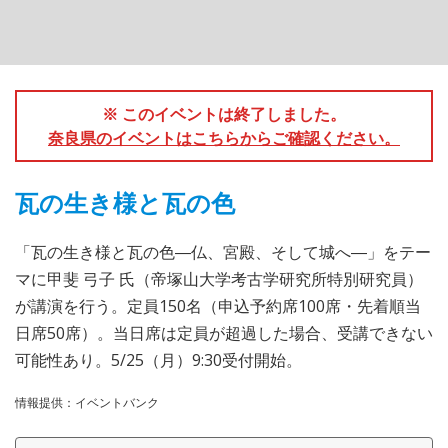
※ このイベントは終了しました。
奈良県のイベントはこちらからご確認ください。
瓦の生き様と瓦の色
「瓦の生き様と瓦の色―仏、宮殿、そして城へ―」をテー
マに甲斐 弓子 氏（帝塚山大学考古学研究所特別研究員）
が講演を行う。定員150名（申込予約席100席・先着順当
日席50席）。当日席は定員が超過した場合、受講できない
可能性あり。5/25（月）9:30受付開始。
情報提供：イベントバンク