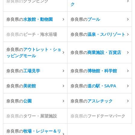
奈良県の
グランピング
ク
奈良県の
水族館・動物園
奈良県の
プール
奈良県の
ビーチ・海水浴場
奈良県の
温泉・スパリゾート
奈良県の
アウトレット・ショ
奈良県の
商業施設・百貨店
ッピングモール
奈良県の
工場見学
奈良県の
博物館・科学館
奈良県の
美術館
奈良県の
道の駅・SA/PA
奈良県の
公園
奈良県の
アスレチック
奈良県の
タワー・展望施設
奈良県の
フードテーマパーク
奈良県の
牧場・レジャー＆リ