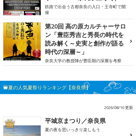
鉄路で出会う古都奈良の入口・王寺町で開
催
第20回 高の原カルチャーサロ
ン「豊臣秀吉と秀長の時代を
読み解く～史実と創作が語る
時代の深層～」
奈良大学の教授陣が豊臣期の深層を考察
夏の人気夏祭りランキング【奈良県】
2026/08/10 更新
平城京まつり／奈良県
1
夏の夜を思いっきり楽しもう