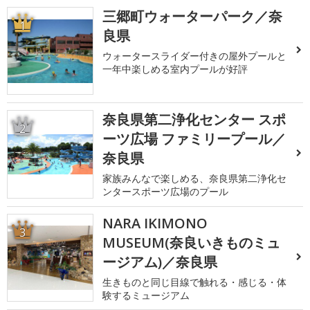
三郷町ウォーターパーク／奈
1
良県
ウォータースライダー付きの屋外プールと
一年中楽しめる室内プールが好評
奈良県第二浄化センター スポ
2
ーツ広場 ファミリープール／
奈良県
家族みんなで楽しめる、奈良県第二浄化セ
ンタースポーツ広場のプール
NARA IKIMONO
3
MUSEUM(奈良いきものミュ
ージアム)／奈良県
生きものと同じ目線で触れる・感じる・体
験するミュージアム