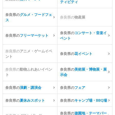
ティビティ
奈良県の
グルメ・フードフェ
奈良県の
物産展
ス
奈良県の
コンサート・音楽イ
奈良県の
フリーマーケット
ベント
奈良県の
アニメ・ゲームイベ
奈良県の
花イベント
ント
奈良県の
動物ふれあいイベン
奈良県の
美術展・博物展・展
ト
示会
奈良県の
演劇・講演会
奈良県の
フェア
奈良県の
夏休みスポット
奈良県の
キャンプ場・BBQ場
奈良県の
遊園地・テーマパー