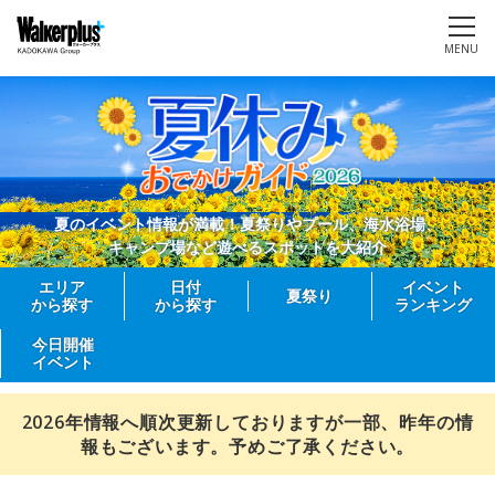
MENU
夏のイベント情報が満載！夏祭りやプール、海水浴場、
キャンプ場など遊べるスポットを大紹介
エリア
日付
イベント
夏祭り
から探す
から探す
ランキング
今日開催
イベント
2026年情報へ順次更新しておりますが一部、昨年の情
報もございます。予めご了承ください。