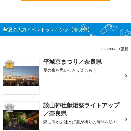
夏の人気イベントランキング【奈良県】
2026/08/10 更新
平城京まつり／奈良県
1
夏の夜を思いっきり楽しもう
談山神社献燈祭ライトアップ
2
／奈良県
森に浮かぶ社と灯籠が祈りの時間を紡ぐ