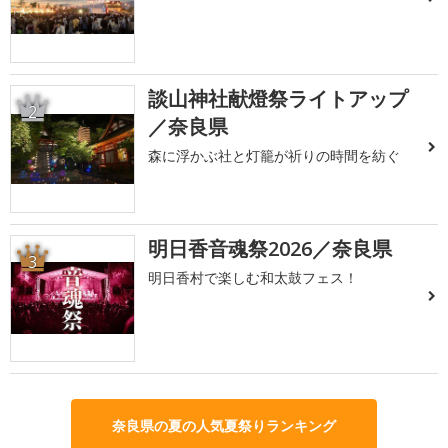
談山神社献燈祭ライトアップ
2
／奈良県
森に浮かぶ社と灯籠が祈りの時間を紡ぐ
明日香音魂祭2026／奈良県
3
明日香村で楽しむ和太鼓フェス！
奈良県の夏の人気夏祭りランキング