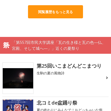
閲覧履歴をもっと見る
「第557回市民大学講座「瓦の生き様と瓦の色―仏、
宮殿、そして城へ―」」近くの夏祭り
第25回いこまどんどこまつり
生駒の夏の風物詩
北コミde盆踊り祭
夏の終わりにみんなで！おどっちゃいな祭