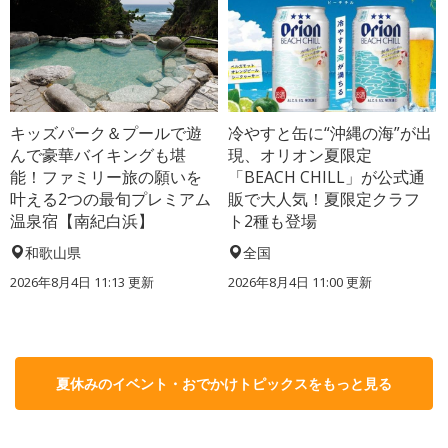
キッズパーク＆プールで遊
冷やすと缶に“沖縄の海”が出
んで豪華バイキングも堪
現、オリオン夏限定
能！ファミリー旅の願いを
「BEACH CHILL」が公式通
叶える2つの最旬プレミアム
販で大人気！夏限定クラフ
温泉宿【南紀白浜】
ト2種も登場
和歌山県
全国
2026年8月4日 11:13
更新
2026年8月4日 11:00
更新
夏休みのイベント・おでかけトピックスをもっと見る