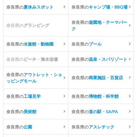
奈良県の
夏休みスポット
奈良県の
キャンプ場・BBQ場
奈良県の
遊園地・テーマパー
奈良県の
グランピング
ク
奈良県の
水族館・動物園
奈良県の
プール
奈良県の
ビーチ・海水浴場
奈良県の
温泉・スパリゾート
奈良県の
アウトレット・ショ
奈良県の
商業施設・百貨店
ッピングモール
奈良県の
工場見学
奈良県の
博物館・科学館
奈良県の
美術館
奈良県の
道の駅・SA/PA
奈良県の
公園
奈良県の
アスレチック