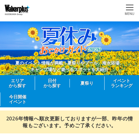
MENU
夏のイベント情報が満載！夏祭りやプール、海水浴場、
キャンプ場など遊べるスポットを大紹介
エリア
日付
イベント
夏祭り
から探す
から探す
ランキング
今日開催
イベント
2026年情報へ順次更新しておりますが一部、昨年の情
報もございます。予めご了承ください。