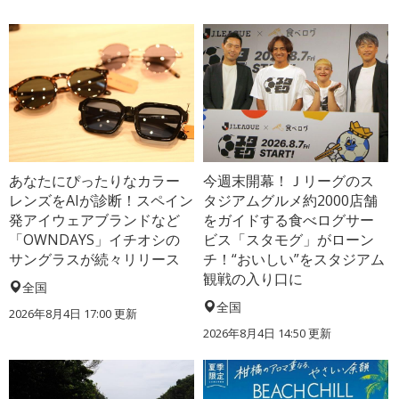
あなたにぴったりなカラー
今週末開幕！Ｊリーグのス
レンズをAIが診断！スペイン
タジアムグルメ約2000店舗
発アイウェアブランドなど
をガイドする食べログサー
「OWNDAYS」イチオシの
ビス「スタモグ」がローン
サングラスが続々リリース
チ！“おいしい”をスタジアム
観戦の入り口に
全国
全国
2026年8月4日 17:00
更新
2026年8月4日 14:50
更新