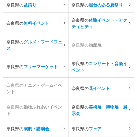
奈良県の
盆踊り
奈良県の
屋台のある夏祭り
奈良県の
体験イベント・アク
奈良県の
無料イベント
ティビティ
奈良県の
グルメ・フードフェ
奈良県の
物産展
ス
奈良県の
コンサート・音楽イ
奈良県の
フリーマーケット
ベント
奈良県の
アニメ・ゲームイベ
奈良県の
花イベント
ント
奈良県の
動物ふれあいイベン
奈良県の
美術展・博物展・展
ト
示会
奈良県の
演劇・講演会
奈良県の
フェア