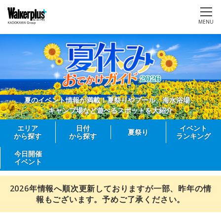
MENU
夏のイベント情報が満載！夏祭りやプール、海水浴場、
キャンプ場など遊べるスポットを大紹介
エリア
日付
イベント
夏祭り
から探す
から探す
ランキング
今日開催
イベント
2026年情報へ順次更新しておりますが一部、昨年の情
報もございます。予めご了承ください。