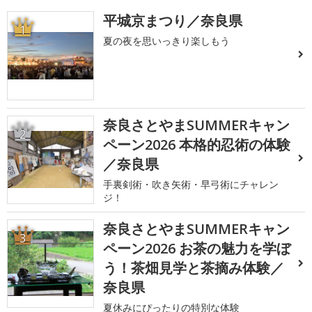
平城京まつり／奈良県
1
夏の夜を思いっきり楽しもう
奈良さとやまSUMMERキャン
2
ペーン2026 本格的忍術の体験
／奈良県
手裏剣術・吹き矢術・早弓術にチャレン
ジ！
奈良さとやまSUMMERキャン
3
ペーン2026 お茶の魅力を学ぼ
う！茶畑見学と茶摘み体験／
奈良県
夏休みにぴったりの特別な体験