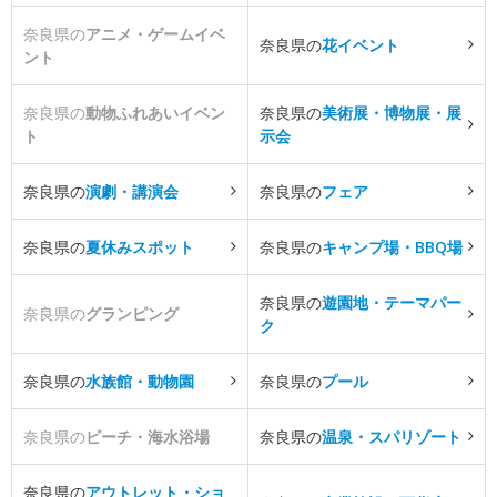
奈良県の
アニメ・ゲームイベ
奈良県の
花イベント
ント
奈良県の
動物ふれあいイベン
奈良県の
美術展・博物展・展
ト
示会
奈良県の
演劇・講演会
奈良県の
フェア
奈良県の
夏休みスポット
奈良県の
キャンプ場・BBQ場
奈良県の
遊園地・テーマパー
奈良県の
グランピング
ク
奈良県の
水族館・動物園
奈良県の
プール
奈良県の
ビーチ・海水浴場
奈良県の
温泉・スパリゾート
奈良県の
アウトレット・ショ