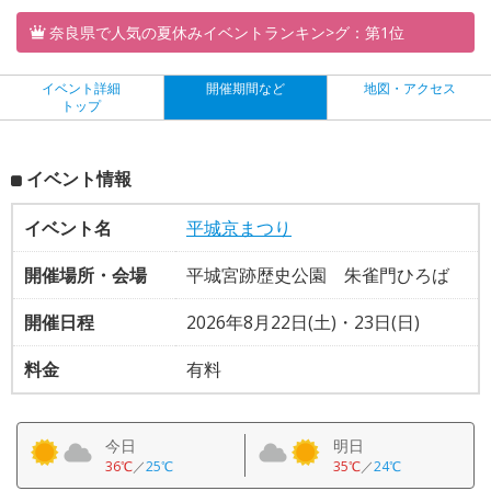
奈良県で人気の夏休みイベントランキン>グ：第1位
イベント詳細
開催期間など
地図・アクセス
トップ
イベント情報
イベント名
平城京まつり
開催場所・会場
平城宮跡歴史公園 朱雀門ひろば
開催日程
2026年8月22日(土)・23日(日)
料金
有料
今日
明日
36℃
／
25℃
35℃
／
24℃