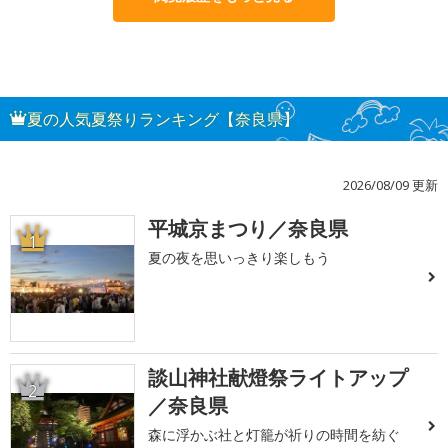
夏の人気夏祭りランキング【奈良県】
2026/08/09 更新
平城京まつり／奈良県
1
夏の夜を思いっきり楽しもう
談山神社献燈祭ライトアップ
2
／奈良県
森に浮かぶ社と灯籠が祈りの時間を紡ぐ