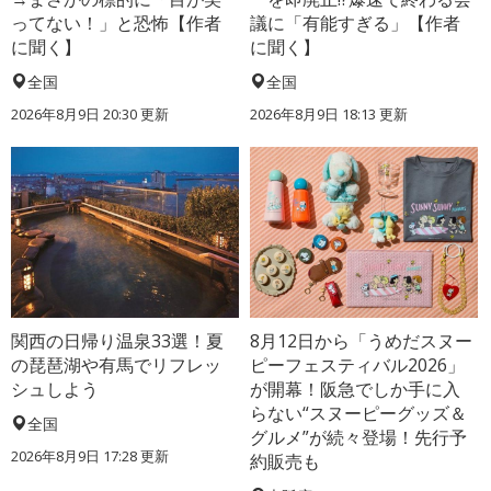
ってない！」と恐怖【作者
議に「有能すぎる」【作者
に聞く】
に聞く】
全国
全国
2026年8月9日 20:30
更新
2026年8月9日 18:13
更新
関西の日帰り温泉33選！夏
8月12日から「うめだスヌー
の琵琶湖や有馬でリフレッ
ピーフェスティバル2026」
シュしよう
が開幕！阪急でしか手に入
らない“スヌーピーグッズ＆
全国
グルメ”が続々登場！先行予
2026年8月9日 17:28
更新
約販売も