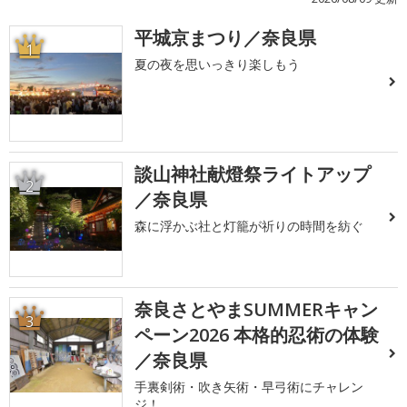
平城京まつり／奈良県
1
夏の夜を思いっきり楽しもう
談山神社献燈祭ライトアップ
2
／奈良県
森に浮かぶ社と灯籠が祈りの時間を紡ぐ
奈良さとやまSUMMERキャン
3
ペーン2026 本格的忍術の体験
／奈良県
手裏剣術・吹き矢術・早弓術にチャレン
ジ！