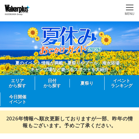
MENU
夏のイベント情報が満載！夏祭りやプール、海水浴場、
キャンプ場など遊べるスポットを大紹介
エリア
日付
イベント
夏祭り
から探す
から探す
ランキング
今日開催
イベント
2026年情報へ順次更新しておりますが一部、昨年の情
報もございます。予めご了承ください。