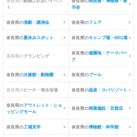
奈良県の
動物ふれあいイベン
奈良県の
美術展・博物展・展
ト
示会
奈良県の
演劇・講演会
奈良県の
フェア
奈良県の
夏休みスポット
奈良県の
キャンプ場・BBQ場
奈良県の
遊園地・テーマパー
奈良県の
グランピング
ク
奈良県の
水族館・動物園
奈良県の
プール
奈良県の
ビーチ・海水浴場
奈良県の
温泉・スパリゾート
奈良県の
アウトレット・ショ
奈良県の
商業施設・百貨店
ッピングモール
奈良県の
工場見学
奈良県の
博物館・科学館