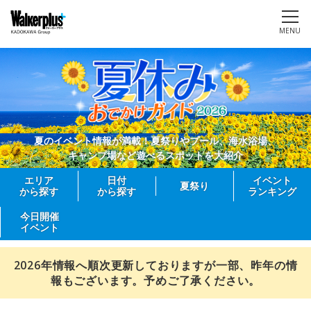
MENU
夏のイベント情報が満載！夏祭りやプール、海水浴場、
キャンプ場など遊べるスポットを大紹介
エリア
日付
イベント
夏祭り
から探す
から探す
ランキング
今日開催
イベント
2026年情報へ順次更新しておりますが一部、昨年の情
報もございます。予めご了承ください。