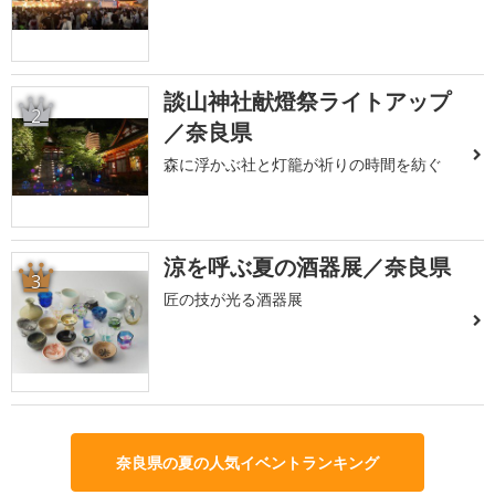
談山神社献燈祭ライトアップ
2
／奈良県
森に浮かぶ社と灯籠が祈りの時間を紡ぐ
涼を呼ぶ夏の酒器展／奈良県
3
匠の技が光る酒器展
奈良県の夏の人気イベントランキング