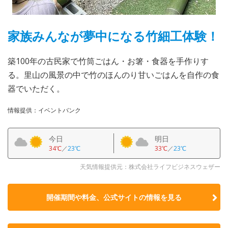
家族みんなが夢中になる竹細工体験！
築100年の古民家で竹筒ごはん・お箸・食器を手作りす
る。里山の風景の中で竹のほんのり甘いごはんを自作の食
器でいただく。
情報提供：イベントバンク
今日
明日
34℃
／
23℃
33℃
／
23℃
天気情報提供元：株式会社ライフビジネスウェザー
開催期間や料金、公式サイトの
情報を見る