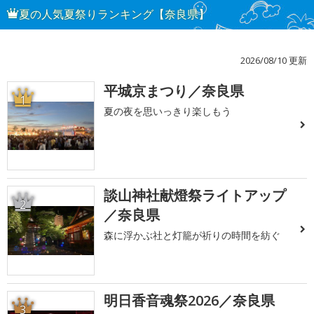
夏の人気夏祭りランキング【奈良県】
2026/08/10 更新
平城京まつり／奈良県
1
夏の夜を思いっきり楽しもう
談山神社献燈祭ライトアップ
2
／奈良県
森に浮かぶ社と灯籠が祈りの時間を紡ぐ
明日香音魂祭2026／奈良県
3