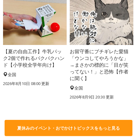
【夏の自由工作】牛乳パッ
お留守番にブチギレた愛猫
ク2個で作れるパクパクハン
「ウンコしてやろうかな」
ド【小学校全学年向け】
→まさかの標的に「目が笑
ってない！」と恐怖【作者
全国
に聞く】
2026年8月10日 08:00
更新
全国
2026年8月9日 20:30
更新
夏休みのイベント・おでかけトピックスをもっと見る