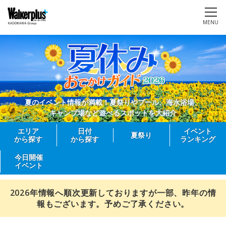
MENU
夏のイベント情報が満載！夏祭りやプール、海水浴場、
キャンプ場など遊べるスポットを大紹介
エリア
日付
イベント
夏祭り
から探す
から探す
ランキング
今日開催
イベント
2026年情報へ順次更新しておりますが一部、昨年の情
報もございます。予めご了承ください。