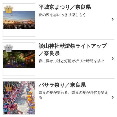
平城京まつり／奈良県
1
夏の夜を思いっきり楽しもう
談山神社献燈祭ライトアップ
2
／奈良県
森に浮かぶ社と灯籠が祈りの時間を紡ぐ
バサラ祭り／奈良県
3
奈良の夏が変わる。奈良の夏が時代を変え
る