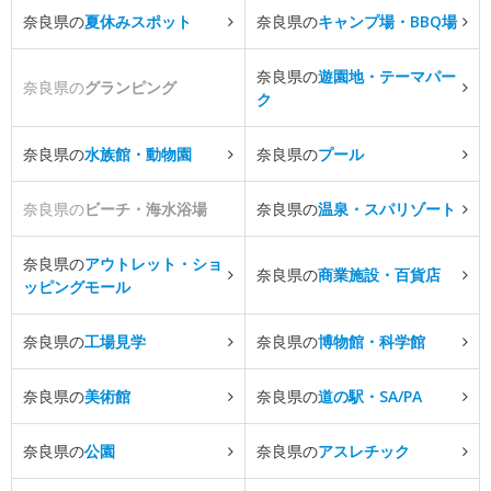
奈良県の
夏休みスポット
奈良県の
キャンプ場・BBQ場
奈良県の
遊園地・テーマパー
奈良県の
グランピング
ク
奈良県の
水族館・動物園
奈良県の
プール
奈良県の
ビーチ・海水浴場
奈良県の
温泉・スパリゾート
奈良県の
アウトレット・ショ
奈良県の
商業施設・百貨店
ッピングモール
奈良県の
工場見学
奈良県の
博物館・科学館
奈良県の
美術館
奈良県の
道の駅・SA/PA
奈良県の
公園
奈良県の
アスレチック