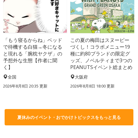
「もう寝るからね」ベッド
この夏の梅田はスヌーピー
で待機する白猫→冬になる
づくし！コラボメニュー19
と現れる「腕枕ヤクザ」の
種に約80ブランドの限定グ
予想外な生態【作者に聞
ッズ、ノベルティまで3つの
く】
PEANUTSイベント総まとめ
全国
大阪府
2026年8月8日 20:35
更新
2026年8月8日 18:00
更新
夏休みのイベント・おでかけトピックスをもっと見る