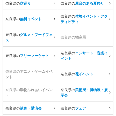
奈良県の
盆踊り
奈良県の
屋台のある夏祭り
奈良県の
体験イベント・アク
奈良県の
無料イベント
ティビティ
奈良県の
グルメ・フードフェ
奈良県の
物産展
ス
奈良県の
コンサート・音楽イ
奈良県の
フリーマーケット
ベント
奈良県の
アニメ・ゲームイベ
奈良県の
花イベント
ント
奈良県の
動物ふれあいイベン
奈良県の
美術展・博物展・展
ト
示会
奈良県の
演劇・講演会
奈良県の
フェア