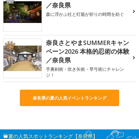
2
／奈良県
森に浮かぶ社と灯籠が祈りの時間を紡ぐ
奈良さとやまSUMMERキャン
3
ペーン2026 本格的忍術の体験
／奈良県
手裏剣術・吹き矢術・早弓術にチャレン
ジ！
奈良県の夏の人気イベントランキング
夏の人気スポットランキング【奈良県】