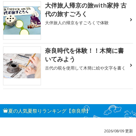
大伴旅人帰京の旅with家持 古
代の旅すごろく
大伴旅人の帰京をすごろくで体験
奈良時代を体験！！木簡に書
いてみよう
古代の硯を使用して木簡に絵や文字を書く
夏の人気夏祭りランキング【奈良県】
2026/08/09 更新