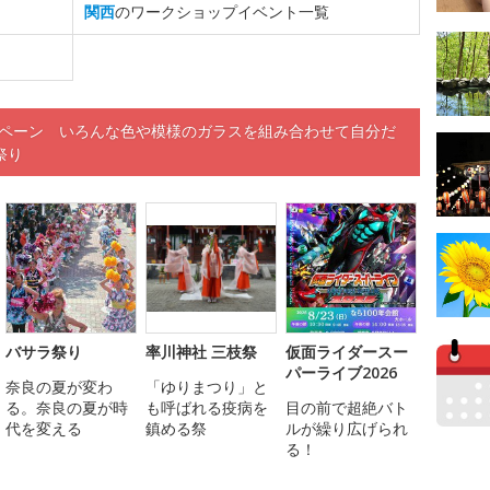
関西
のワークショップイベント一覧
ンペーン いろんな色や模様のガラスを組み合わせて自分だ
祭り
バサラ祭り
率川神社 三枝祭
仮面ライダースー
パーライブ2026
奈良の夏が変わ
「ゆりまつり」と
る。奈良の夏が時
も呼ばれる疫病を
目の前で超絶バト
代を変える
鎮める祭
ルが繰り広げられ
る！