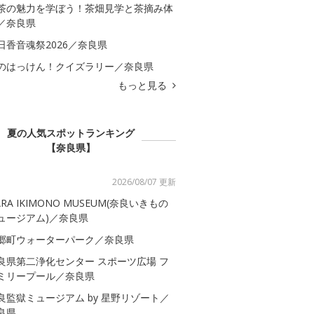
茶の魅力を学ぼう！茶畑見学と茶摘み体
／奈良県
日香音魂祭2026／奈良県
のはっけん！クイズラリー／奈良県
もっと見る
夏の人気スポットランキング
【奈良県】
2026/08/07 更新
ARA IKIMONO MUSEUM(奈良いきもの
ュージアム)／奈良県
郷町ウォーターパーク／奈良県
良県第二浄化センター スポーツ広場 フ
ミリープール／奈良県
良監獄ミュージアム by 星野リゾート／
良県