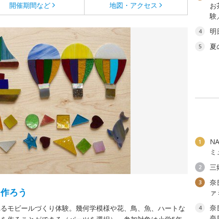
開催期間など
地図・アクセス
お
験
明
4
夏
5
N
1
ミ
三
2
奈
3
を作ろう
ァ
奈
れるモビールづくり体験。幾何学模様や花、鳥、魚、ハートな
4
奈