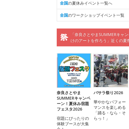
全国
の夏休みイベント一覧へ
全国
のワークショップイベント一覧
「奈良さとやまSUMMERキャ
けのアートを作ろう」近くの夏
奈良さとやま
バサラ祭り2026
SUMMERキャンペ
華やかなパフォー
ーン！夏休み宿題
マンスを楽しめる
フェスタ2026
「踊る・なら・そ
宿題にぴったりの
らっ！」
体験ブースが大集