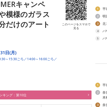
MERキャンペ
平
1
や模様のガラス
明
2
分だけのアート
北
3
このページをスマホで
見る
バ
4
バ
5
31日(月)
30～15:30ごろ／14:00～16:00ごろ／
平
1
奈
2
ンキング：第10位
本
奈
3