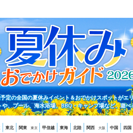
開催予定の全国の夏休みイベント＆おでかけスポットがエ
トや、プール、海水浴場、BBQ・キャンプ場など、遊べ
道
東北
関東
甲信越
東海
北陸
関西
中国
四国
東京
大阪