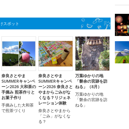
けスポット
奈良さとやま
奈良さとやま
万葉ゆかりの地
SUMMERキャンペ
SUMMERキャンペ
「磐余の宮跡を訪
ーン2026 大和茶の
ーン2026 奈良さと
ねる」（8月）
手摘み 煎茶作りと
やまからごみがな
万葉ゆかりの地
お菓子作り
くなる？リジェネ
「磐余の宮跡を訪
レーション体験
手摘みした大和茶
ねる」
で煎茶づくり
奈良さとやまから
「ごみ」がなくな
る？