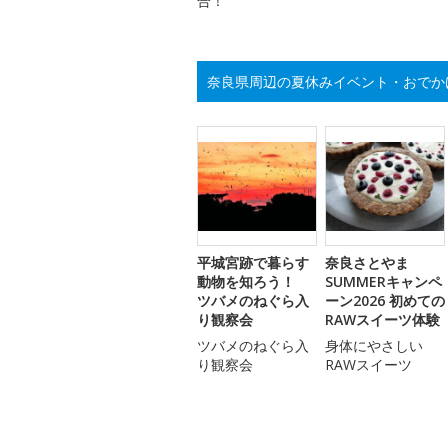
合！
奈良県周辺の夏休みイベント・おでか
平城宮跡で暮らす
奈良さとやま
動物を知ろう！
SUMMERキャンペ
ツバメのねぐら入
ーン2026 初めての
り観察会
RAWスイーツ体験
ツバメのねぐら入
身体にやさしい
り観察会
RAWスイーツ