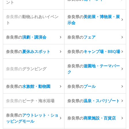
ント
奈良県の
動物ふれあいイベン
奈良県の
美術展・博物展・展
ト
示会
奈良県の
演劇・講演会
奈良県の
フェア
奈良県の
夏休みスポット
奈良県の
キャンプ場・BBQ場
奈良県の
遊園地・テーマパー
奈良県の
グランピング
ク
奈良県の
水族館・動物園
奈良県の
プール
奈良県の
ビーチ・海水浴場
奈良県の
温泉・スパリゾート
奈良県の
アウトレット・ショ
奈良県の
商業施設・百貨店
ッピングモール