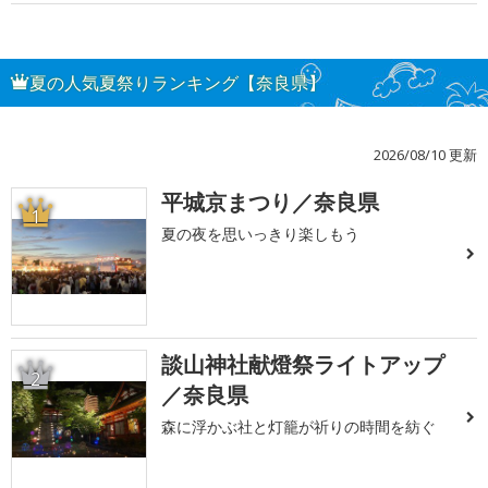
夏の人気夏祭りランキング【奈良県】
2026/08/10 更新
平城京まつり／奈良県
1
夏の夜を思いっきり楽しもう
談山神社献燈祭ライトアップ
2
／奈良県
森に浮かぶ社と灯籠が祈りの時間を紡ぐ