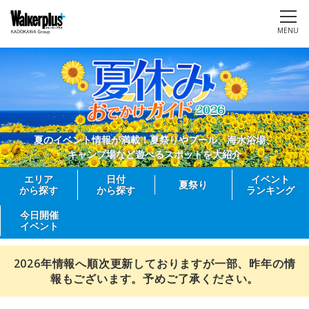
MENU
夏のイベント情報が満載！夏祭りやプール、海水浴場、
キャンプ場など遊べるスポットを大紹介
エリア
日付
イベント
夏祭り
から探す
から探す
ランキング
今日開催
イベント
2026年情報へ順次更新しておりますが一部、昨年の情
報もございます。予めご了承ください。