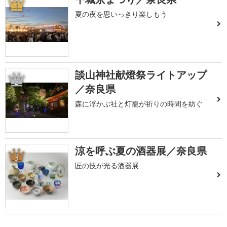
1
夏の夜を思いっきり楽しもう
談山神社献燈祭ライトアップ
2
／奈良県
森に浮かぶ社と灯籠が祈りの時間を紡ぐ
涼を呼ぶ夏の酒器展／奈良県
3
匠の技が光る酒器展