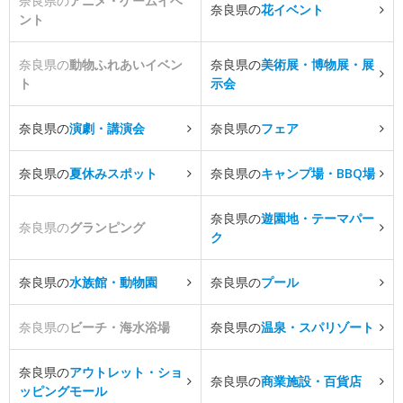
奈良県の
アニメ・ゲームイベ
奈良県の
花イベント
ント
奈良県の
動物ふれあいイベン
奈良県の
美術展・博物展・展
ト
示会
奈良県の
演劇・講演会
奈良県の
フェア
奈良県の
夏休みスポット
奈良県の
キャンプ場・BBQ場
奈良県の
遊園地・テーマパー
奈良県の
グランピング
ク
奈良県の
水族館・動物園
奈良県の
プール
奈良県の
ビーチ・海水浴場
奈良県の
温泉・スパリゾート
奈良県の
アウトレット・ショ
奈良県の
商業施設・百貨店
ッピングモール