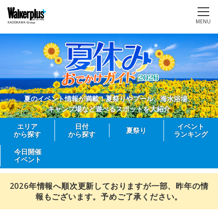
MENU
夏のイベント情報が満載！夏祭りやプール、海水浴場、
キャンプ場など遊べるスポットを大紹介
エリア
日付
イベント
夏祭り
から探す
から探す
ランキング
今日開催
イベント
2026年情報へ順次更新しておりますが一部、昨年の情
報もございます。予めご了承ください。