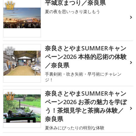
平城京まつり／奈良県
1
夏の夜を思いっきり楽しもう
奈良さとやまSUMMERキャン
2
ペーン2026 本格的忍術の体験
／奈良県
手裏剣術・吹き矢術・早弓術にチャレン
ジ！
奈良さとやまSUMMERキャン
3
ペーン2026 お茶の魅力を学ぼ
う！茶畑見学と茶摘み体験／
奈良県
夏休みにぴったりの特別な体験