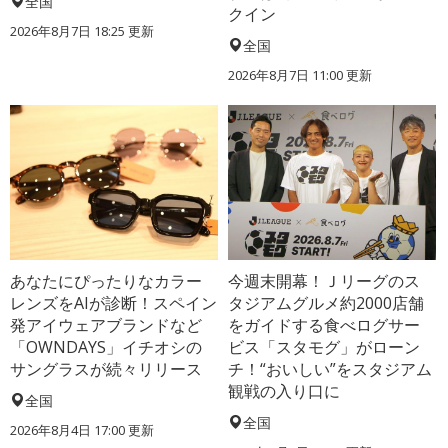
全国
クイン
2026年8月7日 18:25
更新
全国
2026年8月7日 11:00
更新
あなたにぴったりなカラー
今週末開幕！Ｊリーグのス
レンズをAIが診断！スペイン
タジアムグルメ約2000店舗
発アイウェアブランドなど
をガイドする食べログサー
「OWNDAYS」イチオシの
ビス「スタモグ」がローン
サングラスが続々リリース
チ！“おいしい”をスタジアム
観戦の入り口に
全国
全国
2026年8月4日 17:00
更新