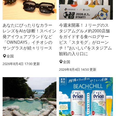
あなたにぴったりなカラー
今週末開幕！Ｊリーグのス
レンズをAIが診断！スペイン
タジアムグルメ約2000店舗
発アイウェアブランドなど
をガイドする食べログサー
「OWNDAYS」イチオシの
ビス「スタモグ」がローン
サングラスが続々リリース
チ！“おいしい”をスタジアム
観戦の入り口に
全国
全国
2026年8月4日 17:00
更新
2026年8月4日 14:50
更新