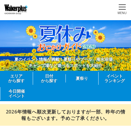
MENU
夏のイベント情報が満載！夏祭りやプール、海水浴場、
キャンプ場など遊べるスポットを大紹介
エリア
日付
イベント
夏祭り
から探す
から探す
ランキング
今日開催
イベント
2026年情報へ順次更新しておりますが一部、昨年の情
報もございます。予めご了承ください。