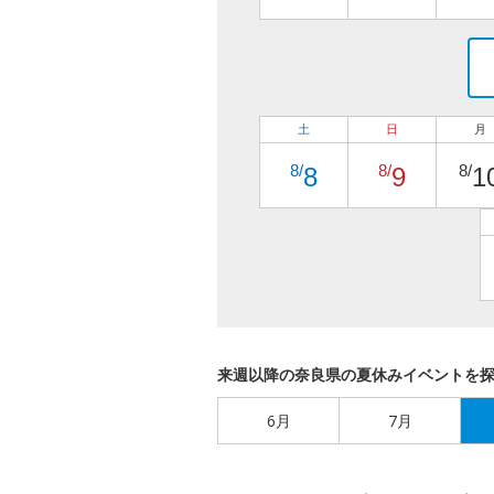
土
日
月
8/
8/
8/
8
9
1
来週以降の奈良県の夏休みイベントを
6月
7月