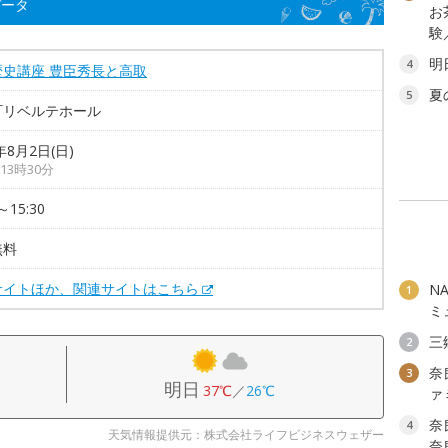
データ
お
験
明
4
歴史講座 豊臣秀長と高取
夏
5
町リベルテホール
年8月2日(日)
13時30分
～15:30
無料
サイトほか、関連サイトはこちら
N
1
ミ
三
2
奈
3
明日
37℃
／
26℃
ァ
奈
4
天気情報提供元：株式会社ライフビジネスウェザー
奈