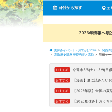
日付から探す
エ
2026年情報へ
夏休みイベント・おでかけ2026
関西の
高取歴史講座 豊臣秀長と高取
詳細デー
今週末8/8(土)～8/9
おすすめ
【漫画】夏に読みたい
おすすめ
【2026年版】全国の
おすすめ
【2026夏休み】おう
おすすめ