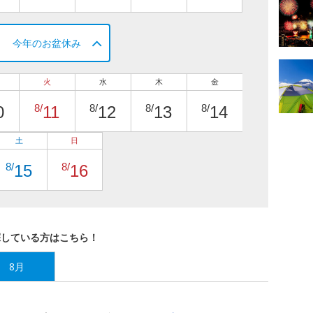
今年のお盆休み
火
水
木
金
8/
8/
8/
8/
0
11
12
13
14
土
日
8/
8/
15
16
探している方はこちら！
8月