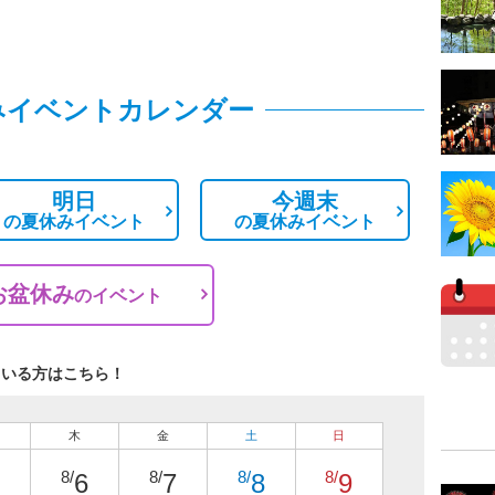
みイベントカレンダー
明日
今週末
の
夏休みイベント
の
夏休みイベント
お盆休み
の
イベント
ている方はこちら！
木
金
土
日
8/
8/
8/
8/
6
7
8
9