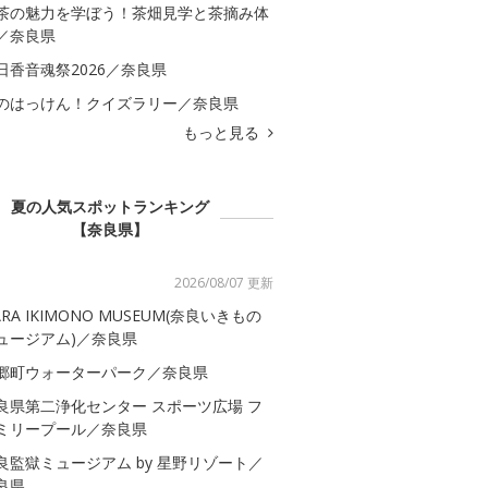
茶の魅力を学ぼう！茶畑見学と茶摘み体
／奈良県
日香音魂祭2026／奈良県
のはっけん！クイズラリー／奈良県
もっと見る
夏の人気スポットランキング
【奈良県】
2026/08/07 更新
ARA IKIMONO MUSEUM(奈良いきもの
ュージアム)／奈良県
郷町ウォーターパーク／奈良県
良県第二浄化センター スポーツ広場 フ
ミリープール／奈良県
良監獄ミュージアム by 星野リゾート／
良県