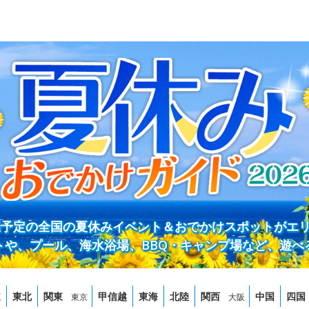
開催予定の全国の夏休みイベント＆おでかけスポットがエ
トや、プール、海水浴場、BBQ・キャンプ場など、遊べ
道
東北
関東
甲信越
東海
北陸
関西
中国
四国
東京
大阪