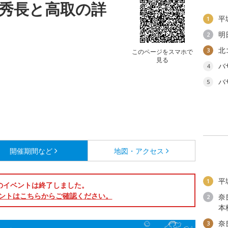
臣秀長と高取の詳
平
1
明
2
北
3
このページをスマホで
見る
バ
4
バ
5
開催期間など
地図・アクセス
平
1
のイベントは終了しました。
ントはこちらからご確認ください。
奈
2
本
奈
3