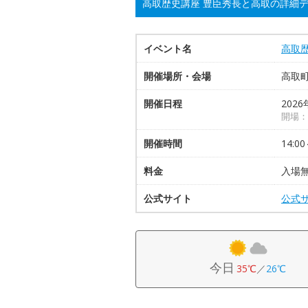
高取歴史講座 豊臣秀長と高取の詳細
イベント名
高取
開催場所・会場
高取
開催日程
2026
開場：
開催時間
14:00
料金
入場
公式サイト
公式
今日
35℃
／
26℃