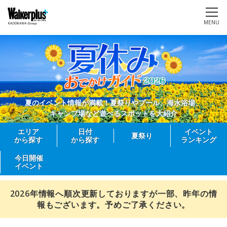
MENU
夏のイベント情報が満載！夏祭りやプール、海水浴場、
キャンプ場など遊べるスポットを大紹介
エリア
日付
イベント
夏祭り
から探す
から探す
ランキング
今日開催
イベント
2026年情報へ順次更新しておりますが一部、昨年の情
報もございます。予めご了承ください。