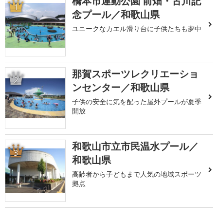
橋本市運動公園 前畑・古川記
1
念プール／和歌山県
ユニークなカエル滑り台に子供たちも夢中
那賀スポーツレクリエーショ
2
ンセンター／和歌山県
子供の安全に気を配った屋外プールが夏季
開放
和歌山市立市民温水プール／
3
和歌山県
高齢者から子どもまで人気の地域スポーツ
拠点