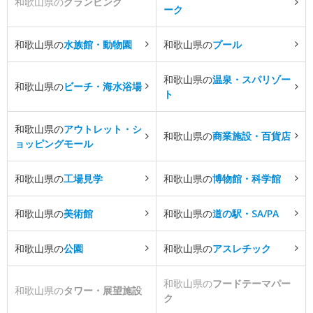
和歌山県の
グランピング
ーク
和歌山県の
水族館・動物園
和歌山県の
プール
和歌山県の
温泉・スパリゾー
和歌山県の
ビーチ・海水浴場
ト
和歌山県の
アウトレット・シ
和歌山県の
商業施設・百貨店
ョッピングモール
和歌山県の
工場見学
和歌山県の
博物館・科学館
和歌山県の
美術館
和歌山県の
道の駅・SA/PA
和歌山県の
公園
和歌山県の
アスレチック
和歌山県の
フードテーマパー
和歌山県の
タワー・展望施設
ク