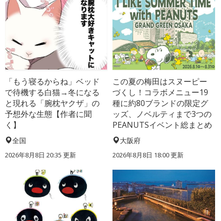
「もう寝るからね」ベッド
この夏の梅田はスヌーピー
で待機する白猫→冬になる
づくし！コラボメニュー19
と現れる「腕枕ヤクザ」の
種に約80ブランドの限定グ
予想外な生態【作者に聞
ッズ、ノベルティまで3つの
く】
PEANUTSイベント総まとめ
全国
大阪府
2026年8月8日 20:35
更新
2026年8月8日 18:00
更新