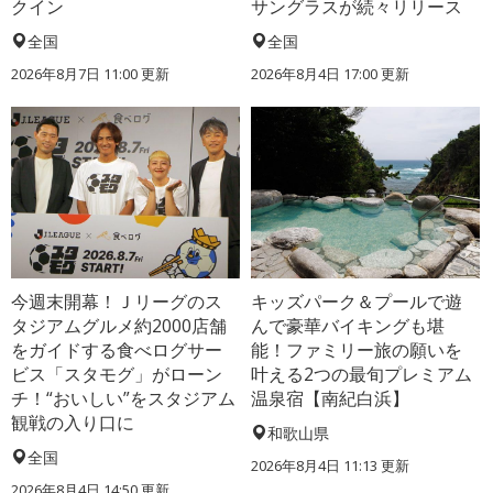
クイン
サングラスが続々リリース
全国
全国
2026年8月7日 11:00
更新
2026年8月4日 17:00
更新
今週末開幕！Ｊリーグのス
キッズパーク＆プールで遊
タジアムグルメ約2000店舗
んで豪華バイキングも堪
をガイドする食べログサー
能！ファミリー旅の願いを
ビス「スタモグ」がローン
叶える2つの最旬プレミアム
チ！“おいしい”をスタジアム
温泉宿【南紀白浜】
観戦の入り口に
和歌山県
全国
2026年8月4日 11:13
更新
2026年8月4日 14:50
更新