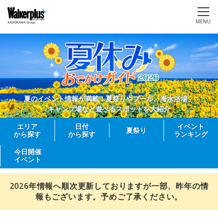
MENU
夏のイベント情報が満載！夏祭りやプール、海水浴場、
キャンプ場など遊べるスポットを大紹介
エリア
日付
イベント
夏祭り
から探す
から探す
ランキング
今日開催
イベント
2026年情報へ順次更新しておりますが一部、昨年の情
報もございます。予めご了承ください。