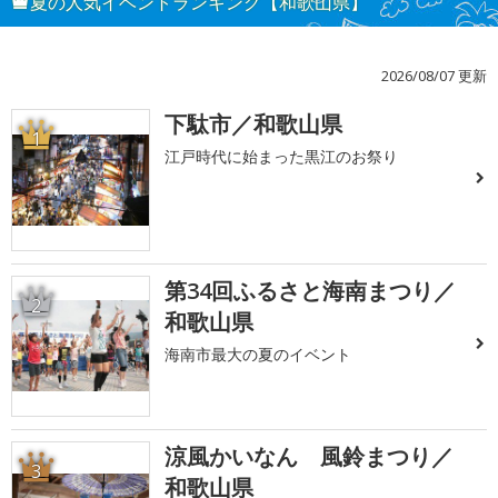
夏の人気イベントランキング【和歌山県】
2026/08/07 更新
下駄市／和歌山県
1
江戸時代に始まった黒江のお祭り
第34回ふるさと海南まつり／
2
和歌山県
海南市最大の夏のイベント
涼風かいなん 風鈴まつり／
3
和歌山県