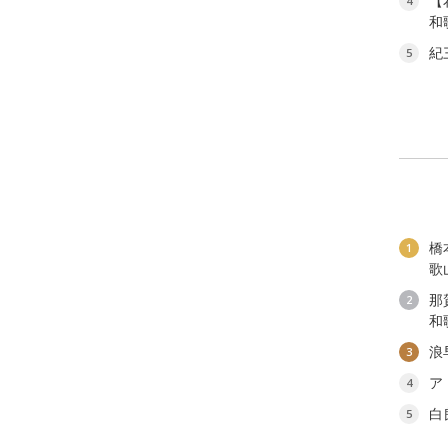
【
4
和
紀
5
橋
1
歌
那
2
和
浪
3
ア
4
白
5