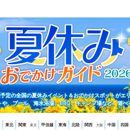
開催予定の全国の夏休みイベント＆おでかけスポットがエ
トや、プール、海水浴場、BBQ・キャンプ場など、遊べ
道
東北
関東
甲信越
東海
北陸
関西
中国
四国
東京
大阪