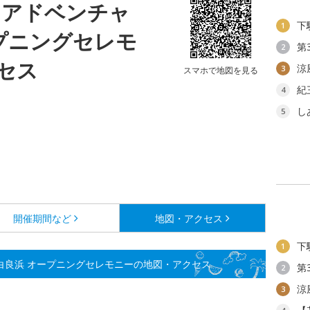
リンアドベンチャ
下
1
ープニングセレモ
第
2
セス
涼
3
スマホで地図を見る
紀
4
し
5
開催期間など
地図・アクセス
下
1
in 白良浜 オープニングセレモニーの地図・アクセス
第
2
涼
3