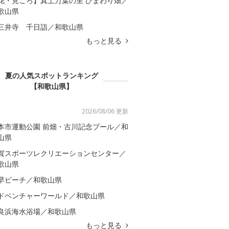
花・見ごろ】真土万葉の里 ひまわり畑／
歌山県
三井寺 千日詣／和歌山県
もっと見る
夏の人気スポットランキング
【和歌山県】
2026/08/06 更新
本市運動公園 前畑・古川記念プール／和
山県
賀スポーツレクリエーションセンター／
歌山県
早ビーチ／和歌山県
ドベンチャーワールド／和歌山県
良浜海水浴場／和歌山県
もっと見る