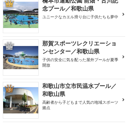
橋本市運動公園 前畑・古川記
1
念プール／和歌山県
ユニークなカエル滑り台に子供たちも夢中
那賀スポーツレクリエーショ
2
ンセンター／和歌山県
子供の安全に気を配った屋外プールが夏季
開放
和歌山市立市民温水プール／
3
和歌山県
高齢者から子どもまで人気の地域スポーツ
拠点