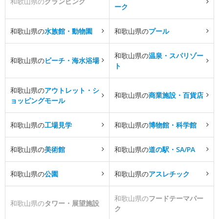
和歌山県の
グランピング
ーク
和歌山県の
水族館・動物園
和歌山県の
プール
和歌山県の
温泉・スパリゾー
和歌山県の
ビーチ・海水浴場
ト
和歌山県の
アウトレット・シ
和歌山県の
商業施設・百貨店
ョッピングモール
和歌山県の
工場見学
和歌山県の
博物館・科学館
和歌山県の
美術館
和歌山県の
道の駅・SA/PA
和歌山県の
公園
和歌山県の
アスレチック
和歌山県の
フードテーマパー
和歌山県の
タワー・展望施設
ク