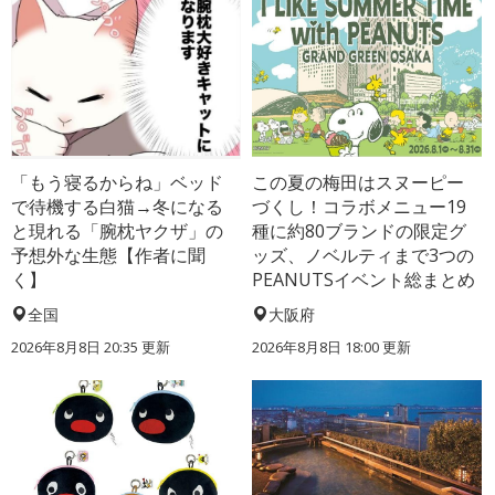
「もう寝るからね」ベッド
この夏の梅田はスヌーピー
で待機する白猫→冬になる
づくし！コラボメニュー19
と現れる「腕枕ヤクザ」の
種に約80ブランドの限定グ
予想外な生態【作者に聞
ッズ、ノベルティまで3つの
く】
PEANUTSイベント総まとめ
全国
大阪府
2026年8月8日 20:35
更新
2026年8月8日 18:00
更新