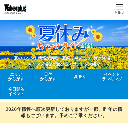
MENU
夏のイベント情報が満載！夏祭りやプール、海水浴場、
キャンプ場など遊べるスポットを大紹介
エリア
日付
イベント
夏祭り
から探す
から探す
ランキング
今日開催
イベント
2026年情報へ順次更新しておりますが一部、昨年の情
報もございます。予めご了承ください。