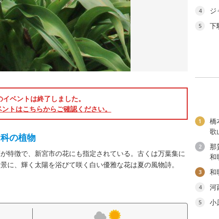
ジ
4
下
5
のイベントは終了しました。
ベントはこちらからご確認ください。
橋
1
歌
ナ科の植物
那
2
葉が特徴で、新宮市の花にも指定されている。古くは万葉集に
和
背景に、輝く太陽を浴びて咲く白い優雅な花は夏の風物詩。
和
3
河
4
小
5