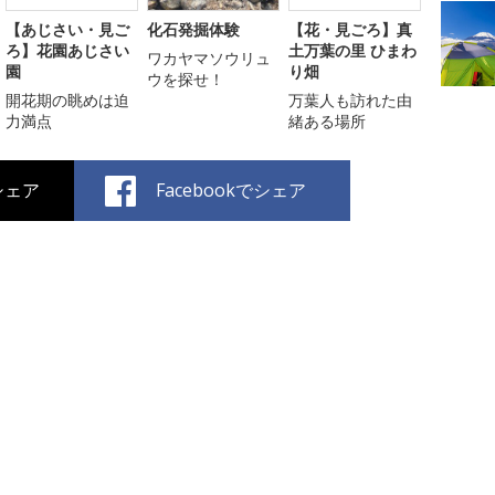
【あじさい・見ご
化石発掘体験
【花・見ごろ】真
ろ】花園あじさい
土万葉の里 ひまわ
ワカヤマソウリュ
園
り畑
ウを探せ！
開花期の眺めは迫
万葉人も訪れた由
力満点
緒ある場所
でシェア
Facebookでシェア