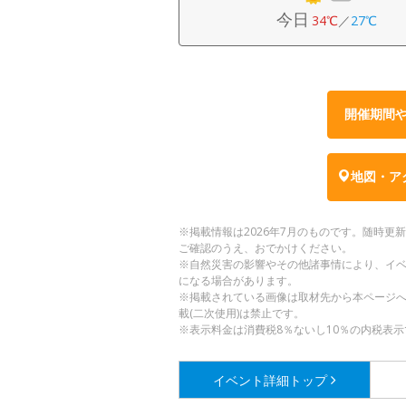
今日
34℃
／
27℃
開催期間
地図・ア
※掲載情報は2026年7月のものです。随時
ご確認のうえ、おでかけください。
※自然災害の影響やその他諸事情により、イ
になる場合があります。
※掲載されている画像は取材先から本ページ
載(二次使用)は禁止です。
※表示料金は消費税8％ないし10％の内税表示
イベント詳細
トップ