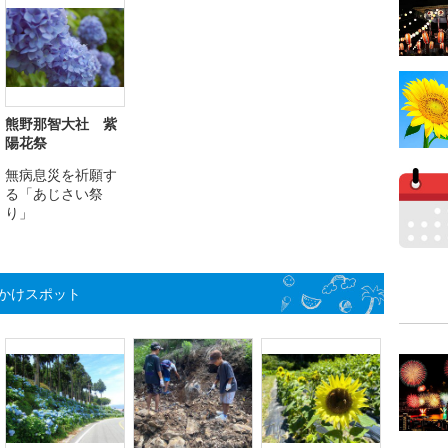
熊野那智大社 紫
陽花祭
無病息災を祈願す
る「あじさい祭
り」
かけスポット