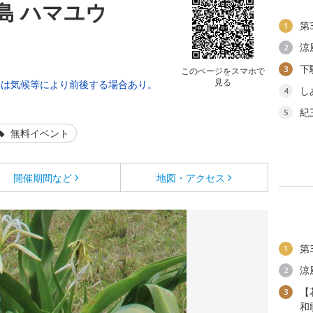
島 ハマユウ
第
1
涼
2
下
3
このページをスマホで
見る
期は気候等により前後する場合あり。
し
4
紀
5
無料イベント
開催期間など
地図・アクセス
第
1
涼
2
【
3
和