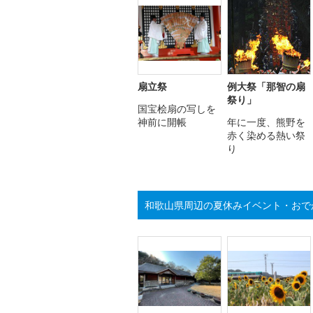
扇立祭
例大祭「那智の扇
祭り」
国宝桧扇の写しを
神前に開帳
年に一度、熊野を
赤く染める熱い祭
り
和歌山県周辺の夏休みイベント・おで