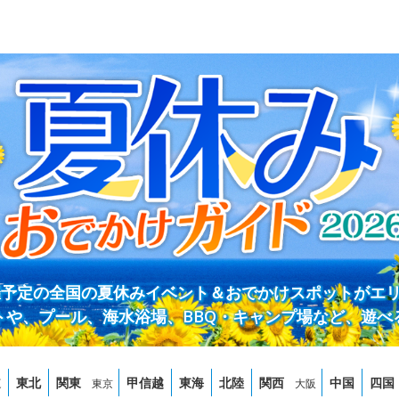
開催予定の全国の夏休みイベント＆おでかけスポットがエ
トや、プール、海水浴場、BBQ・キャンプ場など、遊べ
道
東北
関東
甲信越
東海
北陸
関西
中国
四国
東京
大阪