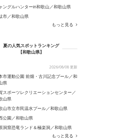
ャングルハンターin和歌山／和歌山県
駄市／和歌山県
もっと見る
夏の人気スポットランキング
【和歌山県】
2026/08/08 更新
本市運動公園 前畑・古川記念プール／和
山県
賀スポーツレクリエーションセンター／
歌山県
歌山市立市民温水プール／和歌山県
西公園／和歌山県
原洞窟恐竜ランド＆極楽洞／和歌山県
もっと見る