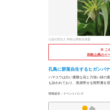
公益社団法人 和歌山県観光連盟
※ こ
和歌山県のイ
孔島に群落自生するヒガンバ
ハマユウは白い優雅な花と力強い緑の
も詠われており、黒潮寄せる熊野灘を
情報提供：イベントバンク