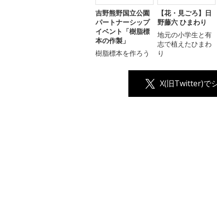
吉野熊野国立公園
【花・見ごろ】日
パートナーシップ
野藤六 ひまわり
イベント「樹脂標
地元の小学生と有
本の作製」
志で植えたひまわ
樹脂標本を作ろう
り
X(旧Twitter)