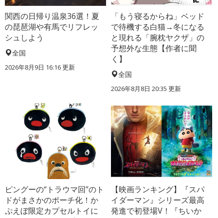
関西の日帰り温泉36選！夏
「もう寝るからね」ベッド
の琵琶湖や有馬でリフレッ
で待機する白猫→冬になる
シュしよう
と現れる「腕枕ヤクザ」の
予想外な生態【作者に聞
全国
く】
2026年8月9日 16:16
更新
全国
2026年8月8日 20:35
更新
ピングーの“トラウマ回”のト
【映画ランキング】『スパ
ドがまさかのポーチ化！か
イダーマン』シリーズ最高
ぷえぼ限定カプセルトイに
発進で初登場V！『ちいか