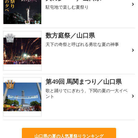
駐屯地で楽しむ夏祭り
数方庭祭／山口県
2
天下の奇祭と呼ばれる勇壮な夏の神事
第49回 馬関まつり／山口県
3
歌と踊りでにぎわう、下関の夏の一大イベ
ント
山口県の夏の人気夏祭りランキング