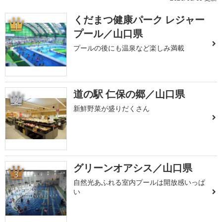
くだまつ健康パーク レジャー
1
プール／山口県
プールの後にも温泉など楽しみ満載
道の駅 仁保の郷／山口県
2
新鮮野菜が盛りだくさん
グリーンオアシス／山口県
3
自然光あふれる室内プールは開放感いっぱ
い