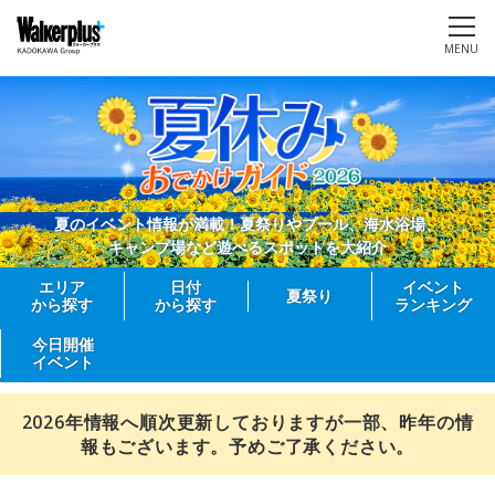
MENU
夏のイベント情報が満載！夏祭りやプール、海水浴場、
キャンプ場など遊べるスポットを大紹介
エリア
日付
イベント
夏祭り
から探す
から探す
ランキング
今日開催
イベント
2026年情報へ順次更新しておりますが一部、昨年の情
報もございます。予めご了承ください。