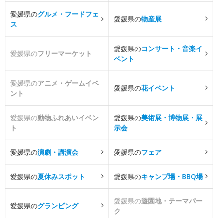
愛媛県の
グルメ・フードフェ
愛媛県の
物産展
ス
愛媛県の
コンサート・音楽イ
愛媛県の
フリーマーケット
ベント
愛媛県の
アニメ・ゲームイベ
愛媛県の
花イベント
ント
愛媛県の
動物ふれあいイベン
愛媛県の
美術展・博物展・展
ト
示会
愛媛県の
演劇・講演会
愛媛県の
フェア
愛媛県の
夏休みスポット
愛媛県の
キャンプ場・BBQ場
愛媛県の
遊園地・テーマパー
愛媛県の
グランピング
ク