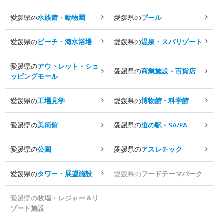
愛媛県の
水族館・動物園
愛媛県の
プール
愛媛県の
ビーチ・海水浴場
愛媛県の
温泉・スパリゾート
愛媛県の
アウトレット・ショ
愛媛県の
商業施設・百貨店
ッピングモール
愛媛県の
工場見学
愛媛県の
博物館・科学館
愛媛県の
美術館
愛媛県の
道の駅・SA/PA
愛媛県の
公園
愛媛県の
アスレチック
愛媛県の
タワー・展望施設
愛媛県の
フードテーマパーク
愛媛県の
牧場・レジャー＆リ
ゾート施設