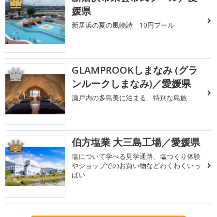
1
媛県
新居浜の夏の風物詩 10円プール
GLAMPROOKしまなみ (グラ
2
ンルークしまなみ)／愛媛県
瀬戸内の多島美に泊まる、特別な島旅
伯方塩業 大三島工場／愛媛県
3
塩について学べる見学通路、塩つくり体験
やショップでのお買い物などわくわくいっ
ぱい