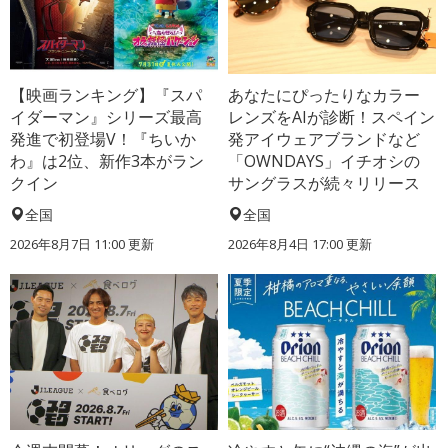
【映画ランキング】『スパ
あなたにぴったりなカラー
イダーマン』シリーズ最高
レンズをAIが診断！スペイン
発進で初登場V！『ちいか
発アイウェアブランドなど
わ』は2位、新作3本がラン
「OWNDAYS」イチオシの
クイン
サングラスが続々リリース
全国
全国
2026年8月7日 11:00
更新
2026年8月4日 17:00
更新