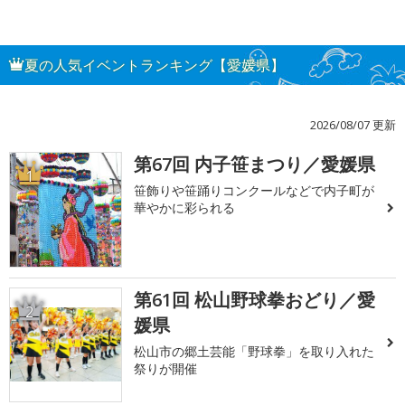
夏の人気イベントランキング【愛媛県】
2026/08/07 更新
第67回 内子笹まつり／愛媛県
1
笹飾りや笹踊りコンクールなどで内子町が
華やかに彩られる
第61回 松山野球拳おどり／愛
2
媛県
松山市の郷土芸能「野球拳」を取り入れた
祭りが開催