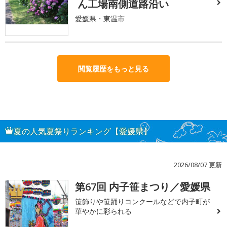
ん工場南側道路沿い
愛媛県・東温市
閲覧履歴をもっと見る
夏の人気夏祭りランキング【愛媛県】
2026/08/07 更新
第67回 内子笹まつり／愛媛県
1
笹飾りや笹踊りコンクールなどで内子町が
華やかに彩られる