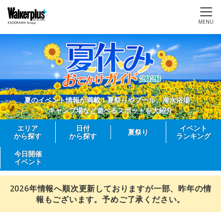
MENU
夏のイベント情報が満載！夏祭りやプール、海水浴場、
キャンプ場など遊べるスポットを大紹介
エリア
日付
イベント
夏祭り
から探す
から探す
ランキング
今日開催
イベント
2026年情報へ順次更新しておりますが一部、昨年の情
報もございます。予めご了承ください。