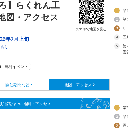
ろ】らくれん工
第
1
地図・アクセス
第
2
ザ
3
スマホで地図を見る
五
4
026年7月上旬
第
合あり。
5
愛
無料イベント
開催期間など
地図・アクセス
側道路沿いの地図・アクセス
第
1
第
2
思
3