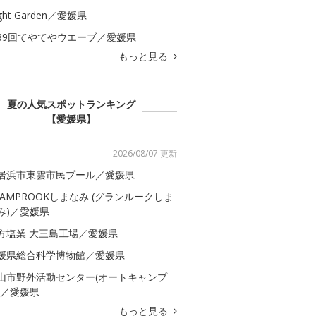
ght Garden／愛媛県
39回てやてやウエーブ／愛媛県
もっと見る
夏の人気スポットランキング
【愛媛県】
2026/08/07 更新
居浜市東雲市民プール／愛媛県
LAMPROOKしまなみ (グランルークしま
み)／愛媛県
方塩業 大三島工場／愛媛県
媛県総合科学博物館／愛媛県
山市野外活動センター(オートキャンプ
)／愛媛県
もっと見る