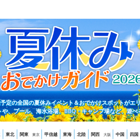
開催予定の全国の夏休みイベント＆おでかけスポットがエ
トや、プール、海水浴場、BBQ・キャンプ場など、遊べ
道
東北
関東
甲信越
東海
北陸
関西
中国
四国
東京
大阪