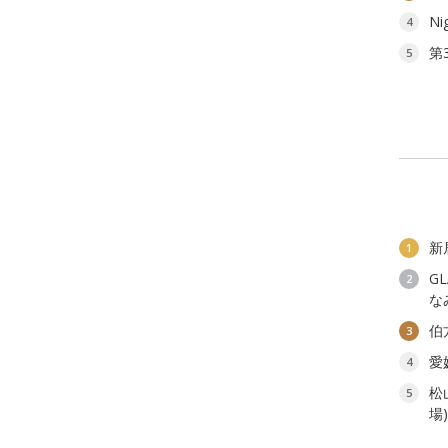
Ni
4
第
5
新
1
G
2
な
伯
3
愛
4
松
5
場