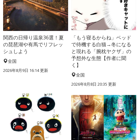
関西の日帰り温泉36選！夏
「もう寝るからね」ベッド
の琵琶湖や有馬でリフレッ
で待機する白猫→冬になる
シュしよう
と現れる「腕枕ヤクザ」の
予想外な生態【作者に聞
全国
く】
2026年8月9日 16:14
更新
全国
2026年8月8日 20:35
更新