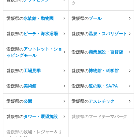
ク
愛媛県の
水族館・動物園
愛媛県の
プール
愛媛県の
ビーチ・海水浴場
愛媛県の
温泉・スパリゾート
愛媛県の
アウトレット・ショ
愛媛県の
商業施設・百貨店
ッピングモール
愛媛県の
工場見学
愛媛県の
博物館・科学館
愛媛県の
美術館
愛媛県の
道の駅・SA/PA
愛媛県の
公園
愛媛県の
アスレチック
愛媛県の
タワー・展望施設
愛媛県の
フードテーマパーク
愛媛県の
牧場・レジャー＆リ