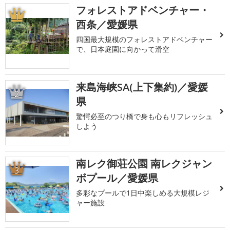
フォレストアドベンチャー・
1
西条／愛媛県
四国最大規模のフォレストアドベンチャー
で、日本庭園に向かって滑空
来島海峡SA(上下集約)／愛媛
2
県
驚愕必至のつり橋で身も心もリフレッシュ
しよう
南レク御荘公園 南レクジャン
3
ボプール／愛媛県
多彩なプールで1日中楽しめる大規模レジ
ャー施設