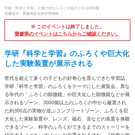
学研『科学と学習』 の魅力的なふろくが紹介される特別展
画像提供：愛媛県総合科学博物館
※ このイベントは終了しました。
愛媛県のイベントはこちらからご確認ください。
学研『科学と学習』のふろくや巨大化
した実験装置が展示される
世代を超えて多くの子どもの好奇心を育んできた学習誌、
学研『科学と学習』のふろくをテーマにした展覧会。異な
る年代の「ふろくの顕微鏡」や巨大化した顕微鏡などが展
示されるゾーン、3000個以上のふろくの中から厳選され
た約300点の実物が並ぶコンプリートゾーン、ふろくを巨
大化した実験装置や、レンズ、磁石、音などの装置を体験
できるゾーン、科学のふろくができるまでのストーリーを
紹介するメイキングゾーンが設置されるほか、『科学と学