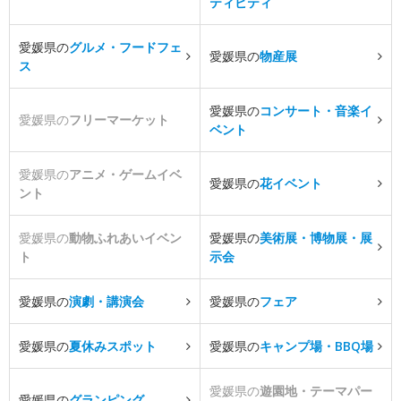
ティビティ
愛媛県の
グルメ・フードフェ
愛媛県の
物産展
ス
愛媛県の
コンサート・音楽イ
愛媛県の
フリーマーケット
ベント
愛媛県の
アニメ・ゲームイベ
愛媛県の
花イベント
ント
愛媛県の
動物ふれあいイベン
愛媛県の
美術展・博物展・展
ト
示会
愛媛県の
演劇・講演会
愛媛県の
フェア
愛媛県の
夏休みスポット
愛媛県の
キャンプ場・BBQ場
愛媛県の
遊園地・テーマパー
愛媛県の
グランピング