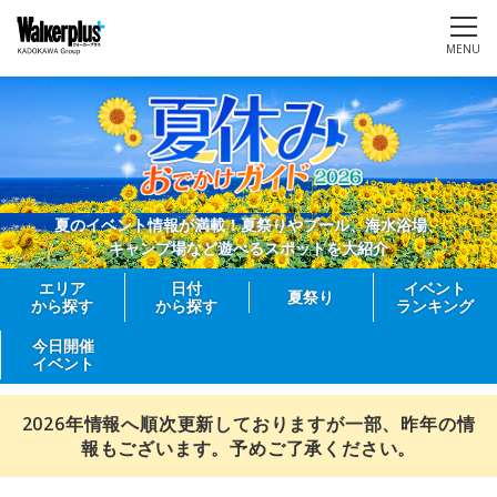
MENU
夏のイベント情報が満載！夏祭りやプール、海水浴場、
キャンプ場など遊べるスポットを大紹介
エリア
日付
イベント
夏祭り
から探す
から探す
ランキング
今日開催
イベント
2026年情報へ順次更新しておりますが一部、昨年の情
報もございます。予めご了承ください。