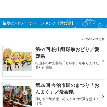
夏の人気イベントランキング【愛媛県】
2026/08/09 更新
第61回 松山野球拳おどり／愛
1
媛県
松山市の郷土芸能「野球拳」を取り入れた
祭りが開催
第29回 今治市民のまつり「お
2
んまく」／愛媛県
踊りや伝統芸能、花火で今治の夏を盛り上
げる