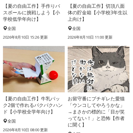
【夏の自由工作】手作りバ
【夏の自由工作】切頂八面
スボールに挑戦しよう【小
体の貯金箱【小学校3年生以
学校低学年向け】
上向け】
全国
全国
2026年8月10日 15:26
更新
2026年8月10日 11:00
更新
【夏の自由工作】牛乳パッ
お留守番にブチギレた愛猫
ク2個で作れるパクパクハン
「ウンコしてやろうかな」
ド【小学校全学年向け】
→まさかの標的に「目が笑
ってない！」と恐怖【作者
全国
に聞く】
2026年8月10日 08:00
更新