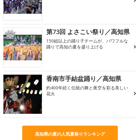
第73回 よさこい祭り／高知県
2
150組以上の踊り子チームが、パワフルな
踊りで高知の夏を盛り上げる
香南市手結盆踊り／高知県
3
約400年続く伝統の舞と夜空を彩る美しい
花火
高知県の夏の人気夏祭りランキング