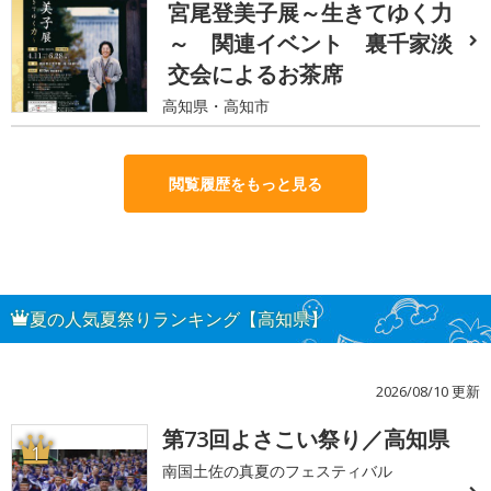
宮尾登美子展～生きてゆく力
～ 関連イベント 裏千家淡
交会によるお茶席
高知県・高知市
閲覧履歴をもっと見る
夏の人気夏祭りランキング【高知県】
2026/08/10 更新
第73回よさこい祭り／高知県
1
南国土佐の真夏のフェスティバル