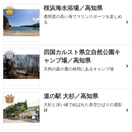
桜浜海水浴場／高知県
1
透明度の高い海でマリンスポーツを楽しめ
る
四国カルスト県立自然公園キ
2
ャンプ場／高知県
天狗の森の麓の林間にあるキャンプ場
道の駅 大杉／高知県
3
大杉と深い縁で結ばれた美空ひばりの遺影
碑