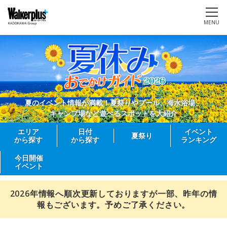
MENU
夏のイベント情報が満載！夏祭りやプール、海水浴場、
キャンプ場など遊べるスポットを大紹介
エリア
日付
イベント
夏祭り
から探す
から探す
ランキング
今日開催
イベント
2026年情報へ順次更新しておりますが一部、昨年の情
報もございます。予めご了承ください。