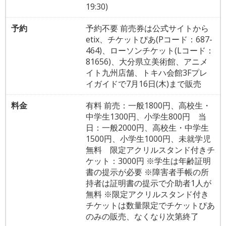
19:30)
予約
予約不要 前売券は公式サイトから
etix、チケットぴあ(Pコード：687-
464)、ローソンチケット(Lコード：
81656)、大分県立美術館、アニメ
イト九州店舗、トキハ会館3Fプレ
イガイドで7月16日(木)まで販売
料金
有料 前売：一般1800円、高校生・
中学生1300円、小学生800円 当
日：一般2000円、高校生・中学生
1500円、小学生1000円、未就学児
無料 限定アクリルスタンド付きチ
ケット：3000円 ※学生は年齢証明
書の提示が必要 ※障害者手帳の所
持者は証明書の提示で介助者1人が
無料 ※限定アクリルスタンド付き
チケットは数量限定でチケットぴあ
のみの販売、なくなり次第終了