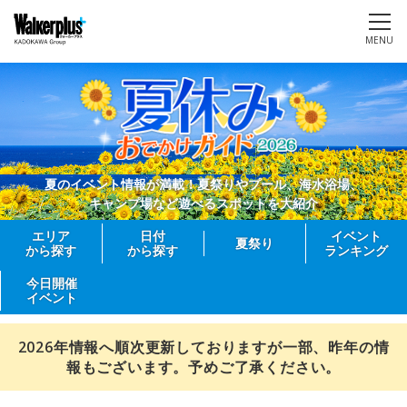
MENU
夏のイベント情報が満載！夏祭りやプール、海水浴場、
キャンプ場など遊べるスポットを大紹介
エリア
日付
イベント
夏祭り
から探す
から探す
ランキング
今日開催
イベント
2026年情報へ順次更新しておりますが一部、昨年の情
報もございます。予めご了承ください。