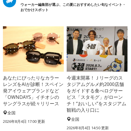
ウォーカー編集部が選ぶ、この夏におすすめしたい旬なイベント・
おでかけスポット
あなたにぴったりなカラー
今週末開幕！Ｊリーグのス
レンズをAIが診断！スペイン
タジアムグルメ約2000店舗
発アイウェアブランドなど
をガイドする食べログサー
「OWNDAYS」イチオシの
ビス「スタモグ」がローン
サングラスが続々リリース
チ！“おいしい”をスタジアム
観戦の入り口に
全国
全国
2026年8月4日 17:00
更新
2026年8月4日 14:50
更新