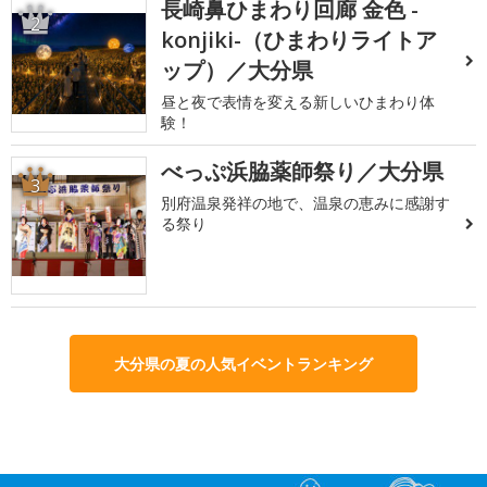
長崎鼻ひまわり回廊 金色 -
2
konjiki-（ひまわりライトア
ップ）／大分県
昼と夜で表情を変える新しいひまわり体
験！
べっぷ浜脇薬師祭り／大分県
3
別府温泉発祥の地で、温泉の恵みに感謝す
る祭り
大分県の夏の人気イベントランキング