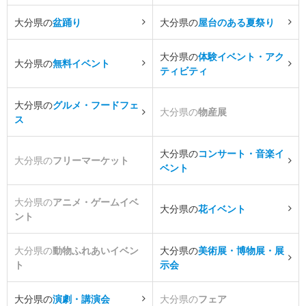
大分県の
盆踊り
大分県の
屋台のある夏祭り
大分県の
体験イベント・アク
大分県の
無料イベント
ティビティ
大分県の
グルメ・フードフェ
大分県の
物産展
ス
大分県の
コンサート・音楽イ
大分県の
フリーマーケット
ベント
大分県の
アニメ・ゲームイベ
大分県の
花イベント
ント
大分県の
動物ふれあいイベン
大分県の
美術展・博物展・展
ト
示会
大分県の
演劇・講演会
大分県の
フェア