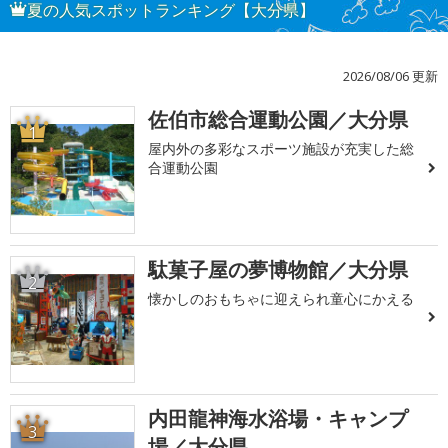
夏の人気スポットランキング【大分県】
2026/08/06 更新
佐伯市総合運動公園／大分県
1
屋内外の多彩なスポーツ施設が充実した総
合運動公園
駄菓子屋の夢博物館／大分県
2
懐かしのおもちゃに迎えられ童心にかえる
内田龍神海水浴場・キャンプ
3
場／大分県