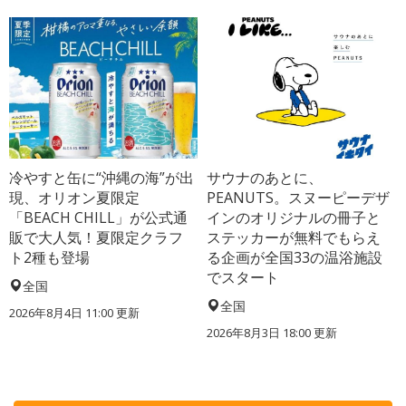
冷やすと缶に“沖縄の海”が出
サウナのあとに、
現、オリオン夏限定
PEANUTS。スヌーピーデザ
「BEACH CHILL」が公式通
インのオリジナルの冊子と
販で大人気！夏限定クラフ
ステッカーが無料でもらえ
ト2種も登場
る企画が全国33の温浴施設
でスタート
全国
全国
2026年8月4日 11:00
更新
2026年8月3日 18:00
更新