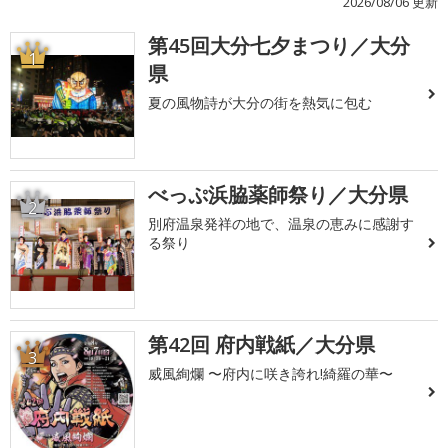
2026/08/06 更新
第45回大分七夕まつり／大分
1
県
夏の風物詩が大分の街を熱気に包む
べっぷ浜脇薬師祭り／大分県
2
別府温泉発祥の地で、温泉の恵みに感謝す
る祭り
第42回 府内戦紙／大分県
3
威風絢爛 〜府内に咲き誇れ!綺羅の華〜