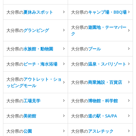
大分県の
夏休みスポット
大分県の
キャンプ場・BBQ場
大分県の
遊園地・テーマパー
大分県の
グランピング
ク
大分県の
水族館・動物園
大分県の
プール
大分県の
ビーチ・海水浴場
大分県の
温泉・スパリゾート
大分県の
アウトレット・ショ
大分県の
商業施設・百貨店
ッピングモール
大分県の
工場見学
大分県の
博物館・科学館
大分県の
美術館
大分県の
道の駅・SA/PA
大分県の
公園
大分県の
アスレチック