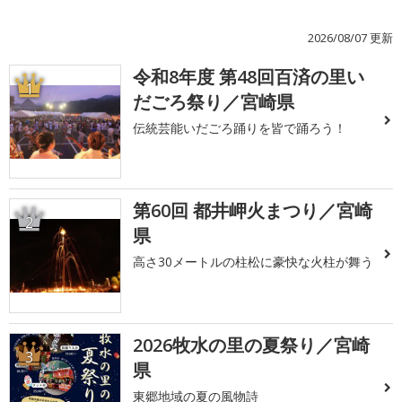
2026/08/07 更新
令和8年度 第48回百済の里い
1
だごろ祭り／宮崎県
伝統芸能いだごろ踊りを皆で踊ろう！
第60回 都井岬火まつり／宮崎
2
県
高さ30メートルの柱松に豪快な火柱が舞う
2026牧水の里の夏祭り／宮崎
3
県
東郷地域の夏の風物詩