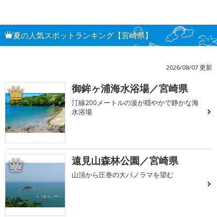
夏の人気スポットランキング【宮崎県】
2026/08/07 更新
御鉾ヶ浦海水浴場／宮崎県
1
汀線200メートルの波が穏やかで静かな海
水浴場
遠見山森林公園／宮崎県
2
山頂から圧巻の大パノラマを望む