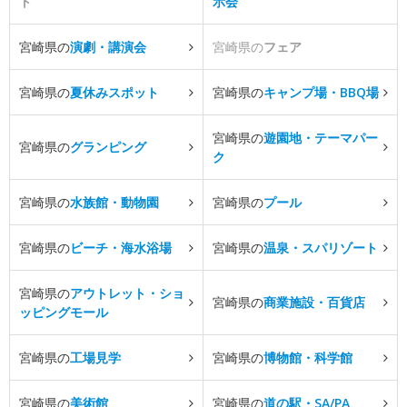
ト
示会
宮崎県の
演劇・講演会
宮崎県の
フェア
宮崎県の
夏休みスポット
宮崎県の
キャンプ場・BBQ場
宮崎県の
遊園地・テーマパー
宮崎県の
グランピング
ク
宮崎県の
水族館・動物園
宮崎県の
プール
宮崎県の
ビーチ・海水浴場
宮崎県の
温泉・スパリゾート
宮崎県の
アウトレット・ショ
宮崎県の
商業施設・百貨店
ッピングモール
宮崎県の
工場見学
宮崎県の
博物館・科学館
宮崎県の
美術館
宮崎県の
道の駅・SA/PA