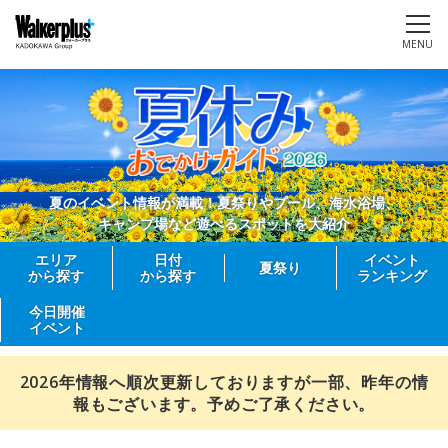
MENU
夏のイベント情報が満載！夏祭りやプール、海水浴場、
キャンプ場など遊べるスポットを大紹介
エリア
日付
イベント
夏祭り
から探す
から探す
ランキング
今日開催
イベント
2026年情報へ順次更新しておりますが一部、昨年の情
報もございます。予めご了承ください。