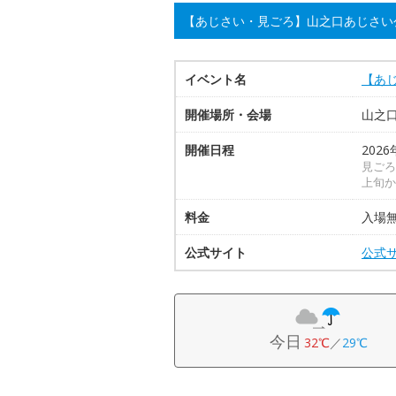
【あじさい・見ごろ】山之口あじさい
イベント名
【あ
開催場所・会場
山之
開催日程
2026
見ごろ
上旬か
料金
入場
公式サイト
公式
今日
32℃
／
29℃