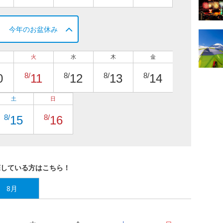
今年のお盆休み
火
水
木
金
8/
8/
8/
8/
0
11
12
13
14
土
日
8/
8/
15
16
探している方はこちら！
8月