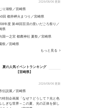
2026/08/06 更新
じり湖祭／宮崎県
60回 都井岬火まつり／宮崎県
和8年度 第48回百済の里いだごろ祭り／
崎県
向国一之宮 都農神社 夏祭／宮崎県
園祭／宮崎県
もっと見る
夏の人気イベントランキング
【宮崎県】
2026/08/06 更新
市伝説展／宮崎県
の特別企画展「なぜ？どうして？光と色
ふしぎな世界～この夏、光の正体を探し