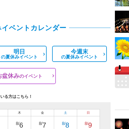
みイベントカレンダー
明日
今週末
の
夏休みイベント
の
夏休みイベント
お盆休み
の
イベント
ている方はこちら！
木
金
土
日
8/
8/
8/
8/
6
7
8
9