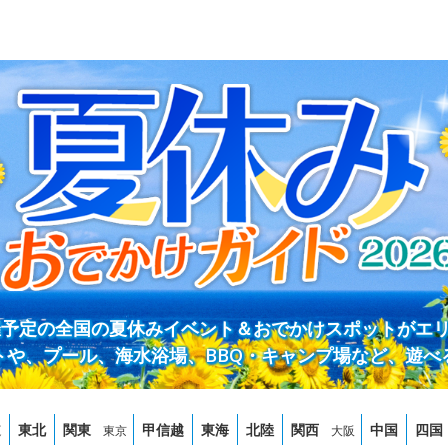
開催予定の全国の夏休みイベント＆おでかけスポットがエ
トや、プール、海水浴場、BBQ・キャンプ場など、遊べ
道
東北
関東
甲信越
東海
北陸
関西
中国
四国
東京
大阪