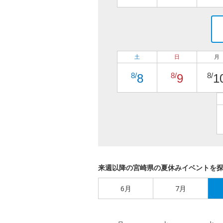
土
日
月
8/
8/
8/
8
9
1
来週以降の宮崎県の夏休みイベントを
6月
7月