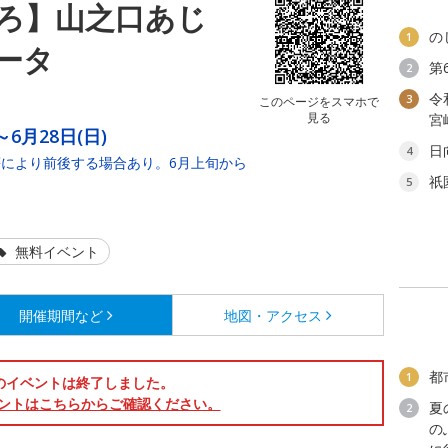
ろ】山之口あじ
の
1
ータ
第
2
令
3
このページをスマホで
見る
宮
～6月28日(日)
日
4
により前後する場合あり。6月上旬から
祇
5
無料イベント
開催期間など
地図・アクセス
都
1
のイベントは終了しました。
ントはこちらからご確認ください。
夏
2
の