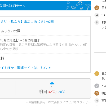
に
公園の詳細データ
日
3
S
4
じさい・見ごろ】山之口あじさい公園
都
5
／
口あじさい公園
年5月23日(土)～6月28日(日)
時期の目安、見ごろ時期は気候等により前後する場合あり。6月
ら中旬が見頃。
無料
サイトほか、関連サイトはこちら
観
1
県
ヘ
2
明日
32℃
／
28℃
橘
3
宮
4
天気情報提供元：株式会社ライフビジネスウェザー