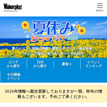
MENU
夏のイベント情報が満載！夏祭りやプール、海水浴場、
キャンプ場など遊べるスポットを大紹介
エリア
日付
イベント
夏祭り
から探す
から探す
ランキング
今日開催
イベント
2026年情報へ順次更新しておりますが一部、昨年の情
報もございます。予めご了承ください。