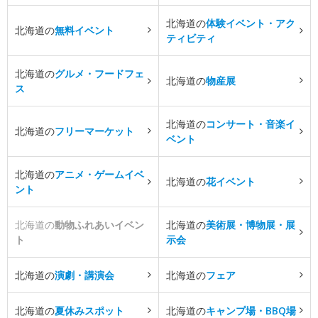
北海道の
体験イベント・アク
北海道の
無料イベント
ティビティ
北海道の
グルメ・フードフェ
北海道の
物産展
ス
北海道の
コンサート・音楽イ
北海道の
フリーマーケット
ベント
北海道の
アニメ・ゲームイベ
北海道の
花イベント
ント
北海道の
動物ふれあいイベン
北海道の
美術展・博物展・展
ト
示会
北海道の
演劇・講演会
北海道の
フェア
北海道の
夏休みスポット
北海道の
キャンプ場・BBQ場