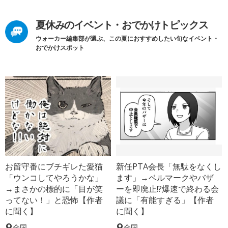
夏休みのイベント・おでかけトピックス
ウォーカー編集部が選ぶ、この夏におすすめしたい旬なイベント・
おでかけスポット
お留守番にブチギレた愛猫
新任PTA会長「無駄をなくし
「ウンコしてやろうかな」
ます」→ベルマークやバザ
→まさかの標的に「目が笑
ーを即廃止!?爆速で終わる会
ってない！」と恐怖【作者
議に「有能すぎる」【作者
に聞く】
に聞く】
全国
全国