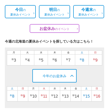
今日
明日
今週末
の
の
の
夏休みイベント
夏休みイベント
夏休みイベント
お盆休み
の
イベント
今週の北海道の夏休みイベントを探している方はこちら！
月
火
水
木
金
土
日
8/
8/
8/
8/
8/
8/
8/
3
4
5
6
7
8
9
今年のお盆休み
土
日
月
火
水
木
金
土
日
8/
8/
8/
8/
8/
8/
8/
8/
8/
8
9
10
11
12
13
14
15
16