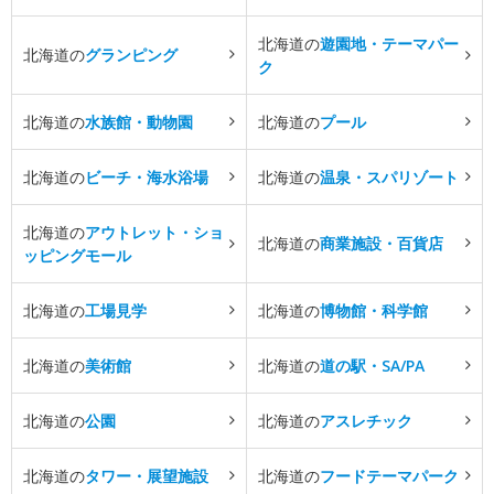
北海道の
遊園地・テーマパー
北海道の
グランピング
ク
北海道の
水族館・動物園
北海道の
プール
北海道の
ビーチ・海水浴場
北海道の
温泉・スパリゾート
北海道の
アウトレット・ショ
北海道の
商業施設・百貨店
ッピングモール
北海道の
工場見学
北海道の
博物館・科学館
北海道の
美術館
北海道の
道の駅・SA/PA
北海道の
公園
北海道の
アスレチック
北海道の
タワー・展望施設
北海道の
フードテーマパーク