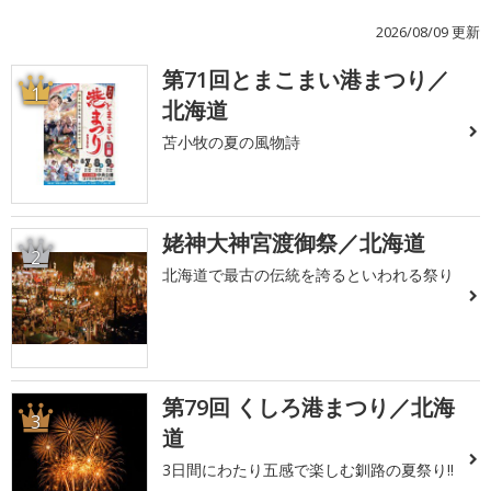
2026/08/09 更新
第71回とまこまい港まつり／
1
北海道
苫小牧の夏の風物詩
姥神大神宮渡御祭／北海道
2
北海道で最古の伝統を誇るといわれる祭り
第79回 くしろ港まつり／北海
3
道
3日間にわたり五感で楽しむ釧路の夏祭り!!