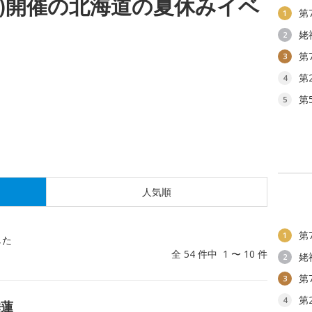
(金)開催の北海道の夏休みイベ
第
1
姥
2
第
3
第
4
第
5
人気順
第
1
した
全 54 件中 1 〜 10 件
姥
2
第
3
第
4
睡蓮