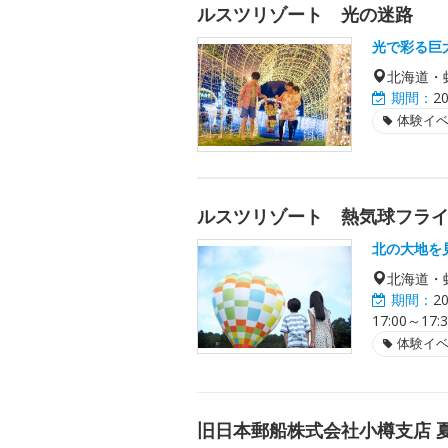
ルスツリゾート 光の迷路
光で彩る巨
北海道・
期間：
2
体験イ
ルスツリゾート 熱気球フラ
北の大地を
北海道・
期間：
2
17:00～
体験イ
旧日本郵船株式会社小樽支店 