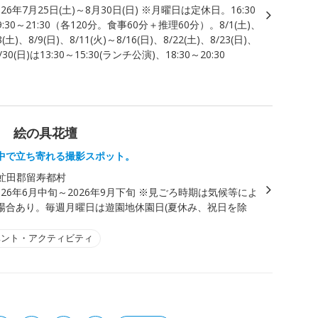
026年7月25日(土)～8月30日(日) ※月曜日は定休日。16:30
19:30～21:30（各120分。食事60分＋推理60分）。8/1(土)、
8(土)、8/9(日)、8/11(火)～8/16(日)、8/22(土)、8/23(日)、
8/30(日)は13:30～15:30(ランチ公演)、18:30～20:30
ト 絵の具花壇
中で立ち寄れる撮影スポット。
虻田郡留寿都村
026年6月中旬～2026年9月下旬 ※見ごろ時期は気候等によ
場合あり。毎週月曜日は遊園地休園日(夏休み、祝日を除
ベント・アクティビティ