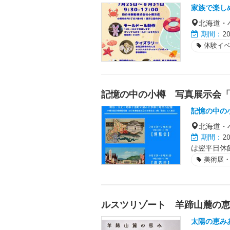
家族で楽し
北海道・
期間：
2
体験イ
記憶の中の小樽 写真展示会
記憶の中の
北海道・
期間：
2
は翌平日休
美術展
ルスツリゾート 羊蹄山麓の恵み
太陽の恵みあ