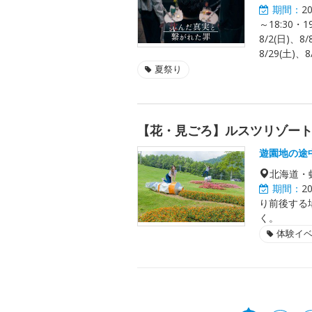
期間：
2
～18:30・
8/2(日)、8/
8/29(土)、
夏祭り
【花・見ごろ】ルスツリゾー
遊園地の途
北海道・
期間：
2
り前後する
く。
体験イ