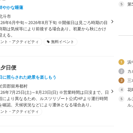
第
5
鮮やかな睡蓮
北斗市
026年6月中旬～2026年8月下旬 ※開催日は見ごろ時期の目
時期は気候等により前後する場合あり。初夏から秋にかけ
迎える。
ベント・アクティビティ
無料イベント
浜
1
ラ夕日便
カ
2
日に照らされた絶景を楽しもう
三
3
虻田郡留寿都村
花
4
026年7月25日(土)～8月23日(日) ※営業時間は日没まで。日
程により異なるため、ルスツリゾート公式HPより運行時間
ル
5
を確認。天候状況などにより運休となる場合あり。
ル
ベント・アクティビティ