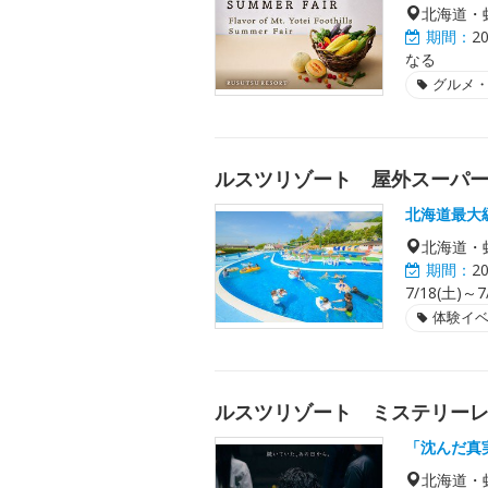
北海道・
期間：
2
なる
グルメ
ルスツリゾート 屋外スーパ
北海道最大
北海道・
期間：
2
7/18(土)～7
体験イ
ルスツリゾート ミステリー
「沈んだ真
北海道・