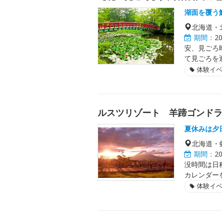
湖面を覆う
北海道・
期間：
2
安、見ごろ
て見ごろを
体験イ
ルスツリゾート 羊蹄ゴンド
夏休みは夕
北海道・
期間：
2
没時間は日
カレンダー
体験イ