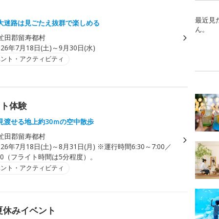
最近見
大迷路は見ごたえ抜群で楽しめる
ん。
虻田郡留寿都村
026年7月18日(土)～9月30日(水)
ベント・アクティビティ
イト体験
見渡せる地上約30ｍの空中散歩
虻田郡留寿都村
026年7月18日(土)～8月31日(月) ※運行時間6:30～7:00／
17:30（フライト時間は5分程度）。
ベント・アクティビティ
夏休みイベント