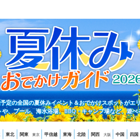
開催予定の全国の夏休みイベント＆おでかけスポットがエ
トや、プール、海水浴場、BBQ・キャンプ場など、遊べ
道
東北
関東
甲信越
東海
北陸
関西
中国
四国
東京
大阪