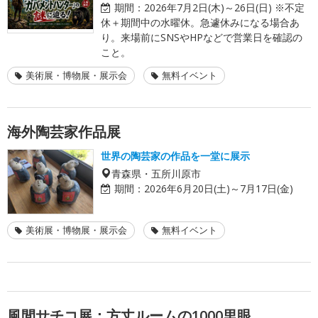
期間：
2026年7月2日(木)～26日(日) ※不定
休＋期間中の水曜休。急遽休みになる場合あ
り。来場前にSNSやHPなどで営業日を確認の
こと。
美術展・博物展・展示会
無料イベント
海外陶芸家作品展
世界の陶芸家の作品を一堂に展示
青森県・五所川原市
期間：
2026年6月20日(土)～7月17日(金)
美術展・博物展・展示会
無料イベント
風間サチコ展：方丈ルームの1000里眼