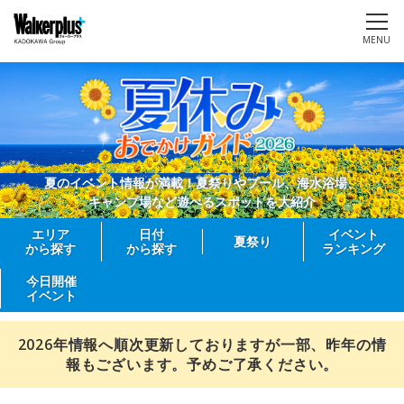
MENU
夏のイベント情報が満載！夏祭りやプール、海水浴場、
キャンプ場など遊べるスポットを大紹介
エリア
日付
イベント
夏祭り
から探す
から探す
ランキング
今日開催
イベント
2026年情報へ順次更新しておりますが一部、昨年の情
報もございます。予めご了承ください。