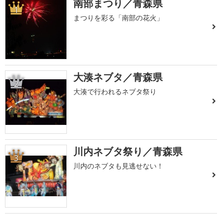
南部まつり／青森県
1
まつりを彩る「南部の花火」
大湊ネブタ／青森県
2
大湊で行われるネブタ祭り
川内ネブタ祭り／青森県
3
川内のネブタも見逃せない！