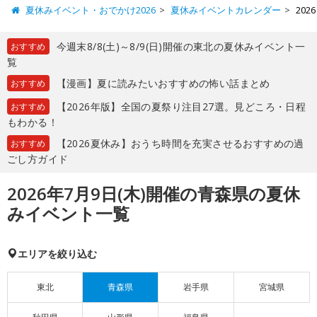
夏休みイベント・おでかけ2026
夏休みイベントカレンダー
20
今週末8/8(土)～8/9(日)開催の東北の夏休みイベント一
おすすめ
覧
【漫画】夏に読みたいおすすめの怖い話まとめ
おすすめ
【2026年版】全国の夏祭り注目27選。見どころ・日程
おすすめ
もわかる！
【2026夏休み】おうち時間を充実させるおすすめの過
おすすめ
ごし方ガイド
2026年7月9日(木)開催の青森県の夏休
みイベント一覧
エリアを絞り込む
東北
青森県
岩手県
宮城県