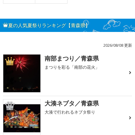
夏の人気夏祭りランキング【青森県】
2026/08/08 更新
南部まつり／青森県
1
まつりを彩る「南部の花火」
大湊ネブタ／青森県
2
大湊で行われるネブタ祭り