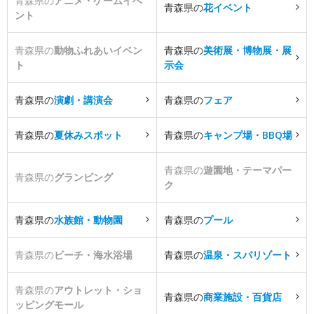
青森県の
アニメ・ゲームイベ
青森県の
花イベント
ント
青森県の
動物ふれあいイベン
青森県の
美術展・博物展・展
ト
示会
青森県の
演劇・講演会
青森県の
フェア
青森県の
夏休みスポット
青森県の
キャンプ場・BBQ場
青森県の
遊園地・テーマパー
青森県の
グランピング
ク
青森県の
水族館・動物園
青森県の
プール
青森県の
ビーチ・海水浴場
青森県の
温泉・スパリゾート
青森県の
アウトレット・ショ
青森県の
商業施設・百貨店
ッピングモール