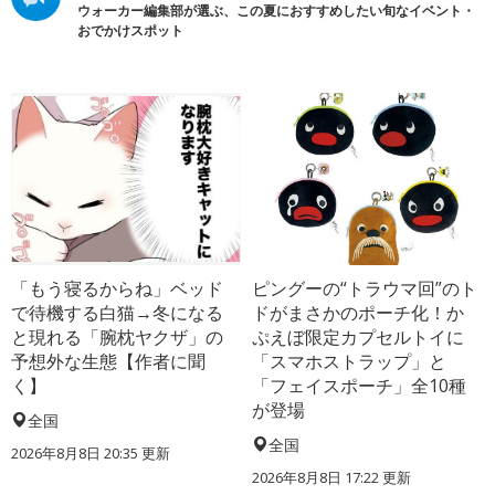
ウォーカー編集部が選ぶ、この夏におすすめしたい旬なイベント・
おでかけスポット
「もう寝るからね」ベッド
ピングーの“トラウマ回”のト
で待機する白猫→冬になる
ドがまさかのポーチ化！か
と現れる「腕枕ヤクザ」の
ぷえぼ限定カプセルトイに
予想外な生態【作者に聞
「スマホストラップ」と
く】
「フェイスポーチ」全10種
が登場
全国
全国
2026年8月8日 20:35
更新
2026年8月8日 17:22
更新