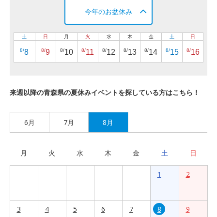
今年のお盆休み
土
日
月
火
水
木
金
土
日
8/
8/
8/
8/
8/
8/
8/
8/
8/
8
9
10
11
12
13
14
15
16
来週以降の青森県の夏休みイベントを探している方はこちら！
6月
7月
8月
月
火
水
木
金
土
日
1
2
3
4
5
6
7
8
9