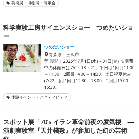
美術展・博物展・展示会
科学実験工房サイエンスショー つめたいショ
ー
つめたいショー
青森県・三沢市
期間：
2026年7月1日(水)～31日(金) ※期間
中の休館日は7/6・13・21。平日は1回目11:00
～11:30、2回目14:00～14:30。土日祝夏休み
(7/22～)は1回目12:30～13:00、2回目15:00～
15:30。
体験イベント・アクティビティ
スポット展「70’s イラン革命前夜の蜃気楼 ―
演劇実験室『天井棧敷』が参加した幻の芸術