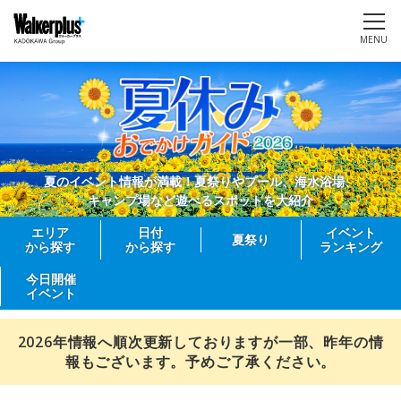
MENU
夏のイベント情報が満載！夏祭りやプール、海水浴場、
キャンプ場など遊べるスポットを大紹介
エリア
日付
イベント
夏祭り
から探す
から探す
ランキング
今日開催
イベント
2026年情報へ順次更新しておりますが一部、昨年の情
報もございます。予めご了承ください。