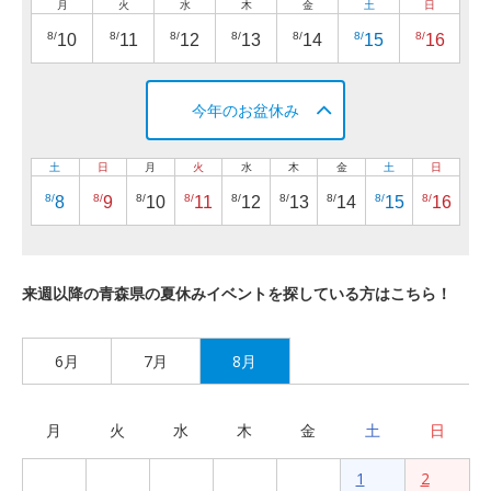
月
火
水
木
金
土
日
8/
8/
8/
8/
8/
8/
8/
10
11
12
13
14
15
16
今年のお盆休み
土
日
月
火
水
木
金
土
日
8/
8/
8/
8/
8/
8/
8/
8/
8/
8
9
10
11
12
13
14
15
16
来週以降の青森県の夏休みイベントを探している方はこちら！
6月
7月
8月
月
火
水
木
金
土
日
1
2