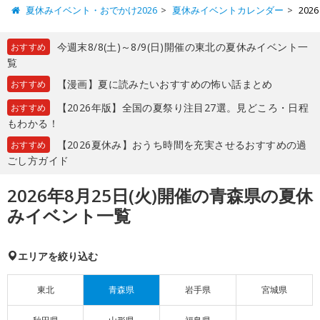
夏休みイベント・おでかけ2026
夏休みイベントカレンダー
20
今週末8/8(土)～8/9(日)開催の東北の夏休みイベント一
おすすめ
覧
【漫画】夏に読みたいおすすめの怖い話まとめ
おすすめ
【2026年版】全国の夏祭り注目27選。見どころ・日程
おすすめ
もわかる！
【2026夏休み】おうち時間を充実させるおすすめの過
おすすめ
ごし方ガイド
2026年8月25日(火)開催の青森県の夏休
みイベント一覧
エリアを絞り込む
東北
青森県
岩手県
宮城県