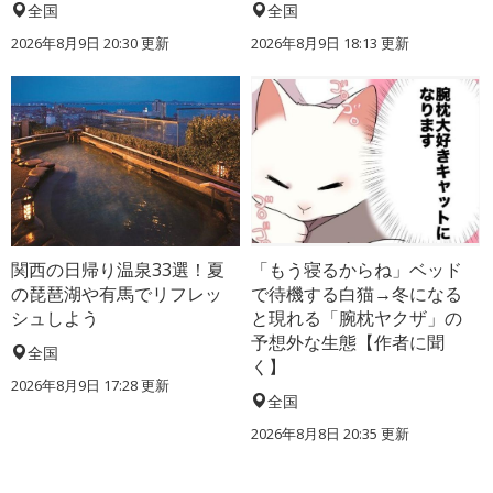
全国
全国
2026年8月9日 20:30
更新
2026年8月9日 18:13
更新
関西の日帰り温泉33選！夏
「もう寝るからね」ベッド
の琵琶湖や有馬でリフレッ
で待機する白猫→冬になる
シュしよう
と現れる「腕枕ヤクザ」の
予想外な生態【作者に聞
全国
く】
2026年8月9日 17:28
更新
全国
2026年8月8日 20:35
更新