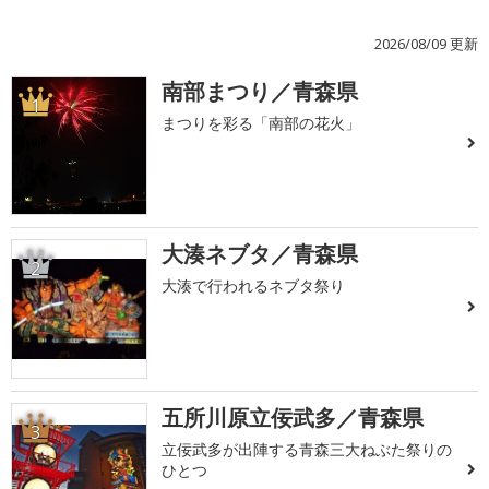
2026/08/09 更新
南部まつり／青森県
1
まつりを彩る「南部の花火」
大湊ネブタ／青森県
2
大湊で行われるネブタ祭り
五所川原立佞武多／青森県
3
立佞武多が出陣する青森三大ねぶた祭りの
ひとつ