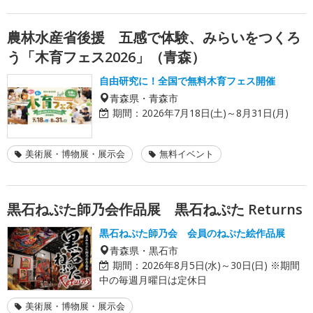
農林水産省後援 五感で体験、みらいをつくろ
う「木育フェス2026」（青森）
自由研究に！全国で無料木育フェス開催
青森県・青森市
期間：
2026年7月18日(土)～8月31日(月)
美術展・博物展・展示会
無料イベント
黒石ねぷた師乃会作品展 黒石ねぷた Returns
黒石ねぷた師乃会 会員のねぷた絵作品展
青森県・黒石市
期間：
2026年8月5日(水)～30日(日) ※期間
中の毎週月曜日は定休日
美術展・博物展・展示会