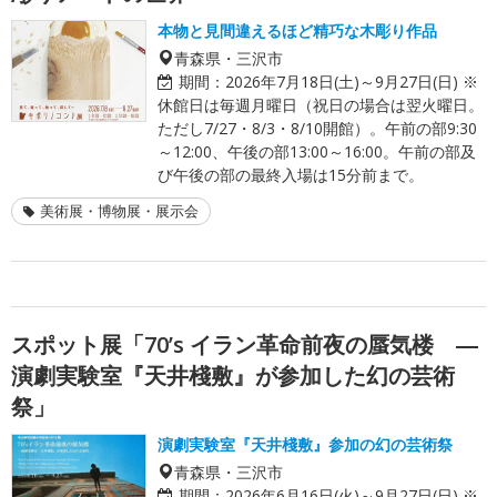
本物と見間違えるほど精巧な木彫り作品
青森県・三沢市
期間：
2026年7月18日(土)～9月27日(日) ※
休館日は毎週月曜日（祝日の場合は翌火曜日。
ただし7/27・8/3・8/10開館）。午前の部9:30
～12:00、午後の部13:00～16:00。午前の部及
び午後の部の最終入場は15分前まで。
美術展・博物展・展示会
スポット展「70’s イラン革命前夜の蜃気楼 ―
演劇実験室『天井棧敷』が参加した幻の芸術
祭」
演劇実験室『天井棧敷』参加の幻の芸術祭
青森県・三沢市
期間：
2026年6月16日(火)～9月27日(日) ※