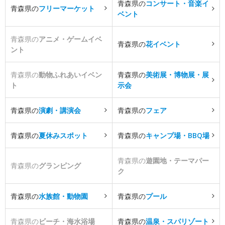
青森県の
コンサート・音楽イ
青森県の
フリーマーケット
ベント
青森県の
アニメ・ゲームイベ
青森県の
花イベント
ント
青森県の
動物ふれあいイベン
青森県の
美術展・博物展・展
ト
示会
青森県の
演劇・講演会
青森県の
フェア
青森県の
夏休みスポット
青森県の
キャンプ場・BBQ場
青森県の
遊園地・テーマパー
青森県の
グランピング
ク
青森県の
水族館・動物園
青森県の
プール
青森県の
ビーチ・海水浴場
青森県の
温泉・スパリゾート