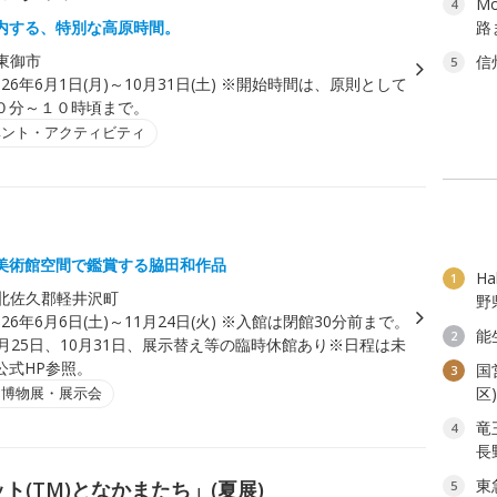
M
4
内する、特別な高原時間。
路
東御市
信
5
026年6月1日(月)～10月31日(土) ※開始時間は、原則として
０分～１０時頃まで。
ベント・アクティビティ
美術館空間で鑑賞する脇田和作品
H
1
北佐久郡軽井沢町
野
026年6月6日(土)～11月24日(火) ※入館は閉館30分前まで。
能
2
月25日、10月31日、展示替え等の臨時休館あり※日程は未
公式HP参照。
国
3
・博物展・展示会
区
竜
4
長
東
ト(TM)となかまたち」(夏展)
5