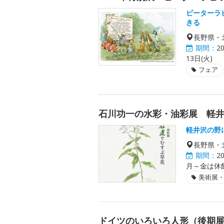
ピーターラ
きる
長野県・
期間：
2
13日(火)
フェア
石川功一の水彩・油彩展 軽
軽井沢の野
長野県・
期間：
2
月～金は休館
美術展
ドイツのいろいろ人形（後期