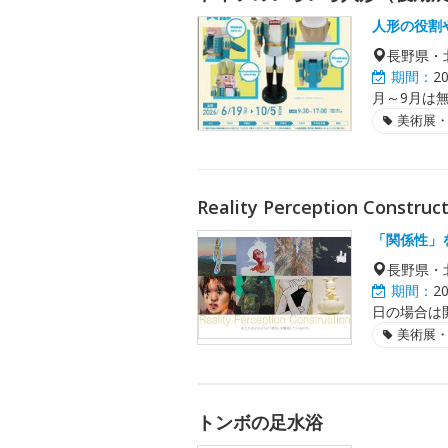
人形の役割
長野県・
期間：
2
月～9月は
美術展
Reality Perception Construc
「関係性」
長野県・
期間：
2
日の場合は
美術展
トンボの足水浴