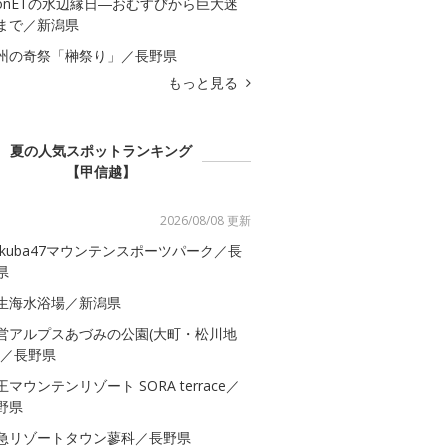
onETの水辺縁日―おむすびから巨大迷
まで／新潟県
州の奇祭「榊祭り」／長野県
もっと見る
夏の人気スポットランキング
【甲信越】
2026/08/08 更新
akuba47マウンテンスポーツパーク／長
県
生海水浴場／新潟県
営アルプスあづみの公園(大町・松川地
)／長野県
王マウンテンリゾート SORA terrace／
野県
急リゾートタウン蓼科／長野県