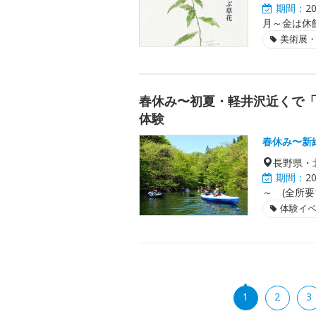
期間：
2
月～金は休館
美術展
春休み〜初夏・軽井沢近くで「
体験
春休み〜新
長野県・
期間：
2
～ (全所要1
体験イ
1
2
3