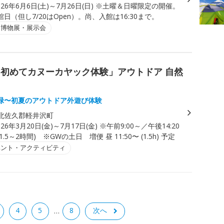
026年6月6日(土)～7月26日(日) ※土曜＆日曜限定の開催。
日（但し7/20はOpen）。尚、入館は16:30まで。
・博物展・展示会
初めてカヌーカヤック体験」アウトドア 自然
緑〜初夏のアウトドア外遊び体験
北佐久郡軽井沢町
026年3月20日(金)～7月17日(金) ※午前9:00～／午後14:20
.5～2時間) ※GWの土日 増便 昼 11:50〜 (1.5h) 予定
ベント・アクティビティ
4
5
8
次へ
…