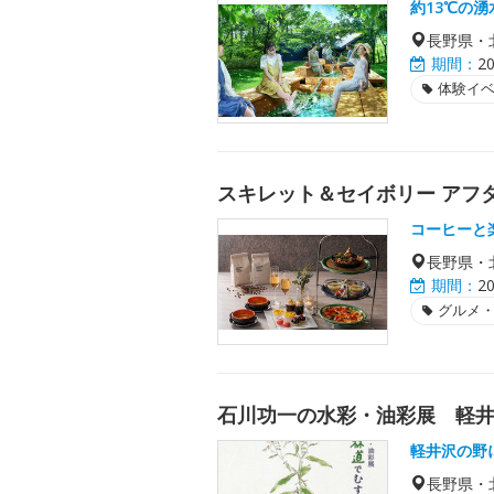
約13℃の
長野県・
期間：
2
体験イ
スキレット＆セイボリー アフタヌ
コーヒーと
長野県・
期間：
2
グルメ
石川功一の水彩・油彩展 軽
軽井沢の野
長野県・