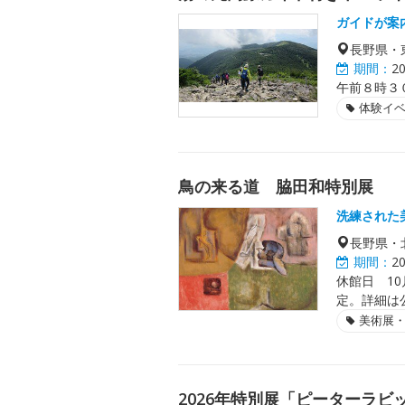
ガイドが案
長野県・
期間：
2
午前８時３
体験イ
鳥の来る道 脇田和特別展
洗練された
長野県・
期間：
2
休館日 10
定。詳細は
美術展
2026年特別展「ピーターラビッ