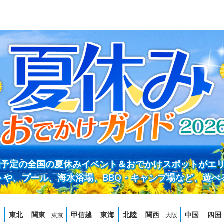
開催予定の全国の夏休みイベント＆おでかけスポットがエ
トや、プール、海水浴場、BBQ・キャンプ場など、遊べ
道
東北
関東
甲信越
東海
北陸
関西
中国
四国
東京
大阪