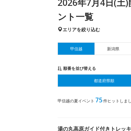
2026年7月4日
ント一覧
エリアを絞り込む
甲信越
新潟県
順番を並び替える
都道府県順
75
甲信越の夏イベント
件ヒットしま
湯の丸高原ガイド付きトレッ