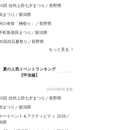
65回 信州上田七夕まつり／長野県
潟まつり／新潟県
州の奇祭「榊祭り」／長野県
下町新発田まつり／新潟県
45回武石夏祭り／長野県
もっと見る
夏の人気イベントランキング
【甲信越】
2026/08/08 更新
65回 信州上田七夕まつり／長野県
潟まつり／新潟県
マーイベント＆アクティビティ 2026／
潟県