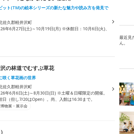
ビット(TM)の絵本シリーズの新たな魅力や読み方を発見で
北佐久郡軽井沢町
026年6月27日(土)～10月19日(月) ※休館日：10月6日(火)、
最近見
ん。
井沢の林道でむすぶ草花
に咲く草花画の世界
北佐久郡軽井沢町
026年6月6日(土)～8月30日(日) ※土曜＆日曜限定の開催。
日（但し7/20はOpen）。尚、入館は16:30まで。
・博物展・展示会
展）