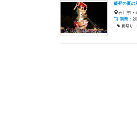
能登の夏の
石川県・
期間：
2
夏祭り