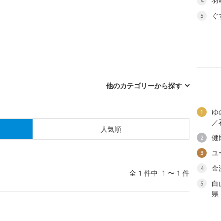
羽
4
ぐ
5
他のカテゴリーから探す
ゆ
1
／
人気順
健
2
ユ
3
金
4
全 1 件中 1 〜 1 件
白
5
県