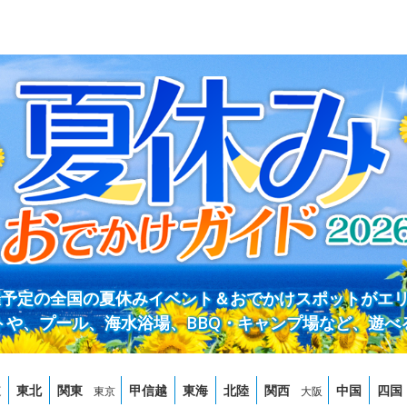
開催予定の全国の夏休みイベント＆おでかけスポットがエ
トや、プール、海水浴場、BBQ・キャンプ場など、遊べ
道
東北
関東
甲信越
東海
北陸
関西
中国
四国
東京
大阪