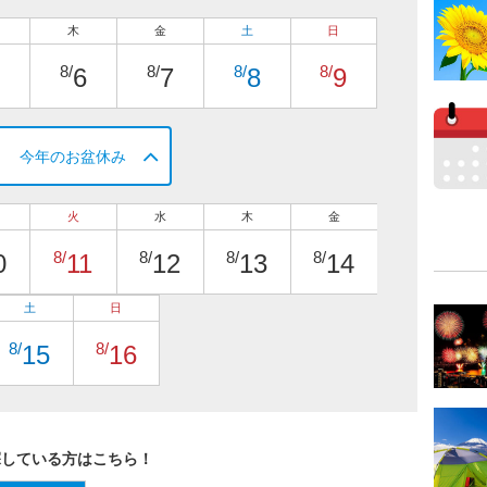
木
金
土
日
8/
8/
8/
8/
6
7
8
9
今年のお盆休み
火
水
木
金
8/
8/
8/
8/
0
11
12
13
14
土
日
8/
8/
15
16
探している方はこちら！