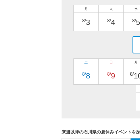
月
火
水
8/
8/
8/
3
4
5
土
日
月
8/
8/
8/
8
9
1
来週以降の石川県の夏休みイベントを