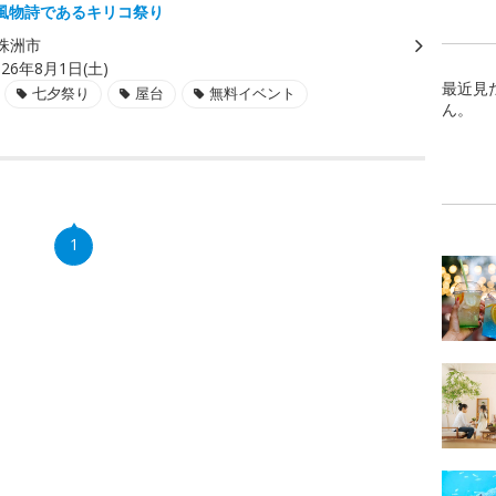
風物詩であるキリコ祭り
珠洲市
026年8月1日(土)
最近見
七夕祭り
屋台
無料イベント
ん。
1