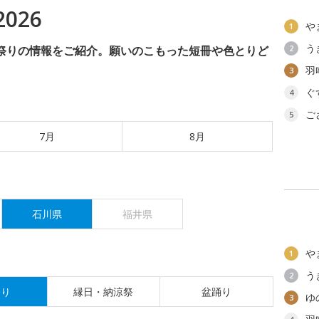
026
や
1
う
夕祭りの情報をご紹介。願いのこもった短冊や色とりど
2
羽
3
ぐ
4
ご
5
7月
8月
石川県
福井県
や
1
う
2
祭り
縁日・納涼祭
盆踊り
ゆ
3