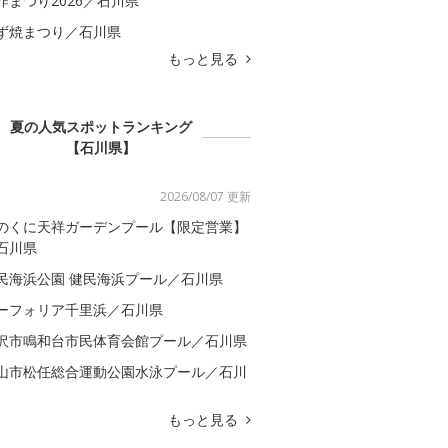
咋まつり2026／石川県
ず焼まつり／石川県
もっと見る
夏の人気スポットランキング
【石川県】
2026/08/07 更新
のくに天祥ガーデンプール【限定営業】
石川県
民海浜公園 健民海浜プール／石川県
ーフォリア千里浜／石川県
沢市鳴和台市民体育会館プール／石川県
山市松任総合運動公園水泳プール／石川
もっと見る