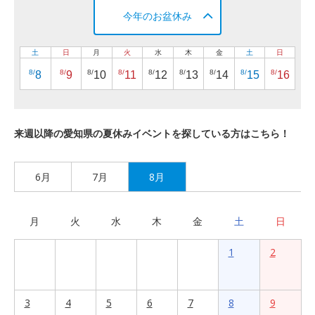
今年のお盆休み
土
日
月
火
水
木
金
土
日
8/
8/
8/
8/
8/
8/
8/
8/
8/
8
9
10
11
12
13
14
15
16
来週以降の愛知県の夏休みイベントを探している方はこちら！
6月
7月
8月
月
火
水
木
金
土
日
1
2
3
4
5
6
7
8
9