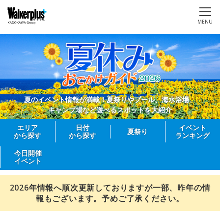
MENU
夏のイベント情報が満載！夏祭りやプール、海水浴場、
キャンプ場など遊べるスポットを大紹介
エリア
日付
イベント
夏祭り
から探す
から探す
ランキング
今日開催
イベント
2026年情報へ順次更新しておりますが一部、昨年の情
報もございます。予めご了承ください。