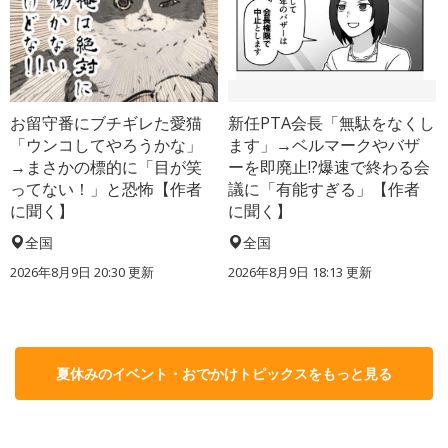
お留守番にブチギレた愛猫
新任PTA会長「無駄をなくし
「ウンコしてやろうかな」
ます」→ベルマークやバザ
→まさかの標的に「目が笑
ーを即廃止!?爆速で終わる会
ってない！」と恐怖【作者
議に「有能すぎる」【作者
に聞く】
に聞く】
全国
全国
2026年8月9日 20:30
更新
2026年8月9日 18:13
更新
夏休みのイベント・おでかけトピックスをもっと見る