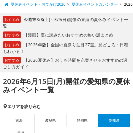
夏休みイベント・おでかけ2026
夏休みイベントカレンダー
20
今週末8/8(土)～8/9(日)開催の東海の夏休みイベント一
おすすめ
覧
【漫画】夏に読みたいおすすめの怖い話まとめ
おすすめ
【2026年版】全国の夏祭り注目27選。見どころ・日程
おすすめ
もわかる！
【2026夏休み】おうち時間を充実させるおすすめの過
おすすめ
ごし方ガイド
2026年6月15日(月)開催の愛知県の夏休
みイベント一覧
エリアを絞り込む
東海
岐阜県
静岡県
愛知県