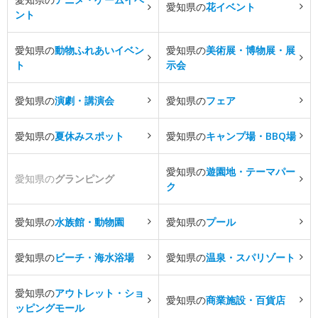
愛知県の
花イベント
ント
愛知県の
動物ふれあいイベン
愛知県の
美術展・博物展・展
ト
示会
愛知県の
演劇・講演会
愛知県の
フェア
愛知県の
夏休みスポット
愛知県の
キャンプ場・BBQ場
愛知県の
遊園地・テーマパー
愛知県の
グランピング
ク
愛知県の
水族館・動物園
愛知県の
プール
愛知県の
ビーチ・海水浴場
愛知県の
温泉・スパリゾート
愛知県の
アウトレット・ショ
愛知県の
商業施設・百貨店
ッピングモール