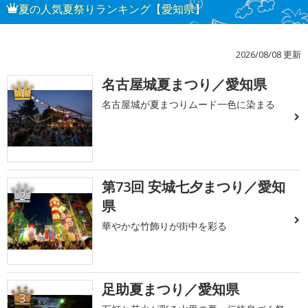
夏の人気夏祭りランキング【愛知県】
2026/08/08 更新
名古屋城夏まつり／愛知県
1
名古屋城が夏まつりムード一色に染まる
第73回 安城七夕まつり／愛知
2
県
華やかな竹飾りが街中を彩る
足助夏まつり／愛知県
3