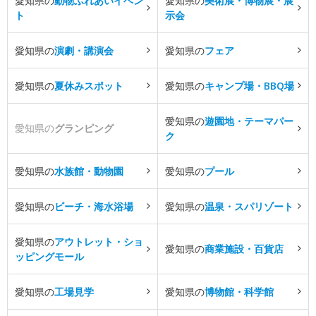
愛知県の
動物ふれあいイベン
愛知県の
美術展・博物展・展
ト
示会
愛知県の
演劇・講演会
愛知県の
フェア
愛知県の
夏休みスポット
愛知県の
キャンプ場・BBQ場
愛知県の
遊園地・テーマパー
愛知県の
グランピング
ク
愛知県の
水族館・動物園
愛知県の
プール
愛知県の
ビーチ・海水浴場
愛知県の
温泉・スパリゾート
愛知県の
アウトレット・ショ
愛知県の
商業施設・百貨店
ッピングモール
愛知県の
工場見学
愛知県の
博物館・科学館