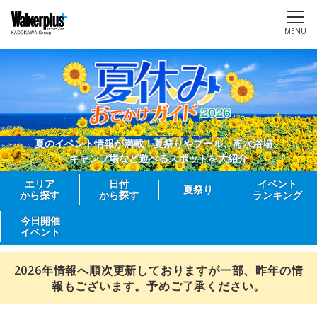
MENU
夏のイベント情報が満載！夏祭りやプール、海水浴場、
キャンプ場など遊べるスポットを大紹介
エリア
日付
イベント
夏祭り
から探す
から探す
ランキング
今日開催
イベント
2026年情報へ順次更新しておりますが一部、昨年の情
報もございます。予めご了承ください。