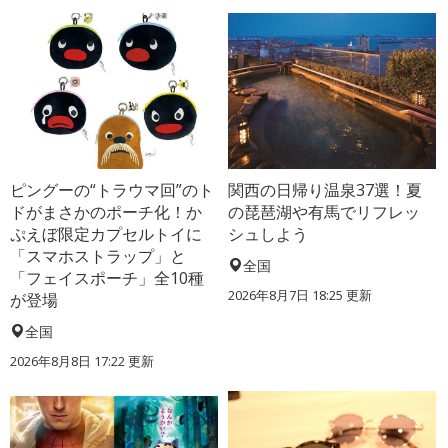
ピングーの“トラウマ回”のト
関西の日帰り温泉37選！夏
ドがまさかのポーチ化！か
の琵琶湖や有馬でリフレッ
ぷえぼ限定カプセルトイに
シュしよう
「スマホストラップ」と
全国
「フェイスポーチ」全10種
2026年8月7日 18:25
更新
が登場
全国
2026年8月8日 17:22
更新