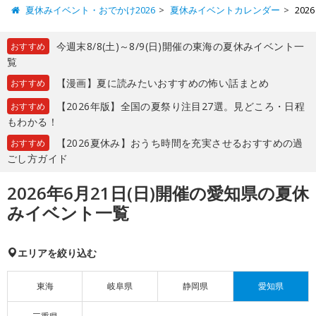
夏休みイベント・おでかけ2026
夏休みイベントカレンダー
20
今週末8/8(土)～8/9(日)開催の東海の夏休みイベント一
おすすめ
覧
【漫画】夏に読みたいおすすめの怖い話まとめ
おすすめ
【2026年版】全国の夏祭り注目27選。見どころ・日程
おすすめ
もわかる！
【2026夏休み】おうち時間を充実させるおすすめの過
おすすめ
ごし方ガイド
2026年6月21日(日)開催の愛知県の夏休
みイベント一覧
エリアを絞り込む
東海
岐阜県
静岡県
愛知県