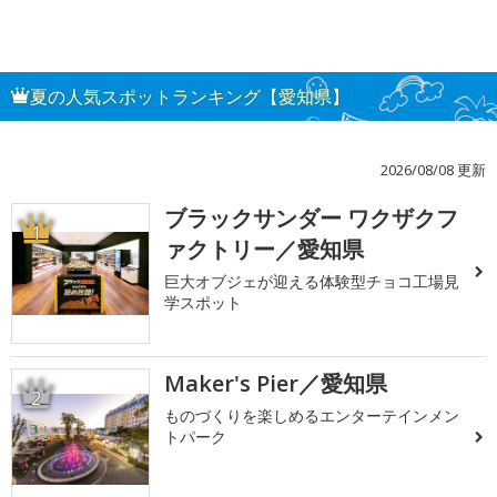
夏の人気スポットランキング【愛知県】
2026/08/08 更新
ブラックサンダー ワクザクフ
1
ァクトリー／愛知県
巨大オブジェが迎える体験型チョコ工場見
学スポット
Maker's Pier／愛知県
2
ものづくりを楽しめるエンターテインメン
トパーク