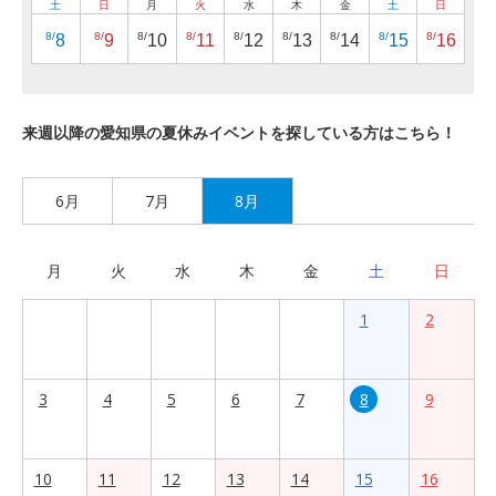
土
日
月
火
水
木
金
土
日
8/
8/
8/
8/
8/
8/
8/
8/
8/
8
9
10
11
12
13
14
15
16
来週以降の愛知県の夏休みイベントを探している方はこちら！
6月
7月
8月
月
火
水
木
金
土
日
1
2
3
4
5
6
7
8
9
10
11
12
13
14
15
16