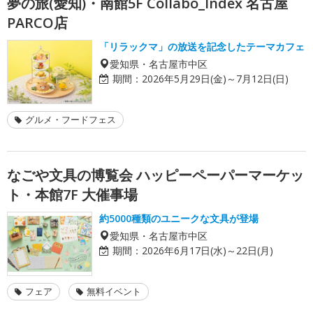
夢の旅(愛知)・南館5F Collabo_Index 名古屋
PARCO店
「リラックマ」の放送を記念したテーマカフェ
愛知県・名古屋市中区
期間：
2026年5月29日(金)～7月12日(日)
グルメ・フードフェス
なごや文具の博覧会 ハッピーペーパーマーケッ
ト・本館7F 大催事場
約5000種類のユニークな文具が登場
愛知県・名古屋市中区
期間：
2026年6月17日(水)～22日(月)
フェア
無料イベント