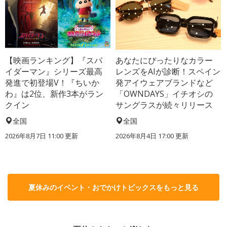
【映画ランキング】『スパ
あなたにぴったりなカラー
イダーマン』シリーズ最高
レンズをAIが診断！スペイン
発進で初登場V！『ちいか
発アイウェアブランドなど
わ』は2位、新作3本がラン
「OWNDAYS」イチオシの
クイン
サングラスが続々リリース
全国
全国
2026年8月7日 11:00
更新
2026年8月4日 17:00
更新
夏休みのイベント・おでかけトピックスをもっと見る