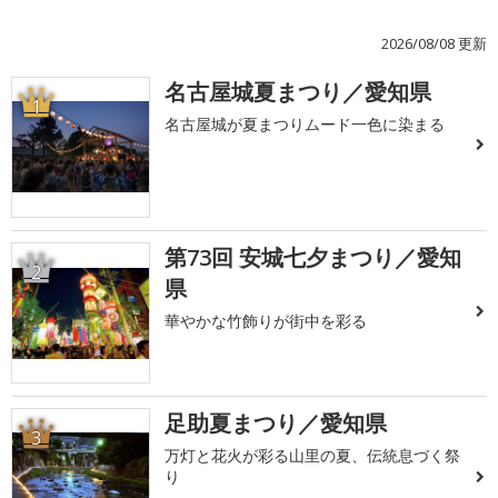
2026/08/08 更新
名古屋城夏まつり／愛知県
1
名古屋城が夏まつりムード一色に染まる
第73回 安城七夕まつり／愛知
2
県
華やかな竹飾りが街中を彩る
足助夏まつり／愛知県
3
万灯と花火が彩る山里の夏、伝統息づく祭
り