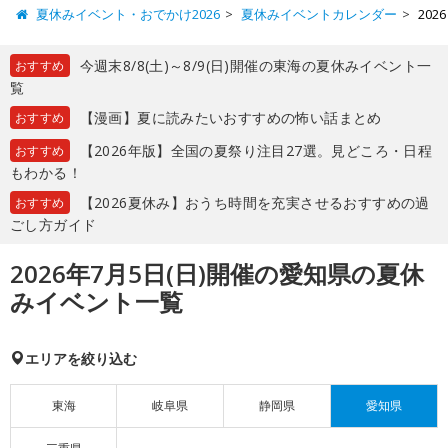
夏休みイベント・おでかけ2026
夏休みイベントカレンダー
20
今週末8/8(土)～8/9(日)開催の東海の夏休みイベント一
おすすめ
覧
【漫画】夏に読みたいおすすめの怖い話まとめ
おすすめ
【2026年版】全国の夏祭り注目27選。見どころ・日程
おすすめ
もわかる！
【2026夏休み】おうち時間を充実させるおすすめの過
おすすめ
ごし方ガイド
2026年7月5日(日)開催の愛知県の夏休
みイベント一覧
エリアを絞り込む
東海
岐阜県
静岡県
愛知県