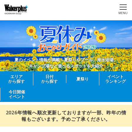
MENU
夏のイベント情報が満載！夏祭りやプール、海水浴場、
キャンプ場など遊べるスポットを大紹介
エリア
日付
イベント
夏祭り
から探す
から探す
ランキング
今日開催
イベント
2026年情報へ順次更新しておりますが一部、昨年の情
報もございます。予めご了承ください。