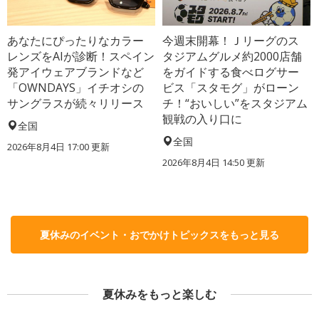
あなたにぴったりなカラー
今週末開幕！Ｊリーグのス
レンズをAIが診断！スペイン
タジアムグルメ約2000店舗
発アイウェアブランドなど
をガイドする食べログサー
「OWNDAYS」イチオシの
ビス「スタモグ」がローン
サングラスが続々リリース
チ！“おいしい”をスタジアム
観戦の入り口に
全国
全国
2026年8月4日 17:00
更新
2026年8月4日 14:50
更新
夏休みのイベント・おでかけトピックスをもっと見る
夏休みをもっと楽しむ