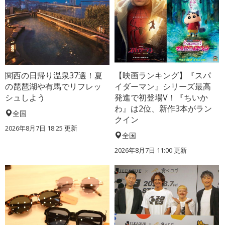
関西の日帰り温泉37選！夏
【映画ランキング】『スパ
の琵琶湖や有馬でリフレッ
イダーマン』シリーズ最高
シュしよう
発進で初登場V！『ちいか
わ』は2位、新作3本がラン
全国
クイン
2026年8月7日 18:25
更新
全国
2026年8月7日 11:00
更新