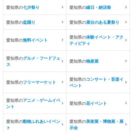
愛知県の
七夕祭り
愛知県の
縁日・納涼祭
愛知県の
盆踊り
愛知県の
屋台のある夏祭り
愛知県の
体験イベント・アク
愛知県の
無料イベント
ティビティ
愛知県の
グルメ・フードフェ
愛知県の
物産展
ス
愛知県の
コンサート・音楽イ
愛知県の
フリーマーケット
ベント
愛知県の
アニメ・ゲームイベ
愛知県の
花イベント
ント
愛知県の
動物ふれあいイベン
愛知県の
美術展・博物展・展
ト
示会