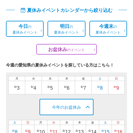
夏休みイベントカレンダーから絞り込む
今日
明日
今週末
の
の
の
夏休みイベント
夏休みイベント
夏休みイベント
お盆休み
の
イベント
今週の愛知県の夏休みイベントを探している方はこちら！
月
火
水
木
金
土
日
8/
8/
8/
8/
8/
8/
8/
3
4
5
6
7
8
9
今年のお盆休み
土
日
月
火
水
木
金
土
日
8/
8/
8/
8/
8/
8/
8/
8/
8/
8
9
10
11
12
13
14
15
16