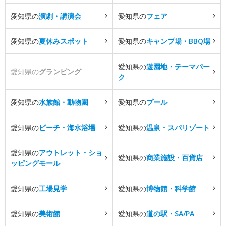
愛知県の
演劇・講演会
愛知県の
フェア
愛知県の
夏休みスポット
愛知県の
キャンプ場・BBQ場
愛知県の
遊園地・テーマパー
愛知県の
グランピング
ク
愛知県の
水族館・動物園
愛知県の
プール
愛知県の
ビーチ・海水浴場
愛知県の
温泉・スパリゾート
愛知県の
アウトレット・ショ
愛知県の
商業施設・百貨店
ッピングモール
愛知県の
工場見学
愛知県の
博物館・科学館
愛知県の
美術館
愛知県の
道の駅・SA/PA