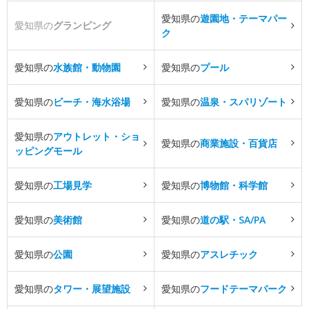
愛知県の
遊園地・テーマパー
愛知県の
グランピング
ク
愛知県の
水族館・動物園
愛知県の
プール
愛知県の
ビーチ・海水浴場
愛知県の
温泉・スパリゾート
愛知県の
アウトレット・ショ
愛知県の
商業施設・百貨店
ッピングモール
愛知県の
工場見学
愛知県の
博物館・科学館
愛知県の
美術館
愛知県の
道の駅・SA/PA
愛知県の
公園
愛知県の
アスレチック
愛知県の
タワー・展望施設
愛知県の
フードテーマパーク