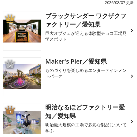
2026/08/07 更新
ブラックサンダー ワクザクフ
1
ァクトリー／愛知県
巨大オブジェが迎える体験型チョコ工場見
学スポット
Maker's Pier／愛知県
2
ものづくりを楽しめるエンターテインメン
トパーク
明治なるほどファクトリー愛
3
知／愛知県
明治最大規模の工場で多彩な製品について
学ぶ