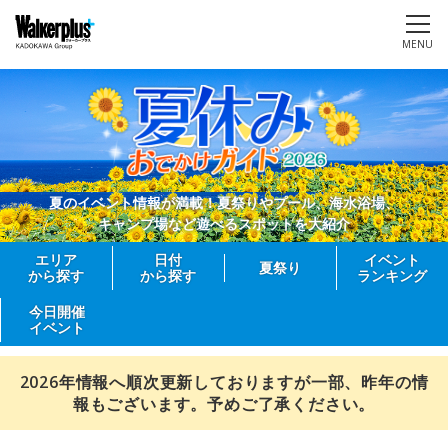
MENU
夏のイベント情報が満載！夏祭りやプール、海水浴場、
キャンプ場など遊べるスポットを大紹介
エリア
日付
イベント
夏祭り
から探す
から探す
ランキング
今日開催
イベント
2026年情報へ順次更新しておりますが一部、昨年の情
報もございます。予めご了承ください。