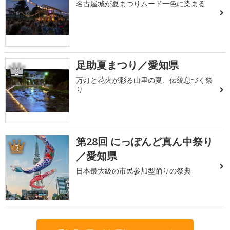
名古屋城が夏まつりムード一色に染まる
足助夏まつり／愛知県
2
万灯と花火が彩る山里の夏、伝統息づく祭
り
第28回 にっぽんど真ん中祭り
3
／愛知県
日本最大級の市民参加型踊りの祭典