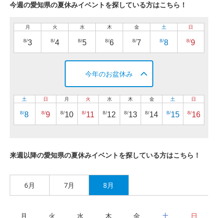
今週の愛知県の夏休みイベントを探している方はこちら！
月
火
水
木
金
土
日
8/
8/
8/
8/
8/
8/
8/
3
4
5
6
7
8
9
今年のお盆休み
土
日
月
火
水
木
金
土
日
8/
8/
8/
8/
8/
8/
8/
8/
8/
8
9
10
11
12
13
14
15
16
来週以降の愛知県の夏休みイベントを探している方はこちら！
6月
7月
8月
月
火
水
木
金
土
日