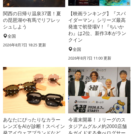
関西の日帰り温泉37選！夏
【映画ランキング】『スパ
の琵琶湖や有馬でリフレッ
イダーマン』シリーズ最高
シュしよう
発進で初登場V！『ちいか
わ』は2位、新作3本がラン
全国
クイン
2026年8月7日 18:25
更新
全国
2026年8月7日 11:00
更新
あなたにぴったりなカラー
今週末開幕！Ｊリーグのス
レンズをAIが診断！スペイン
タジアムグルメ約2000店舗
発アイウェアブランドなど
をガイドする食べログサー