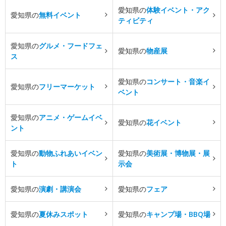
愛知県の
体験イベント・アク
愛知県の
無料イベント
ティビティ
愛知県の
グルメ・フードフェ
愛知県の
物産展
ス
愛知県の
コンサート・音楽イ
愛知県の
フリーマーケット
ベント
愛知県の
アニメ・ゲームイベ
愛知県の
花イベント
ント
愛知県の
動物ふれあいイベン
愛知県の
美術展・博物展・展
ト
示会
愛知県の
演劇・講演会
愛知県の
フェア
愛知県の
夏休みスポット
愛知県の
キャンプ場・BBQ場