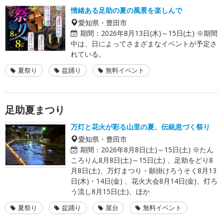
情緒ある足助の夏の風景を楽しんで
愛知県・豊田市
期間：
2026年8月13日(木)～15日(土) ※期間
中は、日によってさまざまなイベントが予定さ
れている。
夏祭り
盆踊り
無料イベント
足助夏まつり
万灯と花火が彩る山里の夏、伝統息づく祭り
愛知県・豊田市
期間：
2026年8月8日(土)～15日(土) ※たん
ころりん8月8日(土)～15日(土) 、足助をどり8
月8日(土)、万灯まつり・願掛けろうそく8月13
日(木)・14日(金) 、花火大会8月14日(金)、灯ろ
う流し8月15日(土)、ほか
夏祭り
盆踊り
屋台
無料イベント