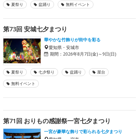
夏祭り
盆踊り
無料イベント
第73回 安城七夕まつり
華やかな竹飾りが街中を彩る
愛知県・安城市
期間：
2026年8月7日(金)～9日(日)
夏祭り
七夕祭り
盆踊り
屋台
無料イベント
第71回 おりもの感謝祭一宮七夕まつり
一宮が豪華な飾りで彩られる七夕まつり
愛知県・一宮市