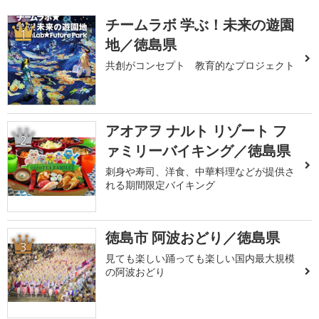
チームラボ 学ぶ！未来の遊園
1
地／徳島県
共創がコンセプト 教育的なプロジェクト
アオアヲ ナルト リゾート フ
2
ァミリーバイキング／徳島県
刺身や寿司、洋食、中華料理などが提供さ
れる期間限定バイキング
徳島市 阿波おどり／徳島県
3
見ても楽しい踊っても楽しい国内最大規模
の阿波おどり