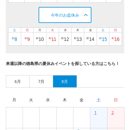
今年のお盆休み
土
日
月
火
水
木
金
土
日
8/
8/
8/
8/
8/
8/
8/
8/
8/
8
9
10
11
12
13
14
15
16
来週以降の徳島県の夏休みイベントを探している方はこちら！
6月
7月
8月
月
火
水
木
金
土
日
1
2