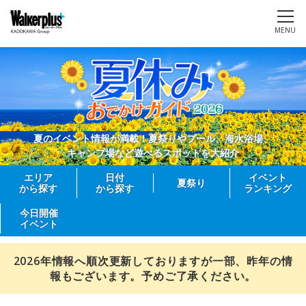
MENU
夏のイベント情報が満載！夏祭りやプール、海水浴場、
キャンプ場など遊べるスポットを大紹介
エリア
日付
イベント
夏祭り
から探す
から探す
ランキング
今日開催
イベント
2026年情報へ順次更新しておりますが一部、昨年の情
報もございます。予めご了承ください。