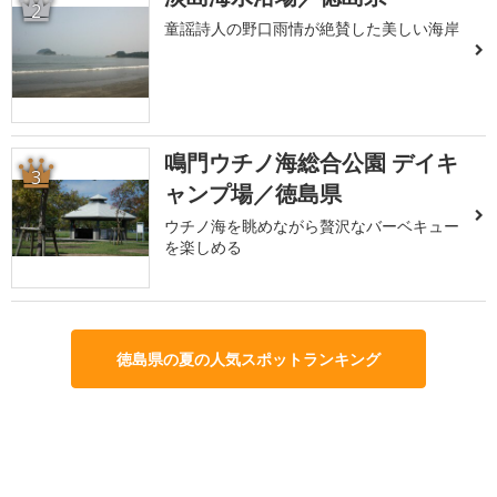
2
童謡詩人の野口雨情が絶賛した美しい海岸
鳴門ウチノ海総合公園 デイキ
3
ャンプ場／徳島県
ウチノ海を眺めながら贅沢なバーベキュー
を楽しめる
徳島県の夏の人気スポットランキング