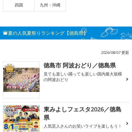
四国
九州・沖縄
夏の人気夏祭りランキング【徳島県】
2026/08/07 更新
徳島市 阿波おどり／徳島県
1
見ても楽しい踊っても楽しい国内最大規模
の阿波おどり
東みよしフェスタ2026／徳島
2
県
人気芸人さんのお笑いライブを楽しもう！