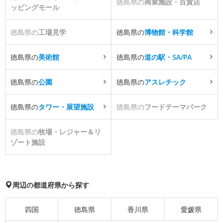
徳島県の
商業施設・百貨店
ッピングモール
徳島県の
工場見学
徳島県の
博物館・科学館
徳島県の
美術館
徳島県の
道の駅・SA/PA
徳島県の
公園
徳島県の
アスレチック
徳島県の
タワー・展望施設
徳島県の
フードテーマパーク
徳島県の
牧場・レジャー＆リ
ゾート施設
周辺の都道府県から探す
四国
徳島県
香川県
愛媛県