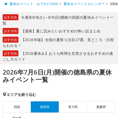
夏休みイベント・おでかけ2026
夏休みイベントカレンダー
20
今週末8/8(土)～8/9(日)開催の四国の夏休みイベント一
おすすめ
覧
【漫画】夏に読みたいおすすめの怖い話まとめ
おすすめ
【2026年版】全国の夏祭り注目27選。見どころ・日程
おすすめ
もわかる！
【2026夏休み】おうち時間を充実させるおすすめの過
おすすめ
ごし方ガイド
2026年7月6日(月)開催の徳島県の夏休
みイベント一覧
エリアを絞り込む
四国
徳島県
香川県
愛媛県