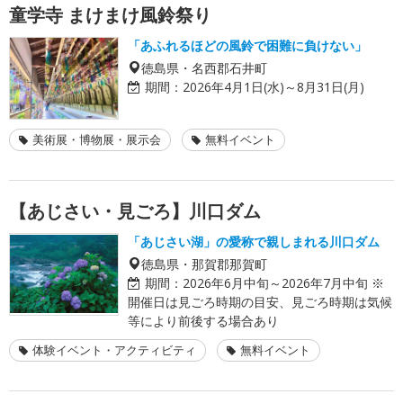
童学寺 まけまけ風鈴祭り
「あふれるほどの風鈴で困難に負けない」
徳島県・名西郡石井町
期間：
2026年4月1日(水)～8月31日(月)
美術展・博物展・展示会
無料イベント
【あじさい・見ごろ】川口ダム
「あじさい湖」の愛称で親しまれる川口ダム
徳島県・那賀郡那賀町
期間：
2026年6月中旬～2026年7月中旬 ※
開催日は見ごろ時期の目安、見ごろ時期は気候
等により前後する場合あり
体験イベント・アクティビティ
無料イベント