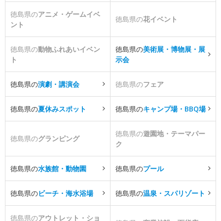
徳島県の
アニメ・ゲームイベ
徳島県の
花イベント
ント
徳島県の
動物ふれあいイベン
徳島県の
美術展・博物展・展
ト
示会
徳島県の
演劇・講演会
徳島県の
フェア
徳島県の
夏休みスポット
徳島県の
キャンプ場・BBQ場
徳島県の
遊園地・テーマパー
徳島県の
グランピング
ク
徳島県の
水族館・動物園
徳島県の
プール
徳島県の
ビーチ・海水浴場
徳島県の
温泉・スパリゾート
徳島県の
アウトレット・ショ