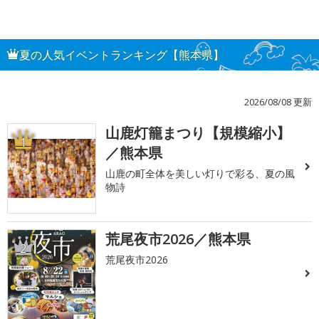
夏の人気イベントランキング【熊本県】
2026/08/08 更新
山鹿灯籠まつり【規模縮小】
1
／熊本県
山鹿の町全体を美しい灯りで彩る、夏の風
物詩
荒尾夜市2026／熊本県
2
荒尾夜市2026