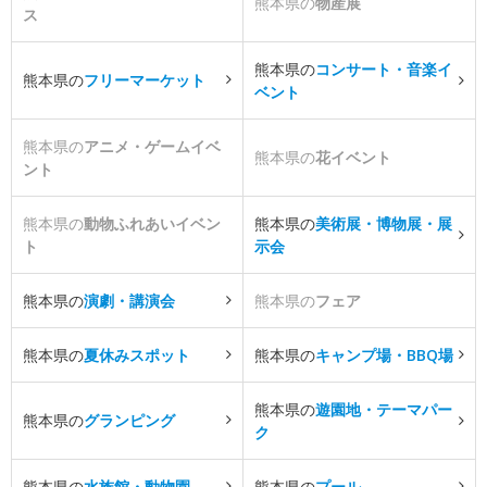
熊本県の
物産展
ス
熊本県の
コンサート・音楽イ
熊本県の
フリーマーケット
ベント
熊本県の
アニメ・ゲームイベ
熊本県の
花イベント
ント
熊本県の
動物ふれあいイベン
熊本県の
美術展・博物展・展
ト
示会
熊本県の
演劇・講演会
熊本県の
フェア
熊本県の
夏休みスポット
熊本県の
キャンプ場・BBQ場
熊本県の
遊園地・テーマパー
熊本県の
グランピング
ク
熊本県の
水族館・動物園
熊本県の
プール