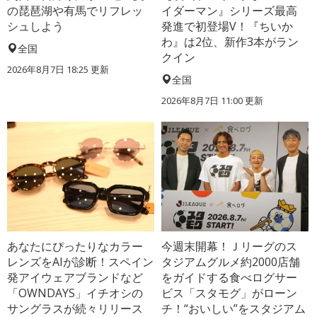
の琵琶湖や有馬でリフレッ
イダーマン』シリーズ最高
シュしよう
発進で初登場V！『ちいか
わ』は2位、新作3本がラン
全国
クイン
2026年8月7日 18:25
更新
全国
2026年8月7日 11:00
更新
あなたにぴったりなカラー
今週末開幕！Ｊリーグのス
レンズをAIが診断！スペイン
タジアムグルメ約2000店舗
発アイウェアブランドなど
をガイドする食べログサー
「OWNDAYS」イチオシの
ビス「スタモグ」がローン
サングラスが続々リリース
チ！“おいしい”をスタジアム