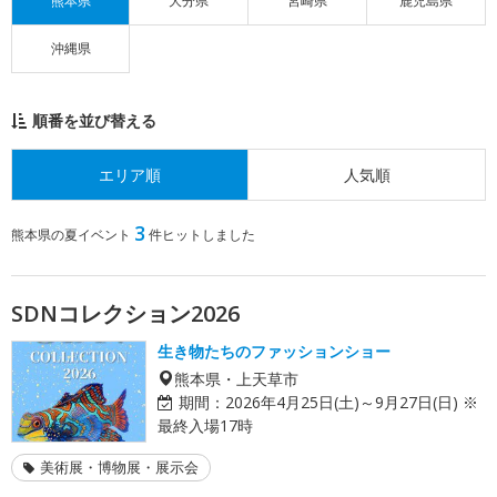
熊本県
大分県
宮崎県
鹿児島県
沖縄県
順番を並び替える
エリア順
人気順
3
熊本県の夏イベント
件ヒットしました
SDNコレクション2026
生き物たちのファッションショー
熊本県・上天草市
期間：
2026年4月25日(土)～9月27日(日) ※
最終入場17時
美術展・博物展・展示会