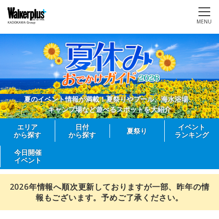
MENU
夏のイベント情報が満載！夏祭りやプール、海水浴場、
キャンプ場など遊べるスポットを大紹介
エリア
日付
イベント
夏祭り
から探す
から探す
ランキング
今日開催
イベント
2026年情報へ順次更新しておりますが一部、昨年の情
報もございます。予めご了承ください。