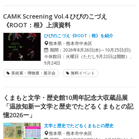
CAMK Screening Vol.4 ひびのこづえ
《ROOT：根》上演資料
ひびのこづえ《ROOT：根》を紹介
熊本県・熊本市中央区
期間：
2026年8月26日(水)～10月25日(日)
※休館日：火曜日（ただし9月22日は開館）、
9月24日
美術展・博物展・展示会
無料イベント
くまもと文学・歴史館10周年記念大収蔵品展
「温故知新ー文学と歴史でたどるくまもとの記
憶2026ー」
文学と歴史でたどるくまもとの歴史
熊本県・熊本市中央区