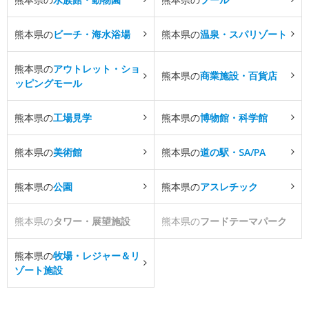
熊本県の
ビーチ・海水浴場
熊本県の
温泉・スパリゾート
熊本県の
アウトレット・ショ
熊本県の
商業施設・百貨店
ッピングモール
熊本県の
工場見学
熊本県の
博物館・科学館
熊本県の
美術館
熊本県の
道の駅・SA/PA
熊本県の
公園
熊本県の
アスレチック
熊本県の
タワー・展望施設
熊本県の
フードテーマパーク
熊本県の
牧場・レジャー＆リ
ゾート施設