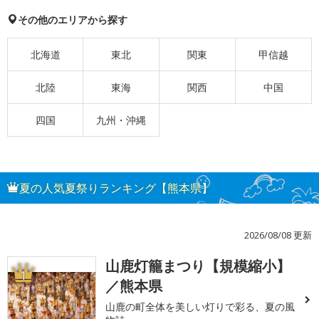
その他のエリアから探す
北海道
東北
関東
甲信越
北陸
東海
関西
中国
四国
九州・沖縄
夏の人気夏祭りランキング【熊本県】
2026/08/08 更新
山鹿灯籠まつり【規模縮小】
1
／熊本県
山鹿の町全体を美しい灯りで彩る、夏の風