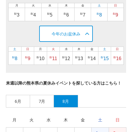
月
火
水
木
金
土
日
8/
8/
8/
8/
8/
8/
8/
3
4
5
6
7
8
9
今年のお盆休み
土
日
月
火
水
木
金
土
日
8/
8/
8/
8/
8/
8/
8/
8/
8/
8
9
10
11
12
13
14
15
16
来週以降の熊本県の夏休みイベントを探している方はこちら！
6月
7月
8月
月
火
水
木
金
土
日