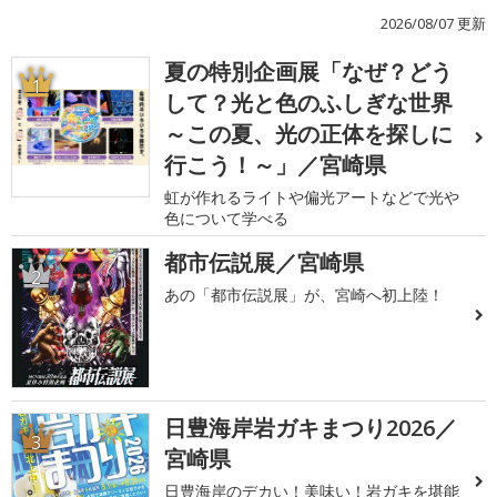
2026/08/07 更新
夏の特別企画展「なぜ？どう
1
して？光と色のふしぎな世界
～この夏、光の正体を探しに
行こう！～」／宮崎県
虹が作れるライトや偏光アートなどで光や
色について学べる
都市伝説展／宮崎県
2
あの「都市伝説展」が、宮崎へ初上陸！
日豊海岸岩ガキまつり2026／
3
宮崎県
日豊海岸のデカい！美味い！岩ガキを堪能