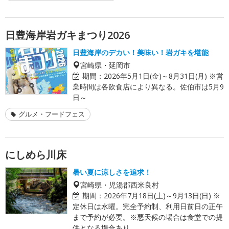
日豊海岸岩ガキまつり2026
日豊海岸のデカい！美味い！岩ガキを堪能
宮崎県・延岡市
期間：
2026年5月1日(金)～8月31日(月) ※営
業時間は各飲食店により異なる。佐伯市は5月9
日～
グルメ・フードフェス
にしめら川床
暑い夏に涼しさを追求！
宮崎県・児湯郡西米良村
期間：
2026年7月18日(土)～9月13日(日) ※
定休日は水曜。完全予約制、利用日前日の正午
まで予約が必要。※悪天候の場合は食堂での提
供となる場合あり。