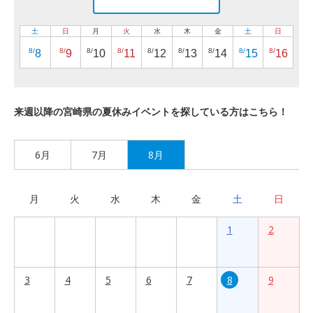
土
日
月
火
水
木
金
土
日
8/
8/
8/
8/
8/
8/
8/
8/
8/
8
9
10
11
12
13
14
15
16
来週以降の宮崎県の夏休みイベントを探している方はこちら！
6月
7月
8月
月
火
水
木
金
土
日
1
2
3
4
5
6
7
8
9