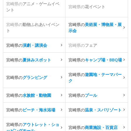
宮崎県の
アニメ・ゲームイベ
宮崎県の
花イベント
ント
宮崎県の
動物ふれあいイベン
宮崎県の
美術展・博物展・展
ト
示会
宮崎県の
演劇・講演会
宮崎県の
フェア
宮崎県の
夏休みスポット
宮崎県の
キャンプ場・BBQ場
宮崎県の
遊園地・テーマパー
宮崎県の
グランピング
ク
宮崎県の
水族館・動物園
宮崎県の
プール
宮崎県の
ビーチ・海水浴場
宮崎県の
温泉・スパリゾート
宮崎県の
アウトレット・ショ
宮崎県の
商業施設・百貨店
ッピングモール