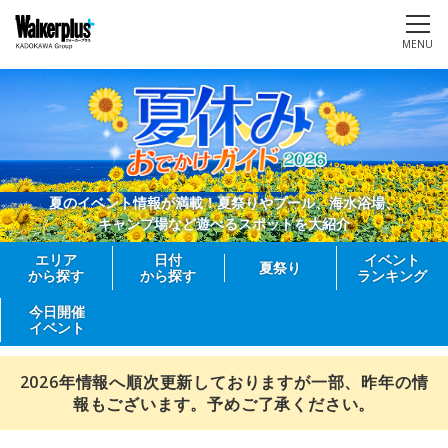
MENU
夏のイベント情報が満載！夏祭りやプール、海水浴場、
キャンプ場など遊べるスポットを大紹介
エリア
日付
イベント
夏祭り
から探す
から探す
ランキング
今日開催
イベント
2026年情報へ順次更新しておりますが一部、昨年の情
報もございます。予めご了承ください。