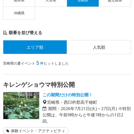
熊本県
大分県
宮崎県
鹿児島県
沖縄県
順番を並び替える
エリア順
人気順
5
宮崎県の夏イベント
件ヒットしました
キレンゲショウマ特別公開
この期間だけの特別公開！
宮崎県・西臼杵郡高千穂町
期間：
2026年7月21日(火)～27日(月) ※特別
公開は、午前9時からと午後1時からの1日2
回。
体験イベント・アクティビティ