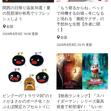
関西の日帰り温泉36選！夏
「もう寝るからね」ベッド
の琵琶湖や有馬でリフレッ
で待機する白猫→冬になる
シュしよう
と現れる「腕枕ヤクザ」の
予想外な生態【作者に聞
全国
く】
2026年8月9日 16:00
更新
全国
2026年8月8日 20:35
更新
ピングーの“トラウマ回”のト
【映画ランキング】『スパ
ドがまさかのポーチ化！か
イダーマン』シリーズ最高
ぷえぼ限定カプセルトイに
発進で初登場V！『ちいか