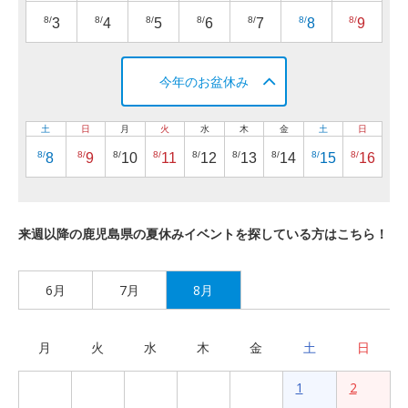
8/
8/
8/
8/
8/
8/
8/
3
4
5
6
7
8
9
今年のお盆休み
土
日
月
火
水
木
金
土
日
8/
8/
8/
8/
8/
8/
8/
8/
8/
8
9
10
11
12
13
14
15
16
来週以降の鹿児島県の夏休みイベントを探している方はこちら！
6月
7月
8月
月
火
水
木
金
土
日
1
2