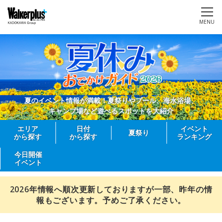
MENU
夏のイベント情報が満載！夏祭りやプール、海水浴場、
キャンプ場など遊べるスポットを大紹介
エリア
日付
イベント
夏祭り
から探す
から探す
ランキング
今日開催
イベント
2026年情報へ順次更新しておりますが一部、昨年の情
報もございます。予めご了承ください。