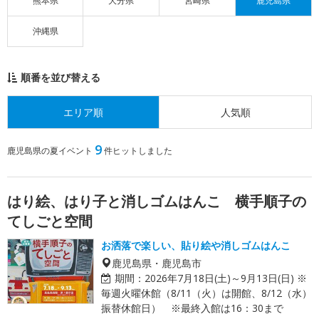
熊本県
大分県
宮崎県
鹿児島県
沖縄県
順番を並び替える
エリア順
人気順
9
鹿児島県の夏イベント
件ヒットしました
はり絵、はり子と消しゴムはんこ 横手順子の
てしごと空間
お洒落で楽しい、貼り絵や消しゴムはんこ
鹿児島県・鹿児島市
期間：
2026年7月18日(土)～9月13日(日) ※
毎週火曜休館（8/11（火）は開館、8/12（水）
振替休館日） ※最終入館は16：30まで