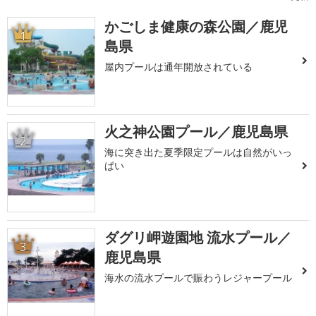
かごしま健康の森公園／鹿児
1
島県
屋内プールは通年開放されている
火之神公園プール／鹿児島県
2
海に突き出た夏季限定プールは自然がいっ
ぱい
ダグリ岬遊園地 流水プール／
3
鹿児島県
海水の流水プールで賑わうレジャープール